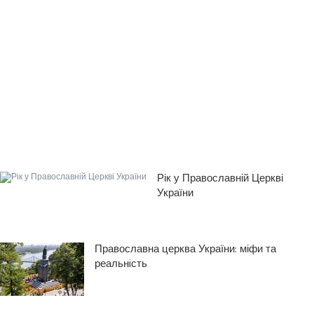
Рік у Православній Церкві
України
Православна церква України: міфи та
реальнiсть