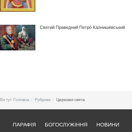
Святий Праведний Петро́ Калнише́вський
Ви тут:
Головна
Рубрики
Церковні свята
ПАРАФІЯ
БОГОСЛУЖІННЯ
НОВИНИ