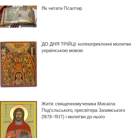
Як читати Псалтир
ДО ДНЯ ТРІЙЦІ: колінопреклонні молитви
українською мовою
Житіє священномученика Михаїла
Под’єльського, пресвітера Зазимського
(1878–1937) і молитви до нього