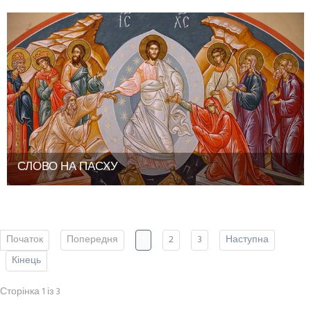
СЛОВО НА ПАСХУ
Початок
Попередня
1
2
3
Наступна
Кінець
Сторінка 1 із 3