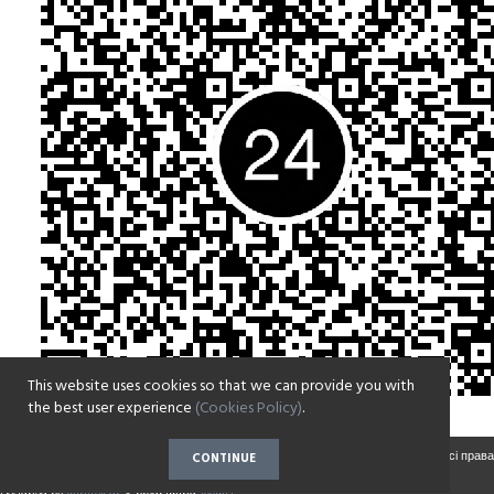
This website uses cookies so that we can provide you with
the best user experience
(Cookies Policy)
.
Copyright © 2017-2022 Парафія на честь Воскресіння Христового села Зазим'є. Всі права
CONTINUE
захищені.