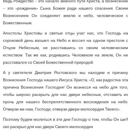
Ведь Рождество – это начало земного пути Христа, а Вознесение
– это «рождение» Сына Божия ради нашего спасения. Своим
Вознесением Он соединяет землю и небо, человеческое с
Божественным.
Апостолы Христовы и святые отцы учат нас, что Господь на
сороковой день взошел на Небо и воссел на одном престоле с
Отцом Небесным, не расставшись со своим человеческим
естеством. Так же как, родившись Человеком на земле, Он не
расставался со Своей Божественной природой.
А у святителя Дмитрия Ростовского мы находим и причину
Вознесения Господа нашего Иисуса Христа
:
«О, как радостна эта
причина Вознесения Господня! Он вознесся на небо для того,
чтобы широко раскрыть для нас двери небесные, отставить их
прочь для нашего беспрепятственного восхождения на небо.
Отверзи же нам, Господи, отверзи двери милосердия Твоего».
Поэтому будем молиться в эти дни Господу о том, чтобы Он шиﾀ
око раскрыл для нас двери Своего милосердия.