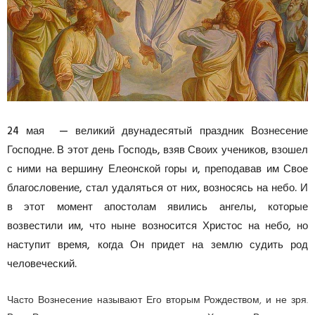
24 мая — великий двунадесятый праздник Вознесение
Господне. В этот день Господь, взяв Своих учеников, взошел
с ними на вершину Елеонской горы и, преподавав им Свое
благословение, стал удаляться от них, возносясь на небо. И
в этот момент апостолам явились ангелы, которые
возвестили им, что ныне возносится Христос на небо, но
наступит время, когда Он придет на землю судить род
человеческий.
Часто Вознесение называют Его вторым Рождеством, и не зря.