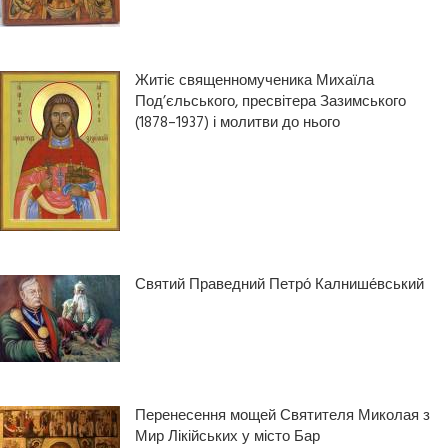
Житіє священномученика Михаїла
Под’єльського, пресвітера Зазимського
(1878–1937) і молитви до нього
Святий Праведний Петро́ Калнише́вський
Перенесення мощей Святителя Миколая з
Мир Лікійських у місто Бар