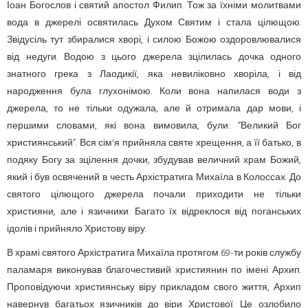
Іоан Богослов і святий апостол Филип. Тож за їхніми молитвами
вода в джерелі освятилась Духом Святим і стала цілющою.
Звідусіль тут збиралися хворі, і силою Божою оздоровлювалися
від недуги. Водою з цього джерела зцілилась дочка одного
знатного грека з Лаодикії, яка невиліковно хворіла, і від
народження була глухонімою. Коли вона напилася води з
джерела, то не тільки одужала, але й отримала дар мови, і
першими словами, які вона вимовила, були: ”Великий Бог
християнський”. Вся сім'я прийняла святе хрещення, а її батько, в
подяку Богу за зцілення дочки, збудував величний храм Божий,
який і був освячений в честь Архістратига Михаїла в Колоссах. До
святого цілющого джерела почали приходити не тільки
християни, але і язичники. Багато їх відреклося від поганських
ідолів і прийняло Христову віру.
В храмі святого Архістратига Михаїла протягом 69-ти років службу
паламаря виконував благочестивий християнин по імені Архип.
Проповідуючи християнську віру прикладом свого життя, Архип
навернув багатьох язичників до віри Христової. Це озлобило