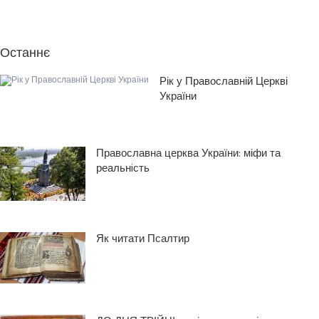
Останнє
Рік у Православній Церкві
України
Православна церква України: міфи та
реальнiсть
Як читати Псалтир