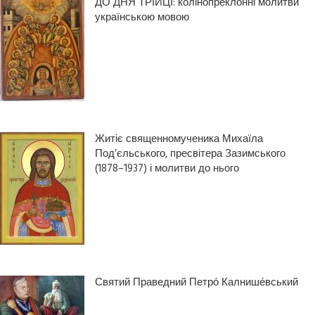
ДО ДНЯ ТРІЙЦІ: колінопреклонні молитви
українською мовою
Житіє священномученика Михаїла
Под’єльського, пресвітера Зазимського
(1878–1937) і молитви до нього
Святий Праведний Петро́ Калнише́вський