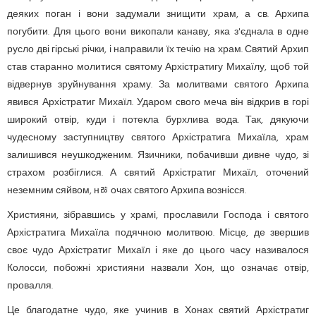
деяких поган і вони задумали знищити храм, а св. Архипа
погубити. Для цього вони викопали канаву, яка з'єднала в одне
русло дві гірські річки, і направили їх течію на храм. Святий Архип
став старанно молитися святому Архістратигу Михаїлу, щоб той
відвернув зруйнування храму. За молитвами святого Архипа
явився Архістратиг Михаїл. Ударом свого меча він відкрив в горі
широкий отвір, куди і потекла бурхлива вода. Так, дякуючи
чудесному заступництву святого Архістратига Михаїла, храм
залишився неушкодженим. Язичники, побачивши дивне чудо, зі
страхом розбіглися. А святий Архістратиг Михаїл, оточений
неземним сяйвом, нﾰ очах святого Архипа вознісся.
Християни, зібравшись у храмі, прославили Господа і святого
Архістратига Михаїла подячною молитвою. Місце, де звершив
своє чудо Архістратиг Михаїл і яке до цього часу називалося
Колосси, побожні християни назвали Хон, що означає отвір,
провалля.
Це благодатне чудо, яке учинив в Хонах святий Архістратиг