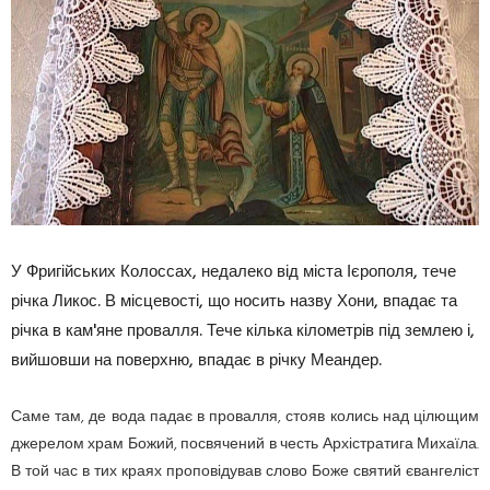
У Фригійських Колоссах, недалеко від міста Ієрополя, тече
річка Ликос. В місцевості, що носить назву Хони, впадає та
річка в кам'яне провалля. Тече кілька кілометрів під землею і,
вийшовши на поверхню, впадає в річку Меандер.
Саме там, де вода падає в провалля, стояв колись над цілющим
джерелом храм Божий, посвячений в честь Архістратига Михаїла.
В той час в тих краях проповідував слово Боже святий євангеліст