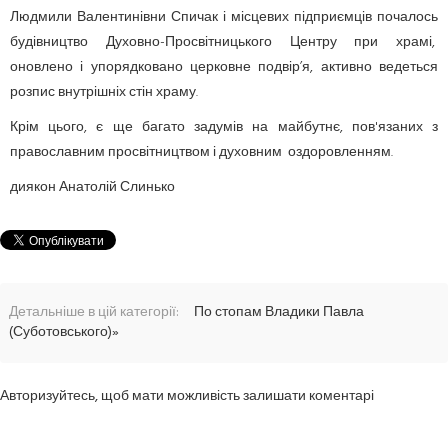
Людмили Валентинівни Спичак і місцевих підприємців почалось
будівництво Духовно-Просвітни­цького Центру при храмі,
оновлено і упорядковано церковне подвір’я, активно ведеться
розпис внутрішніх стін храму.
Крім цього, є ще багато задумів на майбутнє, пов'язаних з
православним просвітництвом і духовним оздоровленням.
диякон Анатолій Слинько
Детальніше в цій категорії:
По стопам Владики Павла
(Суботовського)»
Авторизуйтесь, щоб мати можливість залишати коментарі