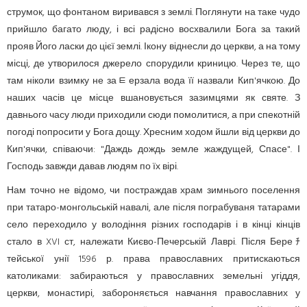
струмок, що фонтаном виривався з землі. Поглянути на таке чудо
прийшло багато люду, і всі радісно восхвалили Бога за такий
прояв Його ласки до цієї землі. Ікону віднесли до церкви, а на тому
місці, де утворилося джерело спорудили криницю. Через те, що
там ніколи взимку не заﾼерзала вода її назвали Кип'ячкою. До
наших часів це місце вшановується зазимцями як святе. З
давнього часу люди приходили сюди помолитися, а при спекотній
погоді попросити у Бога дощу. Хресним ходом йшли від церкви до
Кип'ячки, співаючи: "Даждь дождь земле жаждущей, Спасе". І
Господь завжди давав людям по їх вірі.
Нам точно не відомо, чи постраждав храм зимнього поселення
при татаро-монгольській навалі, але після пограбуваня татарами
село переходило у володіння різних господарів і в кінці кінців
стало в XVI ст, належати Києво-Печерській Лаврі. Після Береﾁ
тейської унії 1596 р. права православних притискаються
католиками: забираються у православних земельні угіддя,
церкви, монастирі, забороняється навчання православних у