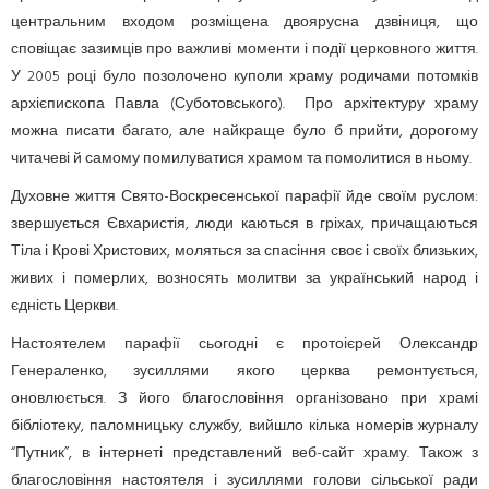
центральним входом розміщена двоярусна дзвіниця, що
сповіщає зазимців про важливі моменти і події церковного життя.
У 2005 році було позолочено куполи храму родичами потомків
архіє­пископа Павла (Суботовського). Про архітектуру храму
можна писати багато, але найкраще було б прийти, дорогому
читачеві й самому помилу­ватися храмом та помолитися в ньому.
Духовне життя Свято-Воскресенської парафії йде своїм руслом:
звершується Євхаристія, люди каються в гріхах, причащаються
Тіла і Крові Христових, моляться за спасіння своє і своїх близьких,
живих і померлих, возносять молитви за український народ і
єдність Церкви.
Настоятелем парафії сьогодні є протоієрей Олександр
Генераленко, зусиллями якого церква ремонтується,
оновлюється. З його благословіння організовано при храмі
бібліотеку, паломницьку службу, вийшло кілька номерів журналу
“Путник”, в інтернеті представлений веб-сайт храму. Також з
благословіння настоятеля і зусиллями голови сільської ради