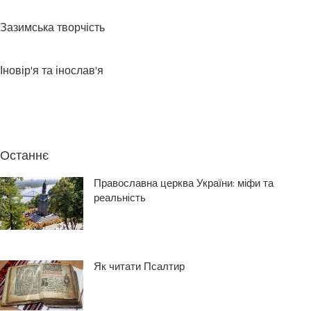
Зазимська творчість
Іновір'я та інослав'я
Останнє
Православна церква України: міфи та
реальнiсть
Як читати Псалтир