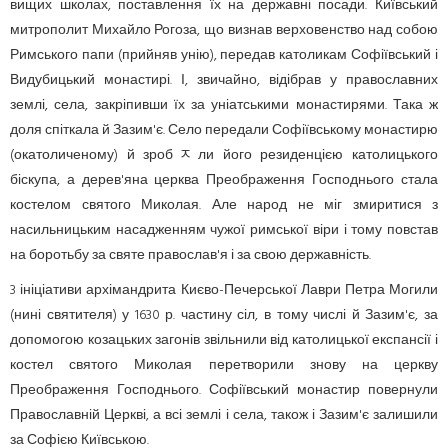
вищих школах, поставлення їх на державні посади. Київський
митрополит Михайло Рогоза, що визнав верховенство над собою
Римського папи (прийняв унію), передав католикам Софіївський і
Видубицький монастирі. І, звичайно, відібрав у православних
землі, села, закріпивши їх за уніатськими монастирями. Така ж
доля спіткала й Зазим'є. Село передали Софіївському монасти­рю
(окатоличеному) й зробﾸли його резиденцією католицького
біскупа, а дерев'яна церква Преображення Господнього ста­ла
костелом святого Миколая. Але народ не міг змиритися з
насильницьким насадженням чужої римської віри і тому повстав
на боротьбу за святе православ'я і за свою держав­ність.
3 ініціативи архімандрита Києво-Печерської Лаври Петра Могили
(нині святителя) у 1630 р. частину сіл, в тому числі й Зазим'є, за
допомогою козацьких загонів звільнили від католицької експансії і
костел святого Миколая перетворили знову на церкву
Преображення Господнього. Софіївський монастир повернули
Православній Церкві, а всі землі і села, також і Зазим'є залишили
за Софією Київською.