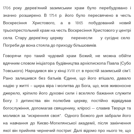
1706 року дерев'яний зазимськии храм було перебудовано і
значно розширено. В 1754 р. його було пересвячено в честь
Воскресіння Христового, а в 1865 побудований новий
трьохпрестольний храм на честь Воскресіння Христового у центрі
села. Стару дерев'яну церкву перенесли у сусіднє село
Погреби де вона стояла до приходу більшовиків.
Говорячи про такий чудовий храм Божий, не можна обійти
вдячним словом ініціатора будівництва архієпископа Павла (Субо
ﾂовського). Народився він у кінці XVIII ст. в простій зазимській сім'ї.
Рано залишився без батьків. Єдине, що його втішало, давало
надію у житті – щира віра і молитва до Бога, що, мов живоносне
джерело, кріпило його духовні сили і вселяло бажання служити
Богу. 3 дитинства він полюбив церкву, постійно відвідував
богослужіння, допома­гав священику, кліросі — славив Творця та
молився за "искренняя своя". Одного Божого дня забрали його
на навчання до Києво-Могилянської академії, після закінчення
якої він прийняв чернечий постриг. Далі відомо про нього те, що