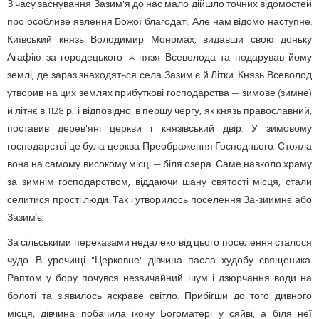
З часу заснування Зазим'я до нас мало дійшло точних відомостей
про особливе явлення Божої благодаті. Але нам відомо наступне.
Київський князь Володимир Мономах, видавши свою доньку
Агафію за городецького ﾺнязя Всеволода та подарував йому
землі, де зараз знаходяться села Зазим'є й Літки. Князь Всеволод
утворив на цих землях прибуткові господарства — зимове (зимне)
й літнє в 1128 р. і відповідно, в першу чергу, як князь православний,
поставив дерев'яні церкви і князівський двір. У зимовому
господарстві це була церква Преображення Господнього. Стояла
вона на самому високому місці — біля озера. Саме навколо храму
за зимнім господарством, віддаючи шану святості місця, стали
селитися прості люди. Так і утворилось поселення За-зиимнє або
Зазим’є.
За сільськими переказами недалеко від цього поселення сталося
чудо. В урочищі "Церковне" дівчина пасла худобу священика.
Раптом у бору почувся незвичайний шум і дзюрчання води на
болоті та з'явилось яскраве світло. Прибігши до того дивного
місця, дівчина побачила ікону Богоматері у сяйві, а біля неї