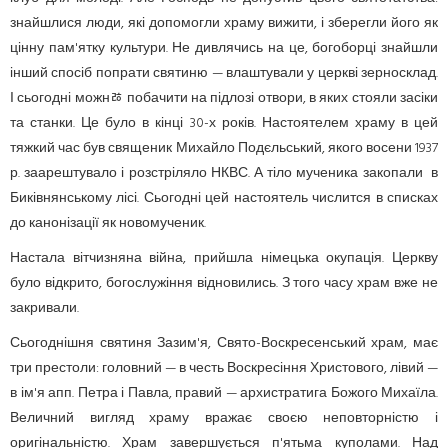
знайшлися лю­ди, які допомогли храму вижити, і зберегли його як
цінну пам'ятку культури. Не дивлячись на це, богоборці знайшли
інший спосіб попрати святиню — влаштували у церкві зерносклад.
І сьогодні можнﾰ побачити на підлозі отвори, в яких стояли засіки
та станки. Це було в кінці 30-х років. Настоятелем храму в цей
тяжкий час був священик Михайло Подєльський, якого восени 1937
р. заарештувало і розстріляло НКВС. А тіло мученика закопали в
Биківнянському лісі. Сьогодні цей настоятель числится в списках
до канонізації як новомученик.
Настала вітчизняна війна, прийшла німецька окупація. Церкву
було відкрито, богослужіння відновились. З того часу храм вже не
закривали.
Сьогоднішня святиня Зазим'я, Свято-Воскресенський храм, має
три престоли: головний — в честь Воскресіння Христового, лівий —
в ім'я апп. Петра і Павла, правий — архистратига Божого Михаїла.
Величний вигляд храму вражає своєю неповторністю і
оригінальністю. Храм завершується п'ятьма куполами. Над