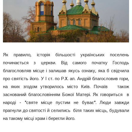
Як правило, історія більшості українських поселень
починається з церкви. Від самого початку Господь
благословляв місце і залишав якусь ознаку, яка б свідчила
про святість його. У І ст. по Р.X. ап. Андрій благословив гори,
на яких згодом утворилось місто Київ. Почаїв також
заснований благословінням Божої Матері. Як говориться в
народі - "святе місце пустим не буває". Люди завжди
прагнули до святості й селились біля таких місць, будували
на такому місці храм і берегли його.