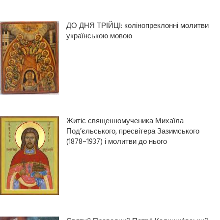
ДО ДНЯ ТРІЙЦІ: колінопреклонні молитви
українською мовою
Житіє священномученика Михаїла
Под’єльського, пресвітера Зазимського
(1878–1937) і молитви до нього