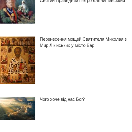
Святий Праведний Петро́ Калнише́вський
Перенесення мощей Святителя Миколая з
Мир Лікійських у місто Бар
Чого хоче від нас Бог?