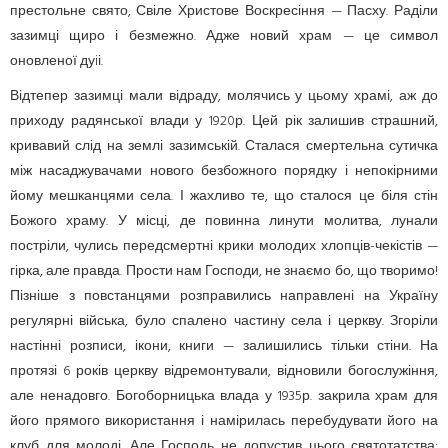
престольне свято, Свіле Христове Воскресіння — Пасху. Раділи
зазимці щиро і безмежно. Адже новий храм — це символ
оновленої дуiі.
Відтепер зазимці мали відраду, молячись у цьому храмі, аж до
приходу радянської влади у 1920р. Цей рік залишив страшний,
кривавий слід на землі зазимській. Сталася смертельна сутичка
між насаджувачами нового безбожного порядку і непокірними
йому мешканцями села. І жахливо те, що сталося це біля стін
Божого храму. У місці, де повинна линути молитва, лунали
постріли, чулись передсмертні крики молодих хлопців-чекістів —
гірка, але правда. Прости нам Господи, не знаємо бо, що творимо!
Пізніше з повстанцями розправились направлені на Україну
регулярні війська, було спалено частину села і церкву. Згоріли
настінні розписи, ікони, книги — залишились тільки стіни. На
протязі 6 років церкву відремонтували, відновили богослужіння,
але ненадовго. Богоборницька влада у 1935р. закрила храм для
його прямого використання і намірилась перебудувати його на
клуб для молоді. Але Господь не допустив цього святотатства: