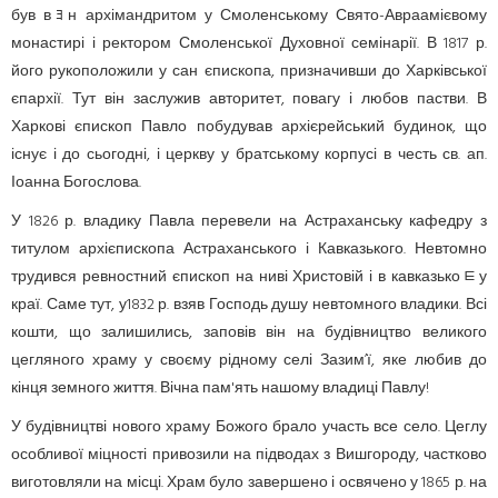
був вﾖн архімандритом у Смоленському Свято-Авраамієвому
монастирі і ректором Смоленської Духовної семінарії. В 1817 р.
його рукоположили у сан єпископа, призначивши до Харківської
єпархії. Тут він заслужив авторитет, повагу і любов пастви. В
Харкові єпископ Павло побудував архієрейський будинок, що
існує і до сьогодні, і церкву у братському корпусі в честь св. ап.
Іоанна Богослова.
У 1826 р. владику Павла перевели на Астраханську кафедру з
титулом архієпископа Астраханського і Кавказького. Невтомно
трудився ревностний єпископ на ниві Христовій і в кавказь­коﾼу
краї. Саме тут, у1832 р. взяв Господь душу невтомного владики. Всі
кошти, що залишились, заповів він на будівництво великого
цегляного храму у своєму рідному селі Зазим’ї, яке любив до
кінця земного життя. Вічна пам'ять нашому владиці Павлу!
У будівництві нового храму Божого брало участь все село. Цеглу
особливої міцності привозили на підводах з Вишгороду, частково
виготовляли на місці. Храм було завершено і освячено у 1865 р. на