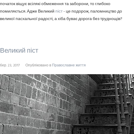
початок віщує всілякі обмеження та заборони, то глибоко
помиляється. Адже Великий
піст
- це подорож, паломництво до
великої пасхальної радості, а хіба буває дорога без труднощів?
Великий піст
бер. 23, 2017
Опубліковано в
Православне життя