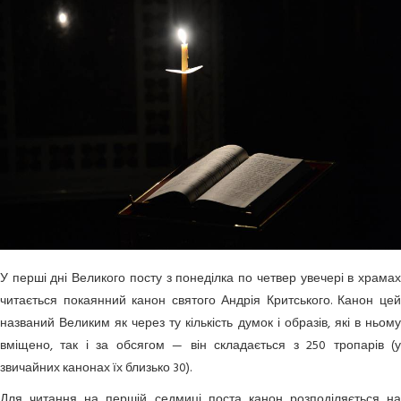
У перші дні Великого посту з понеділка по четвер увечері в храмах
читається покаянний канон святого Андрія Критського. Канон цей
названий Великим як через ту кількість думок і образів, які в ньому
вміщено, так і за обсягом — він складається з 250 тропарів (у
звичайних канонах їх близько 30).
Для читання на першій седмиці поста канон розподіляється на