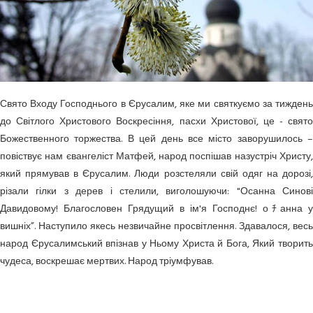
Свято Входу Господнього в Єрусалим, яке ми святкуємо за тиждень
до Світлого Христового Воскресіння, пасхи Христової, це - свято
Божественного торжества. В цей день все місто заворушилось –
повіствує нам євангеліст Матфей, народ поспішав назустріч Христу,
який прямував в Єрусалим. Люди розстеляли свій одяг на дорозі,
різали гілки з дерев і стелили, виголошуючи: "Осанна Синові
Давидовому! Благословен Грядущий в ім'я Господнє! оﾁанна у
вишніх”. Наступило якесь незвичайне просвітлення. Здавалося, весь
народ Єрусалимський впізнав у Ньому Христа й Бога, Який творить
чудеса, воскрешає мертвих. Народ тріумфував.