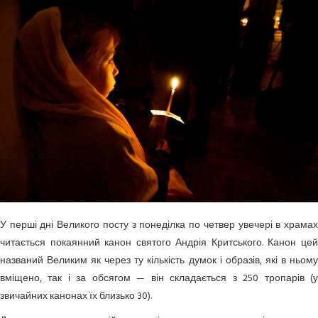
У перші дні Великого посту з понеділка по четвер увечері в храмах
читається покаянний канон святого Андрія Критського. Канон цей
названий Великим як через ту кількість думок і образів, які в ньому
вміщено, так і за обсягом — він складається з 250 тропарів (у
звичайних канонах їх близько 30).