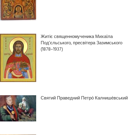
Житіє священномученика Михаїла
Под’єльського, пресвітера Зазимського
(1878–1937)
Святий Праведний Петро́ Калнише́вський