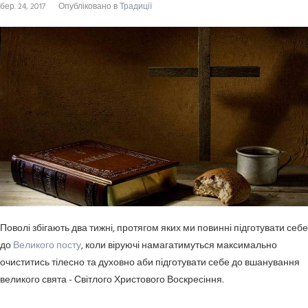
бер. 24, 2017
Опубліковано в
Традиції
Поволі збігають два тижні, протягом яких ми повинні підготувати себе
до
Великого посту
, коли віруючі намагатимуться максимально
очиститись тілесно та духовно аби підготувати себе до вшанування
великого свята - Світлого Христового Воскресіння.