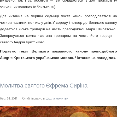
вміщено, так і за обсягом — він складається з 250 тропарів (у
звичайних канонах їх близько 30).
Для читання на першій седмиці поста канон розподіляється на
чотири частини, по числу днів. У середу і четвер до Великого канону
додається кілька тропарів на честь преподобної Марії Єгипетської.
Завершується кожна частина тропарем на честь його творця —
святого Андрія Критського.
Подаємо текст Великого покаянного канону преподобного
Андрія Критського українською мовою. Читання на понеділок.
Молитва святого Єфрема Сиріна
бер. 24, 2017
Опубліковано в
Школа молитви