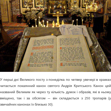
У перші дні Великого посту з понеділка по четвер увечері в храмах
читається покаянний канон святого Андрія Критського. Канон цей
названий Великим як через ту кількість думок і образів, які в ньому
вміщено, так і за обсягом — він складається з 250 тропарів (у
звичайних канонах їх близько 30).