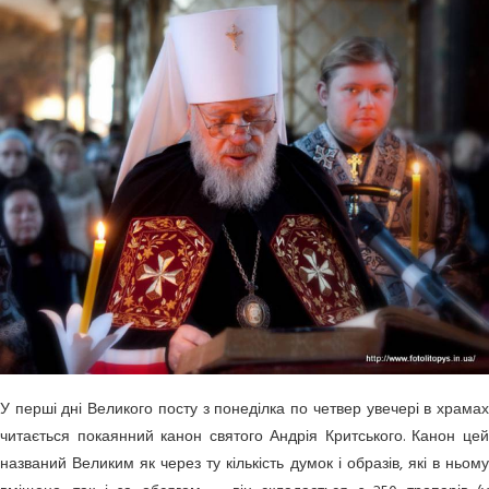
У перші дні Великого посту з понеділка по четвер увечері в храмах
читається покаянний канон святого Андрія Критського. Канон цей
названий Великим як через ту кількість думок і образів, які в ньому