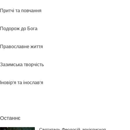
Притчі та повчання
Подорож до Бога
Православне життя
Зазимська творчість
Іновір'я та інослав'я
Останнє
Святитель Феодосій, архієпископ