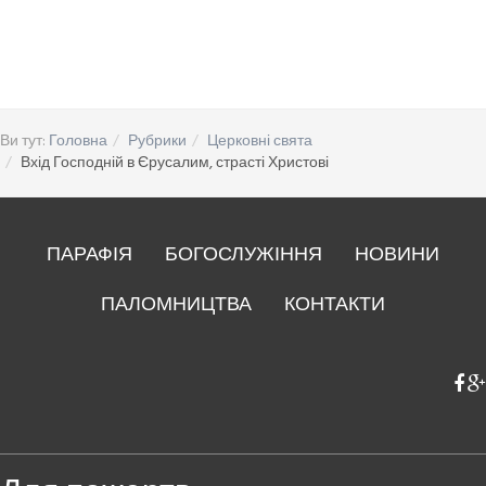
Ви тут:
Головна
Рубрики
Церковні свята
Вхід Господній в Єрусалим, страсті Христові
ПАРАФІЯ
БОГОСЛУЖІННЯ
НОВИНИ
ПАЛОМНИЦТВА
КОНТАКТИ