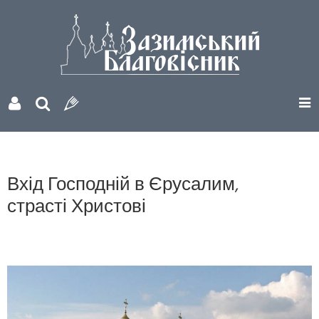
Вхід Господній в Єрусалим,
страсті Христові