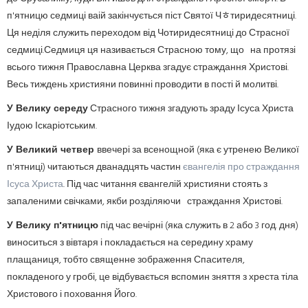
п'ятницю седмиці ваій закінчується піст Святої Чﾾтиридесятниці.
Ця неділя служить переходом від Чотиридесятниці до Страсної
седмиці.Седмиця ця називається Страсною тому, що на протязі
всього тижня Православна Церква згадує страждання Христові.
Весь тиждень християни повинні проводити в пості й молитві.
У Велику середу
Страсного тижня згадують зраду Ісуса Христа
Іудою Іскаріотським.
У Великий четвер
ввечері за всенощной (яка є утренею Великої
п'ятниці) читаються дванадцять частин
євангелія про страждання
Ісуса Христа
. Під час читання євангелій християни стоять з
запаленими свічками, якби розділяючи страждання Христові.
У Велику п'ятницю
під час вечірні (яка служить в 2 або 3 год. дня)
виноситься з вівтаря і покладається на середину храму
плащаниця, тобто священне зображення Спасителя,
покладеного у гробі, це відбувається вспомин зняття з хреста тіла
Христового і поховання Його.