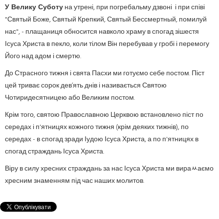
У Велику Суботу
на утрені, при погребальму дзвоні і при співі
"Святый Боже, Святый Крепкий, Святый Бессмер­т­ный, помилуй
нас", - плащаниця обносится навколо храму в спогад зішестя
Ісуса Христа в пекло, коли тілом Він перебував у гробі і перемогу
Його над адом і смертю.
До Страсного тижня і свята Пасхи ми готуємо себе постом. Піст
цей триває сорок дев’ять днів і називається Святою
Чотиридесятницею або Великим постом.
Крім того, святою Православною Церквою встановлено піст по
середах і п'ятницях кожного тижня (крім деяких тижнів), по
середах - в спогад зради Іудою Ісуса Христа, а по п'ятницях в
спогад страждань Ісуса Христа.
Віру в силу хресних страждань за нас Ісуса Христа ми вираﾶаємо
хресним знаменням під час наших молитов.