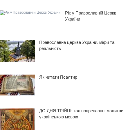
Рік у Православній Церкві
України
Православна церква України: міфи та
реальнiсть
Як читати Псалтир
ДО ДНЯ ТРІЙЦІ: колінопреклонні молитви
українською мовою