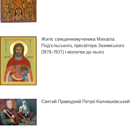
Житіє священномученика Михаїла
Под’єльського, пресвітера Зазимського
(1878–1937) і молитви до нього
Святий Праведний Петро́ Калнише́вський