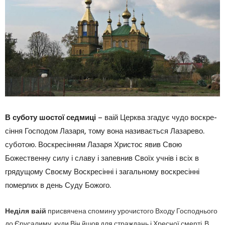
В суботу шостої седмиці
– ваій Церква згадує чудо воскре­
сіння Господом Лазаря, тому вона називається Лазарево.
суботою. Воскресінням Лазаря Христос явив Свою
Божестве­нну силу і славу і запевнив Своїх учнів і всіх в
грядущому Своєму Воскресінні і загально­му воскресінні
померлих в день Суду Божого.
Неділя ваій
присвячена спомину урочисто­го Входу Господнього
до Єрусалиму, куди Він йшов для страждань і Хресної смерті. В