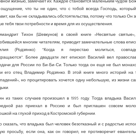
вной жизнью, замечает их. Каждое становится маленьким чудом Бо
 ощущение, что ты не один, что с тобой всегда Господь, который
вит, как бы не складывались обстоятельства, потому что только Он 
е тебя твои потребности и время для их осуществления.
имандрит Тихон (Шевкунов) в своей книге «Несвятые святые»,
юбившейся многим читателям, приводит замечательные слова епис
илия (Родзянко): "Когда я перестаю молиться, совпад
кращаются". Более двадцати лет епископ Василий вел правосла
едачи для России по Би-Би-Си. Только тогда он еще не был монахо
ли его отец Владимир Родзянко. В этой книге много историй на 
впадений», но процитировать хочется одну небольшую, из жизни са
ыки.
ин из таких случаев произошел в 1995 году. Тогда владыка Васил
редной раз приехал в Россию и был приглашен совсем мол
шкой на глухой приход в Костромской губернии.
 сказать, что вла­дыка был человек безотказ­ный и с радостью исп
ую просьбу, если она, как он говорил, не противоречит евангель