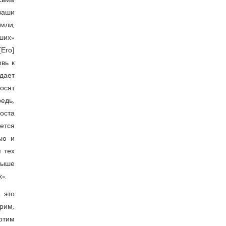
сьма
ваши
емли,
ших»
Его]
овь к
 дает
носят
едь,
оста
ется
ью и
 тех
 выше
».
 это
рим,
отим