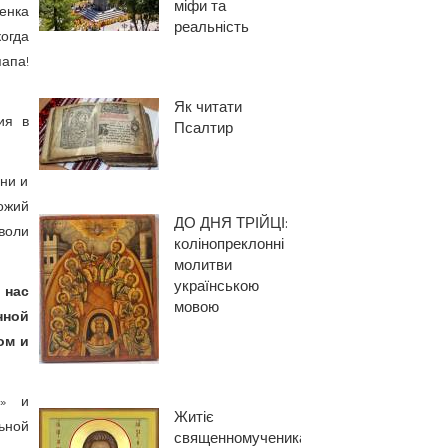
міфи та
енка
реальнiсть
огда
папа!
Як читати
ия в
Псалтир
зни и
ожий
ДО ДНЯ ТРІЙЦІ:
воли
колінопреклонні
молитви
українською
 нас
мовою
нной
ом и
й» и
Житіє
ьной
священномученика