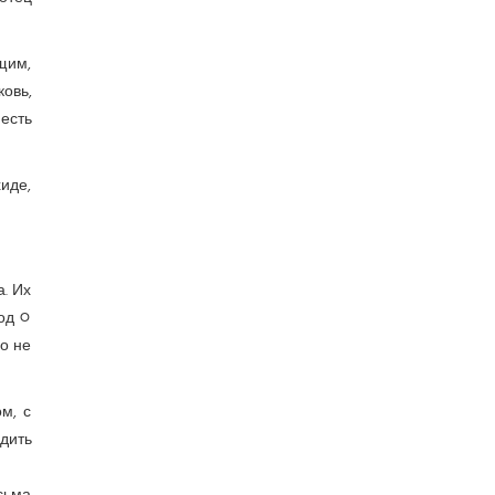
щим,
ковь,
 есть
иде,
. Их
Родﾷ
го не
м, с
одить