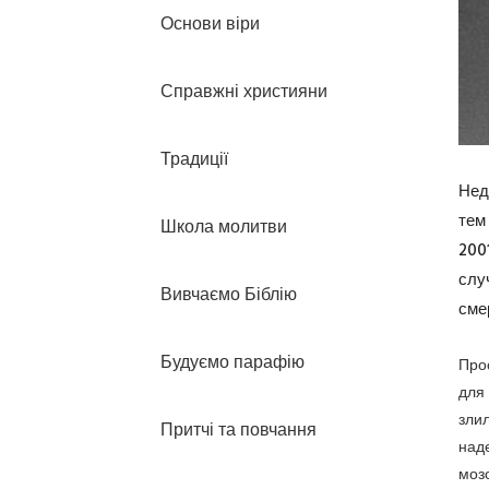
Основи віри
Справжні християни
Традиції
Нед
тем
Школа молитви
200
слу
Вивчаємо Біблію
сме
Будуємо парафію
Про
для
зли
Притчі та повчання
над
моз