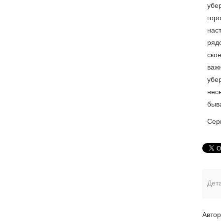
убе
гор
наст
ряд
скон
важн
убер
несе
быва
Сер
Дета
Автор