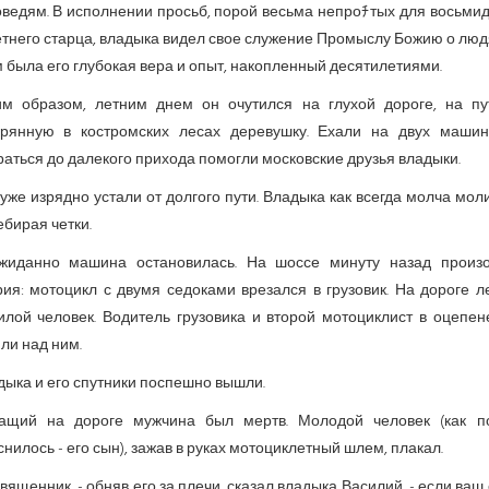
оведям. В исполнении просьб, порой весьма непроﾁтых для восьмид
тнего старца, владыка видел свое служение Промыслу Божию о люд
 была его глубокая вера и опыт, накопленный десяти­летиями.
им образом, летним днем он очутился на глухой дороге, на пу
ерянную в костромских лесах деревушку. Ехали на двух машин
аться до далекого прихода помогли московские друзья владыки.
уже изрядно устали от долгого пути. Владыка как всегда молча мол
бирая четки.
жиданно машина остановилась. На шоссе минуту назад произ
рия: мотоцикл с двумя седоками врезался в грузовик. На дороге л
илой человек. Водитель грузовика и второй мотоциклист в оцепен
ли над ним.
дыка и его спутники поспешно вышли.
ащий на дороге мужчина был мертв. Молодой человек (как п
нилось - его сын), зажав в руках мотоциклетный шлем, плакал.
священник, - обняв его за плечи, сказал владыка Василий, - если ваш