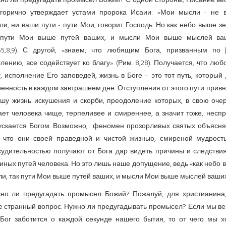
но ли предугадать промысел Божий? С одной стороны, Писание ве
егорично утверждает устами пророка Исаии: «Мои мысли - не 
и, ни ваши пути - пути Мои, говорит Господь. Но как небо выше з
 пути Мои выше путей ваших, и мысли Мои выше мыслей ва
.55,8,9). С другой, «знаем, что любящим Бога, призванным по [
лению, все содействует ко благу» (Рим. 8,28). Получается, что люб
, исполнение Его заповедей, жизнь в Боге – это тот путь, который
енность в каждом завтрашнем дне. Отступления от этого пути прив
ашу жизнь искушения и скорби, преодоление которых, в свою очер
ает человека чище, терпеливее и смиреннее, а значит тоже, неспр
ускается Богом. Возможно, феномен прозорливых святых объясня
, что они своей праведной и чистой жизнью, смиреной мудрост
судительностью получают от Бога дар видеть причины и следствия
иных путей человека. Но это лишь наше допущение, ведь «как небо
и, так пути Мои выше путей ваших, и мысли Мои выше мыслей ваших
но ли предугадать промысел Божий? Пожалуй, для христианина,
е странный вопрос. Нужно ли предугадывать промысел? Если мы ве
 Бог заботится о каждой секунде нашего бытия, то от чего мы х