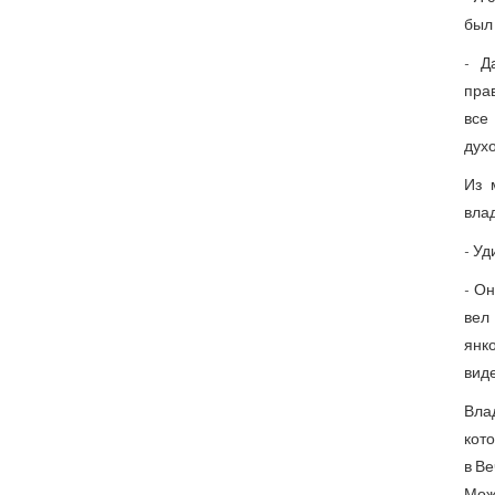
был
- Д
прав
все 
духо
Из 
влад
- Уд
- О
вел
янко
виде
Вла
кото
в Ве