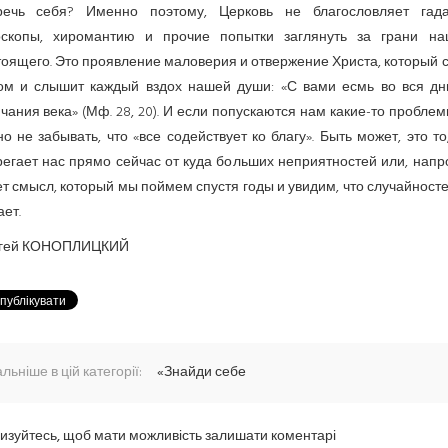
речь себя? Именно поэтому, Церковь не благословляет гада
оскопы, хиромантию и прочие попытки заглянуть за грани на
оящего. Это проявление маловерия и отвержение Христа, который 
ом и слышит каждый вздох нашей души: «С вами есмь во вся дн
чания века» (Мф. 28, 20). И если попускаются нам какие-то проблем
о не забывать, что «все содействует ко благу». Быть может, это то
егает нас прямо сейчас от куда больших неприятностей или, напр
т смысл, который мы поймем спустя годы и увидим, что случайност
ет.
гей КОНОПЛИЦКИЙ
льніше в цій категорії:
«Знайди себе
изуйтесь, щоб мати можливість залишати коментарі