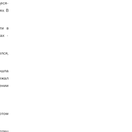
еся­
ях. В
ти в
ах -
ился,
ошла
ежал
ении
отом
 отец