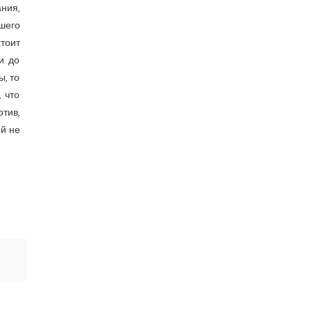
ния,
шего
стоит
и до
ы, то
, что
отив,
ей не