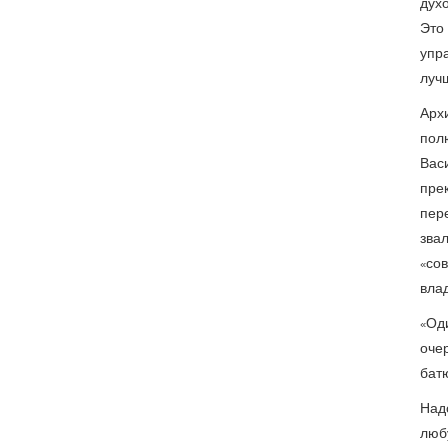
духо
Это
упра
лучш
Арх
пол
Вас
пре
пер
зва
«со
влад
«Од
оче
батю
Надо
люб