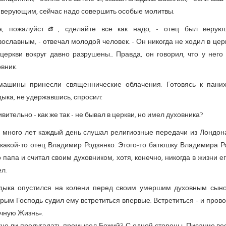
 верующим, сейчас надо совершить особые молитвы.
а, пожалуйстﾰ, сделайте все как надо, - отец был верую
ославным, - отвечал молодой человек. - Он никогда не ходил в цер
церкви вокруг давно разрушены... Правда, он говорил, что у него
вник.
машины принесли священнические облачения. Готовясь к паних
ыка, не удержавшись, спросил:
ивительно - как же так - не бывал в церкви, но имел духовника?
н много лет каждый день слушал религиозные передачи из Лондона
 какой-то отец Владимир Родзянко. Этого-то батюшку Владимира 
 папа и считал своим духовником, хотя, конечно, никогда в жизни е
л.
дыка опустился на колени перед своим умершим духовным сыно
рым Господь судил ему встретиться впервые. Встретиться - и пров
чную Жизнь».