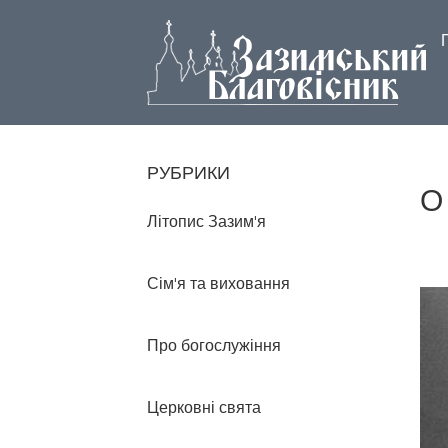
РУБРИКИ
О
Літопис Зазим'я
Сім'я та виховання
Про богослужіння
Церковні свята