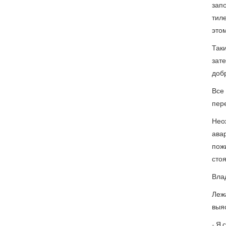
зап
тиле
этом
Так
зат
добр
Все 
пере
Нео
ава
пож
стоя
Вла
Леж
выяс
- Я 