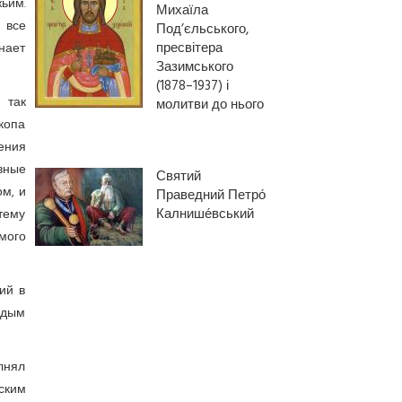
жьим.
Михаїла
 все
Под’єльського,
пресвітера
знает
Зазимського
(1878–1937) і
 так
молитви до нього
копа
ения
вные
Святий
м, и
Праведний Петро́
Калнише́вський
тему
мого
ий в
одым
олнял
ским