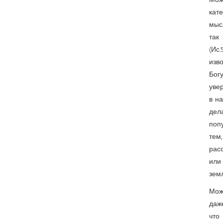
Мож
кат
мысл
так
(Ис
изво
Богу
увер
в н
дел
поп
тем
рас
или 
земл
Мож
даж
что