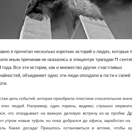
авно я прочитал несколько коротких историй о людях, которые 
 или иным причинам не оказались в эпицентре трагедии 11 сентя
1 года. Все эти истории, как и множество других счастливых
чайностей, объединяет одно: эти люди опоздали в гости к своей
рти.
стая цепь событий, которая приобрела поистине спасительное знач
 этих людей. Например, один парень, видимо, страшно нервнич
лся, что опаздывает на важную деловую встречу из-за пробки. Др
ел утром новые туфли, но пока добрался до офиса, заработал на 
оль. Какая досада! Пришлось остановиться в аптеке, чтобы ку