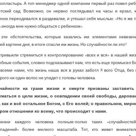
копластырь. А топ-менеджер одной компании первый раз повел реб
етский сад. Возможно, он нервно поглядывал на часы и ерзал, к
нок переодевался в раздевалке, и утешал себя мыслью: «Но я же 
 иногда мне нужно общаться с ребенком».
 эти обстоятельства, которые казались им эле­ментами невезен
й картине дня, в итоге спасли им жизнь. Но случайности ли это?
ривыкли стреми­ть­ся к контролированию «всех и вся» в нашей жи
обные события, словно подсказывают нам, что есть еще промысел Б
 всеми нами, что жизнь наша вся в руках заботлﾸвого Отца, без 
рого ни один волос не упадет с головы человека.
чайности на грани жизни и смерти призваны заставить
уматься о цели жизни, о совпадении своей свободы, дарова
, как и всё остальное Богом, с Его волей; о правильном, мирн
ром отношении ко всему, что происходит с нами.
изни каждого человека полным-полно таких «случайносте
впадений» более мелкого масштаба. Тот, кто живет внимател