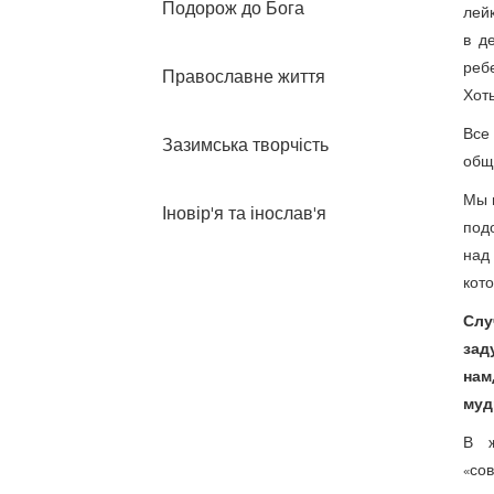
Подорож до Бога
лей
в д
ребе
Православне життя
Хоть
Все
Зазимська творчість
обще
Мы п
Іновір'я та інослав'я
под
над
кото
Слу
зад
нам
муд
В ж
«со