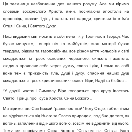
Ця таємниця незбагненна для нашого розуму. Але ми віримо
словами воскреслого Христа, який, посилаючи апостолів на
проповідь, сказав: "Ідіть, і навчіть всі народи, христячи їх в Ім'я
Отця, і Сина, і Святого Духа".
Наш видимий світ носить в собі печатﾺу Троїчності Творця. Час
буває минулим, теперішнім та майбутнім; стан матерії буває
твердим, рідким та газоподібним; все різномаїття кольорів у світі
складається із трьох основних: червоного, синього і жовтого;
людина проявляє себе через думку, слово і дію, і сама по собі
вона теж є триєдність тіла, душі і духу; спасіння наших душ
складається з трьох християнських чеснот: Віри, Надії та Любові ...
"У другій частині Символу Віри говориться про другу іпостась
Святої Трійці, про Іісуса Христа, Сина Божого ...
Ми віримо, що Син Божий "равночестный" Богу Отцю, тобто нічим
не відрізняється від Нього за Своєю природою, подібно до того, як
вогонь, запалений від іншого вогню, зовсім не відрізнити від нього.
Тому ми сповідуємо Сина Божого "Світлом від Світла, Бога