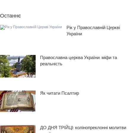
Останнє
Рік у Православній Церкві
України
Православна церква України: міфи та
реальнiсть
Як читати Псалтир
ДО ДНЯ ТРІЙЦІ: колінопреклонні молитви