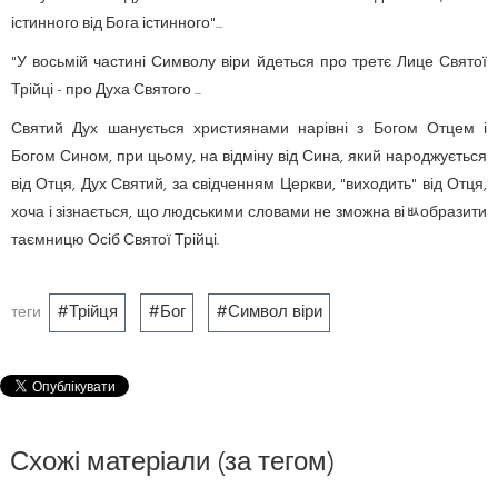
істинного від Бога істинного"...
"У восьмій частині Символу віри йдеться про третє Лице Святої
Трійці - про Духа Святого ...
Святий Дух шанується християнами нарівні з Богом Отцем і
Богом Сином, при цьому, на відміну від Сина, який народжується
від Отця, Дух Святий, за свідченням Церкви, "виходить" від Отця,
хоча і зізнається, що людськими словами не зможна віﾴобразити
таємницю Осіб Святої Трійці.
Трійця
Бог
Символ віри
теги
Схожі матеріали (за тегом)