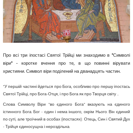
Про всі три іпостасі Святої Трійці ми знаходимо в "Символі
віри" - коротке вчення про те, в що повинні вірувати
християни. Символ віри поділений на дванадцять частин.
"У першій частині йдеться про Бога, особливо про першу іпостась
Святої Трійці, про Бога-Отця, і про Бога як про Творця світу ...
Слова Символу Віри "во єдиного Бога" вказують на єдиного
істинного Бога. Бог - один і нема іншого, окрім Нього. Він єдиний
по суті, але троїчний в особах (іпостасях): Отець, Син і Святий Дух
- Трійця єдиносущна і нероздільна.