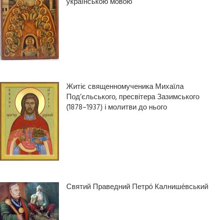
українською мовою
Житіє священномученика Михаїла
Под’єльського, пресвітера Зазимського
(1878–1937) і молитви до нього
Святий Праведний Петро́ Калнише́вський