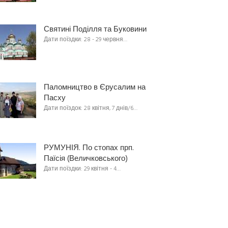
Святині Поділля та Буковини
Дати поїздки: 28 - 29 червня…
Паломництво в Єрусалим на
Пасху
Дати поїздок: 28 квітня, 7 днів/6…
РУМУНІЯ. По стопах прп.
Паїсія (Величковського)
Дати поїздки: 29 квітня - 4…