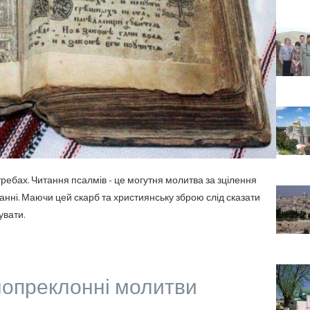
ребах. Читання псалмів - це могутня молитва за зцілення
ванні. Маючи цей скарб та християнську зброю слід сказати
увати.
нопреклонні молитви