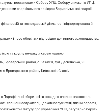
м Статутом, постановами Собору УПЦ, Собору єпископів УПЦ,
женнями єпархіального архієрея Бориспільської єпархії
но-фінансовій та господарській діяльності підпорядкована й
правами і несе обов’язки відповідно до чинного законодавства
лікою та круглу печатку зі своєю назвою.
ь, Броварський район, с. Зазим’я, вул. Деснянська, 98
им’я Броварського району Київської області.
 є Парафіяльні збори, які за посадою очолює настоятель
жать священнослужителі, церковнослужителі, члени парафії,
 обов’язковість Статуту про управління УПЦ, регулярно беруть