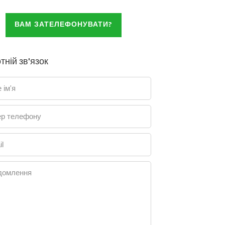
ВАМ ЗАТЕЛЕФОНУВАТИ?
тній зв'язок
 ім'я
р телефону
l
домлення