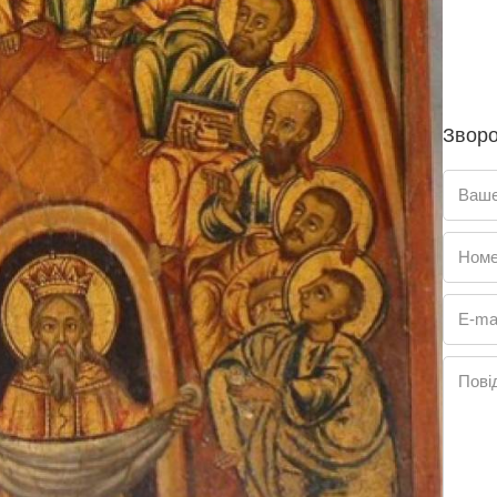
Зворо
Ваше
Номе
E-mai
Пові