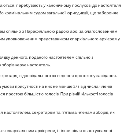
щаються, перебувають у канонічному послухові до настоятеля
бо кримінальним судом загальної юрисдикції, що забороняє
лем спільно з Парафіяльною радою або, за благословенням
шим уповноваженим представником єпархіального архієрея у
рядку денного, поданого настоятелем спільно з
зборів керує настоятель.
екретаря, відповідального за ведення протоколу засідання.
 умови присутності на них не менше 2/3 від числа членів
 простою більшістю голосів. При рівній кількості голосів
ся настоятелем, секретарем та п’ятьма членами зборів, які
 єпархіальним архієреєм, і тільки після цього ухвалені