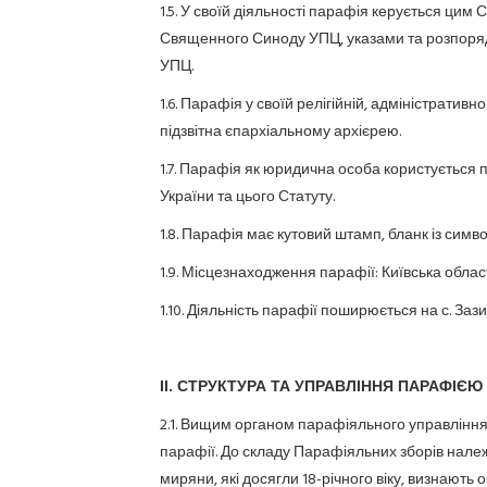
1.5. У своїй діяльності парафія керується ци
Священного Синоду УПЦ, указами та розпоряд
УПЦ.
1.6. Парафія у своїй релігійній, адміністратив
підзвітна єпархіальному архієрею.
1.7. Парафія як юридична особа користується 
України та цього Статуту.
1.8. Парафія має кутовий штамп, бланк із симво
1.9. Місцезнаходження парафії: Київська област
1.10. Діяльність парафії поширюється на с. Заз
ІІ. СТРУКТУРА ТА УПРАВЛІННЯ ПАРАФІЄЮ
2.1. Вищим органом парафіяльного управління
парафії. До складу Парафіяльних зборів нале
миряни, які досягли 18-річного віку, визнають