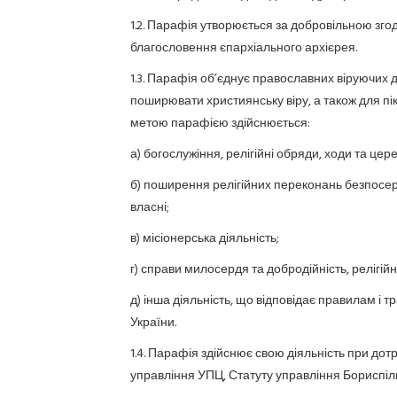
1.2. Парафія утворюється за добровільною зго
благословення єпархіального архієрея.
1.3. Парафія об’єднує православних віруючих 
поширювати християнську віру, а також для п
метою парафією здійснюється:
а) богослужіння, релігійні обряди, ходи та цере
б) поширення релігійних переконань безпосере
власні;
в) місіонерська діяльність;
г) справи милосердя та добродійність, релігійн
д) інша діяльність, що відповідає правилам і
України.
1.4. Парафія здійснює свою діяльність при до
управління УПЦ, Статуту управління Бориспільс