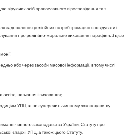
дою віруючих осіб православного віросповідання та з
для задоволення релігійних потреб громадян сповідувати і
іклування про релігійно-моральне виховання парафіян. З цією
монії;
дньо або через засоби масової інформації, в тому числі
а освіта, навчання і виховання;
 традиціям УПЦ та не суперечить чинному законодавству
триманні чинного законодавства України, Статуту про
ької єпархії УПЦ, а також цього Статуту.