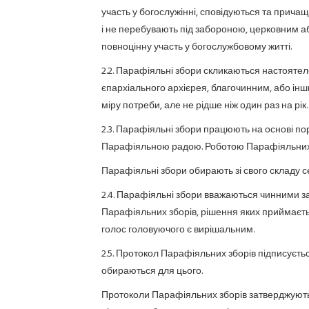
участь у богослужінні, сповідуються та прича
і не перебувають під забороною, церковним а
повноцінну участь у богослужбовому житті.
2.2. Парафіяльні збори скликаються настояте
єпархіального архієрея, благочинним, або ін
міру потреби, але не рідше ніж один раз на рік.
2.3. Парафіяльні збори працюють на основі по
Парафіяльною радою. Роботою Парафіяльних 
Парафіяльні збори обирають зі свого складу с
2.4. Парафіяльні збори вважаються чинними за
Парафіяльних зборів, рішення яких приймається
голос головуючого є вирішальним.
2.5. Протокол Парафіяльних зборів підписуєть
обираються для цього.
Протоколи Парафіяльних зборів затверджуються