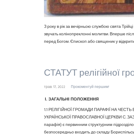
З року в рік за вечірньою службою свята Трійці 
звучать колінопреклонні молитви. Вперше піс
перед Богом. Єпископ або священик у відкрити
СТАТУТ релігійної г
трав. 17, 2022
Прокоментуй першим!
І. ЗАГАЛЬНІ ПОЛОЖЕННЯ
1.1 РЕЛІГІЙНОЇ ГРОМАДИ ПАРАФІЇ НА ЧЕС
УКРАЇНСЬКОЇ ПРАВОСЛАВНОЇ ЦЕРКВИ С. ЗА
парафія) є первинним структурним підрозділом
безпосередньо входить до складу Бориспільськ