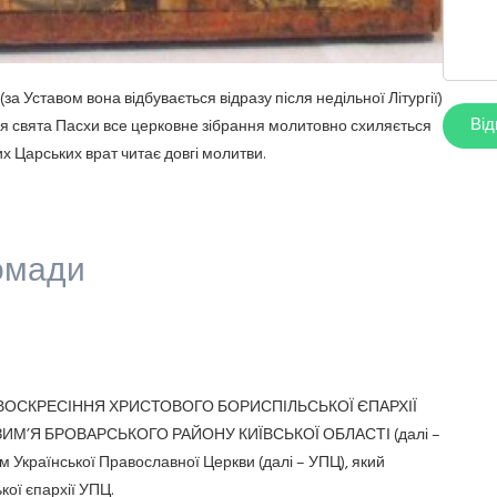
(за Уставом вона відбувається відразу після недільної Літургії)
ля свята Пасхи все церковне зібрання молитовно схиляється
х Царських врат читає довгі молитви.
ромади
ТЬ ВОСКРЕСІННЯ ХРИСТОВОГО БОРИСПІЛЬСЬКОЇ ЄПАРХІЇ
ЗИМ’Я БРОВАРСЬКОГО РАЙОНУ КИЇВСЬКОЇ ОБЛАСТІ (далі –
 Української Православної Церкви (далі – УПЦ), який
ої єпархії УПЦ.