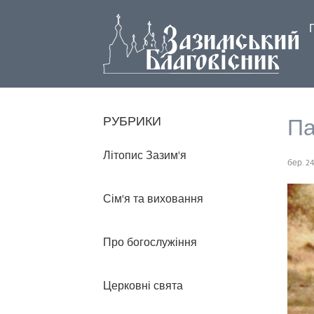
Па
РУБРИКИ
Літопис Зазим'я
бер. 24
Сім'я та виховання
Про богослужіння
Церковні свята