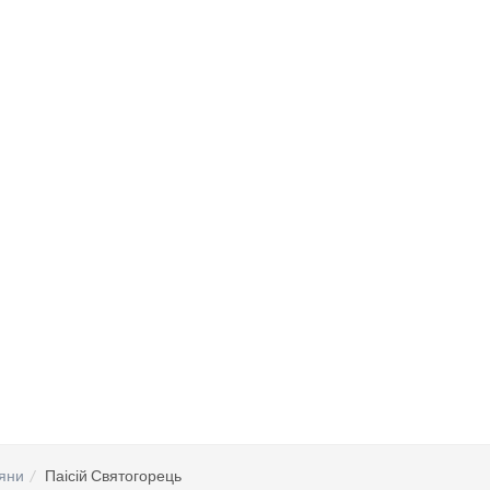
яни
Паісій Святогорець