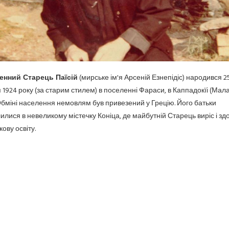
енний Старець Паїсій
(мирське ім'я Арсеній Езнепідіс) народився 2
 1924 року (за старим стилем) в поселенні Фараси, в Каппадокїі (Мала 
бміні населення
немовлям був привезений у Грецію. Його батьки
илися в невеликому містечку Коніца, де майбутній Старець виріс і зд
ову освіту.