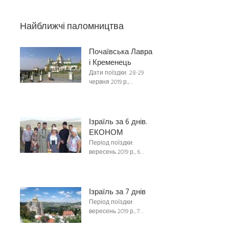
Найближчі паломництва
Почаївська Лавра
і Кременець
Дати поїздки: 28-29
червня 2019 р.,…
Ізраїль за 6 днів.
ЕКОНОМ
Період поїздки:
вересень 2019 р., 6…
Ізраїль за 7 днів
Період поїздки:
вересень 2019 р., 7…