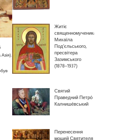
Житіє
священномученика
Михаїла
Под’єльського,
5
пресвітера
Азія).
Зазимського
(1878–1937)
обув
Святий
Праведний Петро́
Калнише́вський
Перенесення
мощей Святителя