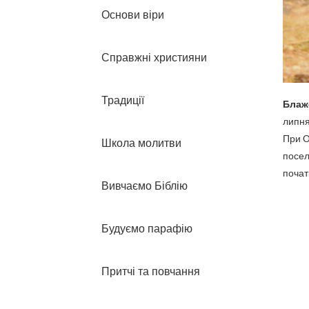
Основи віри
Справжні християни
Традиції
Блаж
липня
При О
Школа молитви
посел
початк
Вивчаємо Біблію
Будуємо парафію
Притчі та повчання