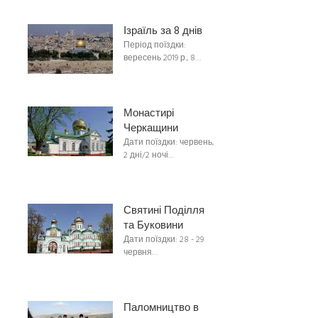
Ізраїль за 8 днів
Період поїздки:
вересень 2019 р., 8…
Монастирі
Черкащини
Дати поїздки: червень,
2 дні/2 ночі…
Святині Поділля
та Буковини
Дати поїздки: 28 - 29
червня…
Паломництво в