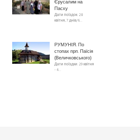
Єрусалим на
Пасху
Дати поїздок: 28
квітня, 7 днів/6…
РУМУНІЯ. По
стопах прп. Паїсія
(Величковського)
Дати поїздки: 29 квітня
- 4…