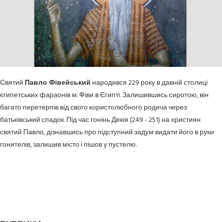
Святий
Павло Фівейський
народився 229 року в давній столиці
єгипетських фараонів м. Фіви в Єгипті. Залишившись сиротою, він
багато перетерпів від свого користолюбного родича через
батьківський спадок. Під час гонінь Декія (249 - 251) на християн
святий Павло, дізнавшись про підступний задум видати його в руки
гонителів, залишив місто і пішов у пустелю.