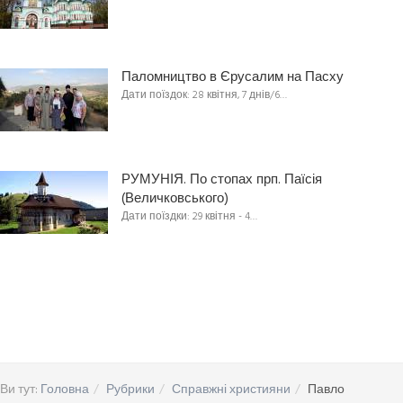
Паломництво в Єрусалим на Пасху
Дати поїздок: 28 квітня, 7 днів/6…
РУМУНІЯ. По стопах прп. Паїсія
(Величковського)
Дати поїздки: 29 квітня - 4…
Ви тут:
Головна
Рубрики
Справжні християни
Павло