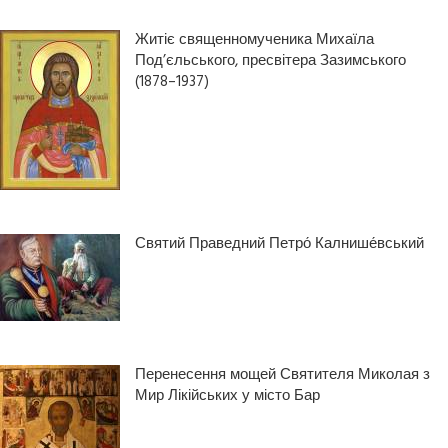
Житіє священномученика Михаїла
Под’єльського, пресвітера Зазимського
(1878–1937)
Святий Праведний Петро́ Калнише́вський
Перенесення мощей Святителя Миколая з
Мир Лікійських у місто Бар