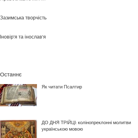
Зазимська творчість
Іновір'я та інослав'я
Останнє
Як читати Псалтир
ДО ДНЯ ТРІЙЦІ: колінопреклонні молитви
українською мовою