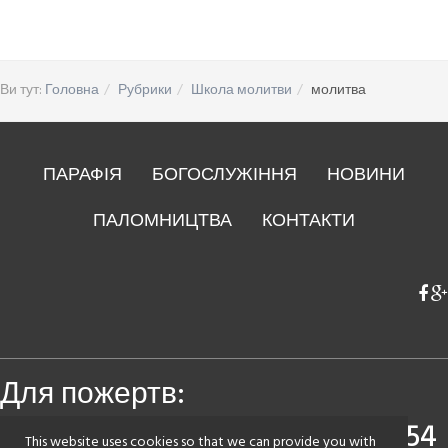
Ви тут:
Головна
Рубрики
Школа молитви
молитва
ПАРАФІЯ
БОГОСЛУЖІННЯ
НОВИНИ
ПАЛОМНИЦТВА
КОНТАКТИ
Для пожертв:
Приватбанк
5168 7520 0440 3054
This website uses cookies so that we can provide you with