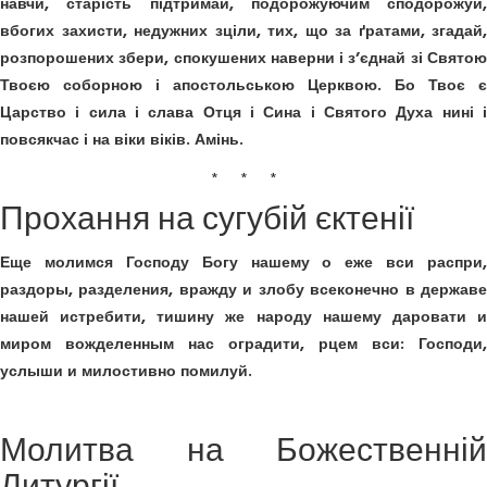
навчи, старість підтримай, подорожуючим сподорожуй,
вбогих захисти, недужних зціли, тих, що за ґратами, згадай,
розпорошених збери, спокушених наверни і з’єднай зі Святою
Твоєю соборною і апостольською Церквою. Бо Твоє є
Царство і сила і слава Отця і Сина і Святого Духа нині і
повсякчас і на віки віків. Амінь.
* * *
Прохання на сугубій єктенії
Еще молимся Господу Богу нашему о еже вси распри,
раздоры, разделения, вражду и злобу всеконечно в державе
нашей истребити, тишину же народу нашему даровати и
миром вожделенным нас оградити, рцем вси: Господи,
услыши и милостивно помилуй.
Молитва на Божественній