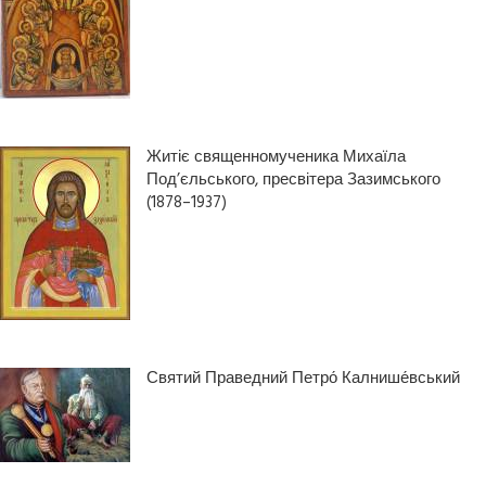
Житіє священномученика Михаїла
Под’єльського, пресвітера Зазимського
(1878–1937)
Святий Праведний Петро́ Калнише́вський