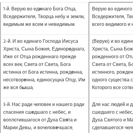
1-й. Верую во ед
и
наго Бога Отца,
Верую во единого 
Вседержителя, Творца небу и земли,
Вседержителя, Тво
видимым же всем и невидимым.
всего видимого и 
2-й. И во единаго Господа Иисуса
(Верую) и во един
Христа, Сына Божия, Единор
о
днаго,
Христа, Сына Бож
Иже от Отца рожденнаго прежде
рожденного от Отц
всех век; Света от Света, Бога
Света от Света, Б
истинна от Бога истинна, рожд
е
нна,
истинного, рожден
несотвор
е
нна, единосущна Отцу, Им
одного существа с
же вся б
ы
ша;
Которого все сотв
3-й. Нас ради человек и нашего ради
Для нас людей и 
спасения сш
е
дшаго с небес, и
сшедшего с небес
воплотившагося от Духа Св
я
та и
Духа Святого и М
Марии Девы, и вочелов
е
чшася;
сделавшегося чел