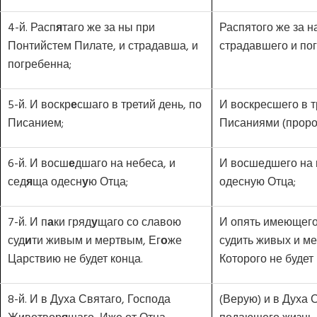
4-й. Расп
я
таго же за ны при
Распятого же за н
Понтийстем Пилате, и страдавша, и
страдавшего и пог
погребенна;
5-й. И воскр
е
сшаго в третий день, по
И воскресшего в т
Писанием;
Писаниями (проро
6-й. И восш
е
дшаго на небеса, и
И восшедшего на 
сед
я
ща одесн
у
ю Отца;
одесную Отца;
7-й. И п
а
ки гряд
у
щаго со славою
И опять имеющего
суд
и
ти живым и мертвым, Ег
о
же
судить живых и ме
Царствию не будет конца.
Которого не будет 
8-й. И в Духа Святаго, Господа
(Верую) и в Духа 