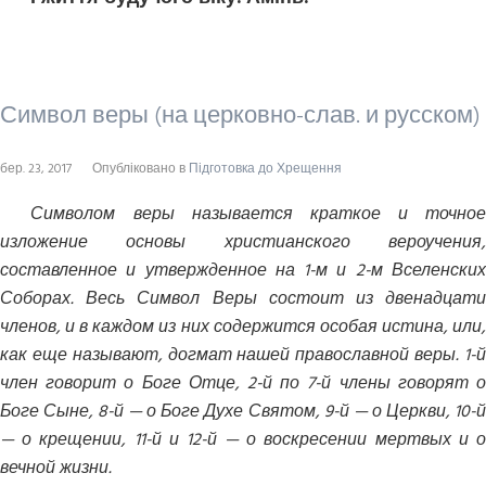
Символ веры (на церковно-слав. и русском)
бер. 23, 2017
Опубліковано в
Підготовка до Хрещення
Символом веры называется краткое и точное
изложение основы христианского вероучения,
составленное и утвержденное на 1-м и 2-м Вселенских
Соборах. Весь Символ Веры состоит из двенадцати
членов, и в каждом из них содержится особая истина, или,
как еще называют, догмат нашей православной веры. 1-й
член говорит о Боге Отце, 2-й по 7-й члены говорят о
Боге Сыне, 8-й — о Боге Духе Святом, 9-й — о Церкви, 10-й
— о крещении, 11-й и 12-й — о воскресении мертвых и о
вечной жизни.