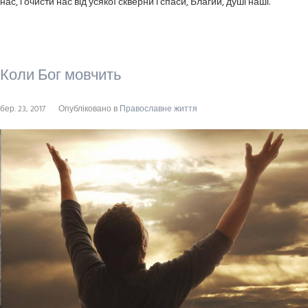
нас, і очисти нас від усякої скверни і спаси, Благий, душі наші.
Коли Бог мовчить
бер. 23, 2017
Опубліковано в
Православне життя