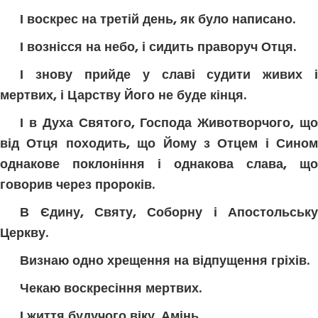
І воскрес на третій день, як було написано.
І вознісся на небо, і сидить праворуч Отця.
І знову прийде у славі судити живих і
мертвих, і Царству Його не буде кінця.
І в Духа Святого, Господа Животворчого, що
від Отця походить, що Йому з Отцем і Сином
однакове поклоніння і однакова слава, що
говорив через пророків.
В Єдину, Святу, Соборну і Апостольську
Церкву.
Визнаю одно хрещення на відпущення гріхів.
Чекаю воскресіння мертвих.
І життя будучого віку. Амінь.