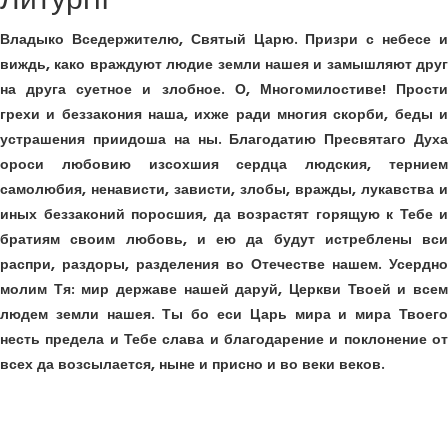
Литургії
Владыко Вседержителю, Святый Царю. Призри с небесе и
виждь, како враждуют людие земли нашея и замышляют друг
на друга суетное и злобное. О, Многомилостиве! Прости
грехи и беззакония наша, ихже ради многия скорби, беды и
устрашения приидоша на ны. Благодатию Пресвятаго Духа
ороси любовию изсохшия сердца людския, тернием
самолюбия, ненависти, зависти, злобы, вражды, лукавства и
иных беззаконий поросшия, да возрастят горящую к Тебе и
братиям своим любовь, и ею да будут истреблены вси
распри, раздоры, разделения во Отечестве нашем. Усердно
молим Тя: мир державе нашей даруй, Церкви Твоей и всем
людем земли нашея. Ты бо еси Царь мира и мира Твоего
несть предела и Тебе слава и благодарение и поклонение от
всех да возсылается, ныне и присно и во веки веков.