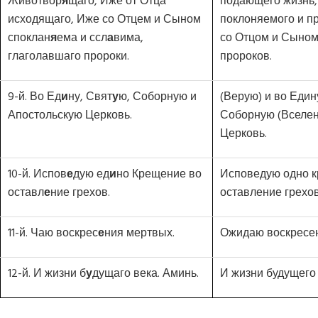
Животвор
я
щаго, Иже от Отца
подающего жизнь,
исходящаго, Иже со Отцем и Сыном
поклоняемого и п
споклан
я
ема и ссл
а
вима,
со Отцом и Сыном
глаголавшаго пророки.
пророков.
9-й. Во Ед
и
ну, Свят
у
ю, Соборную и
(Верую) и во Един
Апостольскую Церковь.
Соборную (Вселен
Церковь.
10-й. Испов
е
дую ед
и
но Крещение во
Исповедую одно 
оставл
е
ние грехов.
оставление грехов
11-й. Чаю воскрес
е
ния мертвых.
Ожидаю воскресе
12-й. И жизни б
у
дущаго века. Аминь.
И жизни будущего 