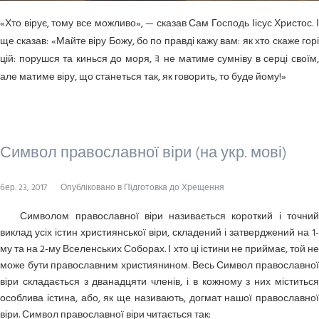
«Хто вірує, тому все можливо», — сказав Сам Господь Іісус Христос. І
ще сказав: «Майте віру Божу, бо по правді кажу вам: як хто скаже горі
цій: порушся та кинься до моря, ﾖ не матиме сумніву в серці своїм,
але матиме віру, що станеться так, як говорить, то буде йому!»
Символ православної віри (на укр. мові)
бер. 23, 2017
Опубліковано в
Підготовка до Хрещення
Символом православної віри називається короткий і точний
виклад усіх істин християнської віри, складений і затверджений на 1-
му та на 2-му Вселенських Соборах. І хто ці істини не приймає, той не
може бути православним християнином. Весь Символ православної
віри складається з дванадцяти членів, і в кожному з них міститься
особлива істина, або, як ще називають, догмат нашої православної
віри. Символ православної віри читається так: