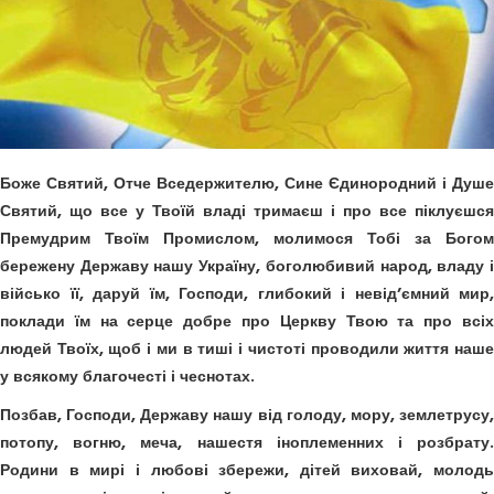
Боже Святий, Отче Вседержителю, Сине Єдинородний і Душе
Святий, що все у Твоїй владі тримаєш і про все піклуєшся
Премудрим Твоїм Промислом, молимося Тобі за Богом
бережену Державу нашу Україну, боголюбивий народ, владу і
військо її, даруй їм, Господи, глибокий і невід’ємний мир,
поклади їм на серце добре про Церкву Твою та про всіх
людей Твоїх, щоб і ми в тиші і чистоті проводили життя наше
у всякому благочесті і чеснотах.
Позбав, Господи, Державу нашу від голоду, мору, землетрусу,
потопу, вогню, меча, нашестя іноплеменних і розбрату.
Родини в мирі і любові збережи, дітей виховай, молодь