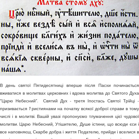
В день святої Пятидесятниці вперше після Пасхи починається
вживатися в молитвах церковних і вдома молитва до Святого Духа
“Царю Небесний”. Святий Дух - третя Іпостась Святої Трійці -
призивається ﾅристиянами на початку всякої доброї справи в тому
числі і в молитві. Вашій увазі пропонуємо тлумачення цієї чудової
молитви. Царю Небесний, Утішителю, Душе істини, що всюди єси і
все наповняєш, Скарбе добра і життя Подателю, прийди і вселися в