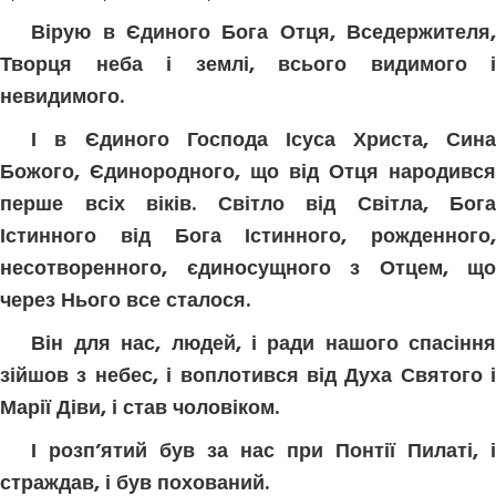
Вірую в Єдиного Бога Отця, Вседержителя,
Творця неба і землі, всього видимого і
невидимого.
І в Єдиного Господа Ісуса Христа, Сина
Божого, Єдинородного, що від Отця народився
перше всіх віків. Світло від Світла, Бога
Істинного від Бога Істинного, рожденного,
несотворенного, єдиносущного з Отцем, що
через Нього все сталося.
Він для нас, людей, і ради нашого спасіння
зійшов з небес, і воплотився від Духа Святого і
Марії Діви, і став чоловіком.
І розп’ятий був за нас при Понтії Пилаті, і
страждав, і був похований.