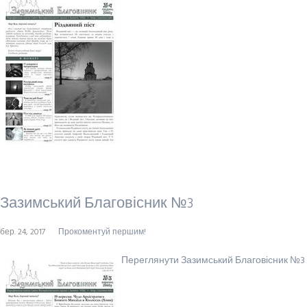
Зазимський Благовісник №3
бер. 24, 2017
Прокоментуй першим!
Переглянути Зазимський Благовісник №3