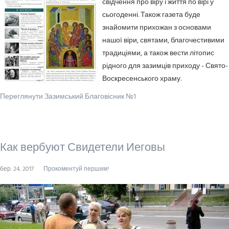
свідчення про віру і життя по вірі у
сьогоденні. Також газета буде
знайомити прихожан з основами
нашої віри, святами, благочестивими
традиціями, а також вести літопис
рідного для зазимців приходу - Свято-
Воскресенського храму.
Переглянути Зазимський Благовісник №1
Как вербуют Свидетели Иеговы
бер. 24, 2017
Прокоментуй першим!