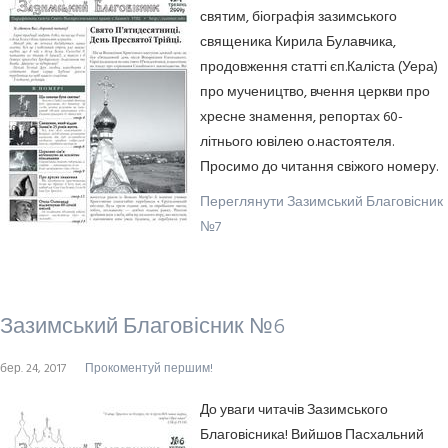
святим, біографія зазимського
священика Кирила Булавчика,
продовження статті єп.Каліста (Уера)
про мучеництво, вчення церкви про
хресне знамення, репортах 60-
літнього ювілею о.настоятеля.
Просимо до читання свіжого номеру.
Переглянути Зазимський Благовісник
№7
Зазимський Благовісник №6
бер. 24, 2017
Прокоментуй першим!
До уваги читачів Зазимського
Благовісника! Вийшов Пасхальний