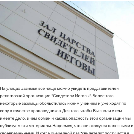
На улицах Зазимья все чаще можно увидеть представителей
религиозной организации "Свидетели Иеговы". Более того,
некоторые зазимцы обольстились ихним учением и уже ходят по
селу в качестве проповедников. Для того, чтобы Вы знали с кем
имеете дело, в чем обман и какова опасность этой организации мы
публикуем эти материалы. Надеемся, что они окажутся полезными и
своевременными. И когда очередной раз "свидетели" постучатся в