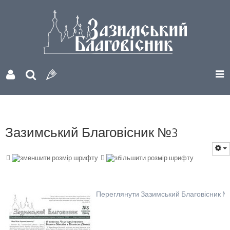
Зазимський Благовісник №3
Переглянути Зазимський Благовісник №