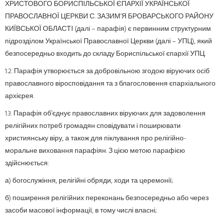
ХРИСТОВОГО БОРИСПІЛЬСЬКОЇ ЄПАРХІЇ УКРАЇНСЬКОЇ
ПРАВОСЛАВНОЇ ЦЕРКВИ С. ЗАЗИМ’Я БРОВАРСЬКОГО РАЙОНУ
КИЇВСЬКОЇ ОБЛАСТІ (далі – парафія) є первинним структурним
підрозділом Української Православної Церкви (далі – УПЦ), який
безпосередньо входить до складу Бориспільської єпархії УПЦ.
1.2. Парафія утворюється за добровільною згодою віруючих осіб
православного віросповідання та з благословення єпархіального
архієрея.
1.3. Парафія об’єднує православних віруючих для задоволення
релігійних потреб громадян сповідувати і поширювати
християнську віру, а також для піклування про релігійно-
моральне виховання парафіян. З цією метою парафією
здійснюється:
а) богослужіння, релігійні обряди, ходи та церемонії;
б) поширення релігійних переконань безпосередньо або через
засоби масової інформації, в тому числі власні;