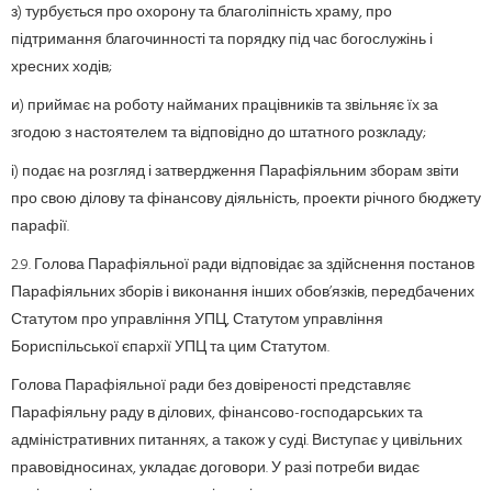
з) турбується про охорону та благоліпність храму, про
підтримання благочинності та порядку під час богослужінь і
хресних ходів;
и) приймає на роботу найманих працівників та звільняє їх за
згодою з настоятелем та відповідно до штатного розкладу;
і) подає на розгляд і затвердження Парафіяльним зборам звіти
про свою ділову та фінансову діяльність, проекти річного бюджету
парафії.
2.9. Голова Парафіяльної ради відповідає за здійснення постанов
Парафіяльних зборів і виконання інших обов’язків, передбачених
Статутом про управління УПЦ, Статутом управління
Бориспільської єпархії УПЦ та цим Статутом.
Голова Парафіяльної ради без довіреності представляє
Парафіяльну раду в ділових, фінансово-господарських та
адміністративних питаннях, а також у суді. Виступає у цивільних
правовідносинах, укладає договори. У разі потреби видає