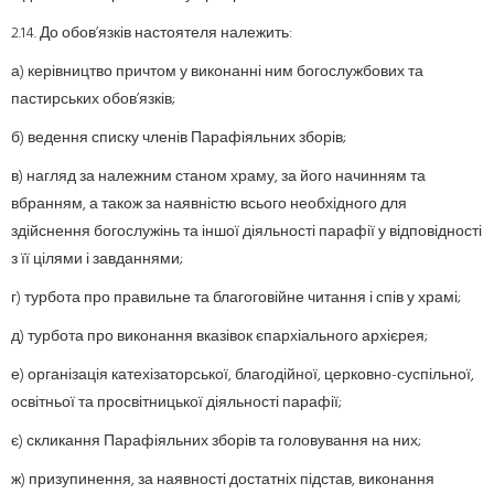
2.14. До обов’язків настоятеля належить:
а) керівництво причтом у виконанні ним богослужбових та
пастирських обов’язків;
б) ведення списку членів Парафіяльних зборів;
в) нагляд за належним станом храму, за його начинням та
вбранням, а також за наявністю всього необхідного для
здійснення богослужінь та іншої діяльності парафії у відповідності
з її цілями і завданнями;
г) турбота про правильне та благоговійне читання і спів у храмі;
д) турбота про виконання вказівок єпархіального архієрея;
е) організація катехізаторської, благодійної, церковно-суспільної,
освітньої та просвітницької діяльності парафії;
є) скликання Парафіяльних зборів та головування на них;
ж) призупинення, за наявності достатніх підстав, виконання