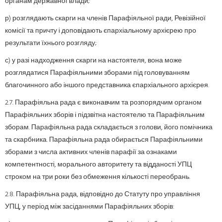
органам державної влади;
р) розглядають скарги на членів Парафіяльної ради, Ревізійної
комісії та причту і доповідають єпархіальному архієрею про
результати їхнього розгляду;
с) у разі надходження скарги на настоятеля, вона може
розглядатися Парафіяльними зборами під головуванням
благочинного або іншого представника єпархіального архієрея.
2.7. Парафіяльна рада є виконавчим та розпорядчим органом
Парафіяльних зборів і підзвітна настоятелю та Парафіяльним
зборам. Парафіяльна рада складається з голови, його помічника
та скарбника. Парафіяльна рада обирається Парафіяльними
зборами з числа активних членів парафії за ознаками
компетентності, морального авторитету та відданості УПЦ
строком на три роки без обмеження кількості переобрань.
2.8. Парафіяльна рада, відповідно до Статуту про управління
УПЦ, у період між засіданнями Парафіяльних зборів: