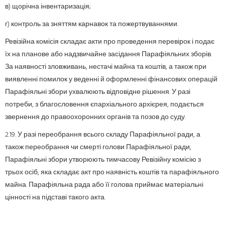
в) щорічна інвентаризація;
г) контроль за зняттям карнавок та пожертвуваннями.
Ревізійна комісія складає акти про проведення перевірок і подає
їх на планове або надзвичайне засідання Парафіяльних зборів.
За наявності зловживань, нестачі майна та коштів, а також при
виявленні помилок у веденні й оформленні фінансових операцій
Парафіяльні збори ухвалюють відповідне рішення. У разі
потреби, з благословення єпархіального архієрея, подається
звернення до правоохоронних органів та позов до суду.
2.19. У разі переобрання всього складу Парафіяльної ради, а
також переобрання чи смерті голови Парафіяльної ради,
Парафіяльні збори утворюють тимчасову Ревізійну комісію з
трьох осіб, яка складає акт про наявність коштів та парафіяльного
майна. Парафіяльна рада або її голова приймає матеріальні
цінності на підставі такого акта.