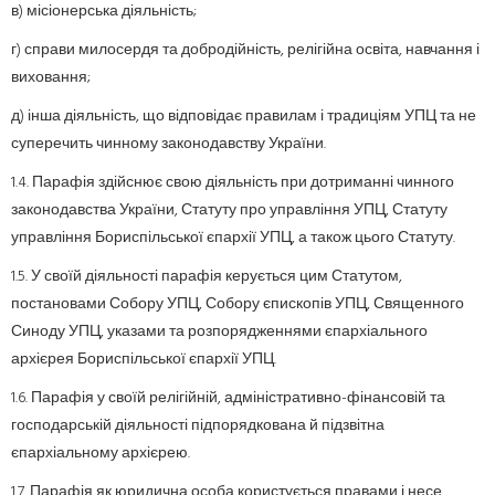
в) місіонерська діяльність;
г) справи милосердя та добродійність, релігійна освіта, навчання і
виховання;
д) інша діяльність, що відповідає правилам і традиціям УПЦ та не
суперечить чинному законодавству України.
1.4. Парафія здійснює свою діяльність при дотриманні чинного
законодавства України, Статуту про управління УПЦ, Статуту
управління Бориспільської єпархії УПЦ, а також цього Статуту.
1.5. У своїй діяльності парафія керується цим Статутом,
постановами Собору УПЦ, Собору єпископів УПЦ, Священного
Синоду УПЦ, указами та розпорядженнями єпархіального
архієрея Бориспільської єпархії УПЦ.
1.6. Парафія у своїй релігійній, адміністративно-фінансовій та
господарській діяльності підпорядкована й підзвітна
єпархіальному архієрею.
1.7. Парафія як юридична особа користується правами і несе