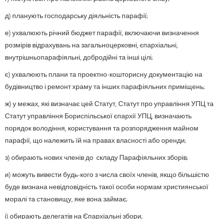
д) планують господарську діяльність парафії;
е) ухвалюють річний бюджет парафії, включаючи визначення
розмірів відрахувань на загальноцерковні, єпархіальні,
внутрішньопарафіяльні, добродійні та інші цілі;
є) ухвалюють плани та проектно-кошторисну документацію на
будівництво і ремонт храму та інших парафіяльних приміщень;
ж) у межах, які визначає цей Статут, Статут про управління УПЦ та
Статут управління Бориспільської єпархії УПЦ, визначають
порядок володіння, користування та розпорядження майном
парафії, що належить їй на правах власності або оренди;
з) обирають нових членів до складу Парафіяльних зборів;
и) можуть вивести будь-кого з числа своїх членів, якщо більшістю
буде визнана невідповідність такої особи нормам християнської
моралі та становищу, яке вона займає;
і) обирають делегатів на Єпархіальні збори;