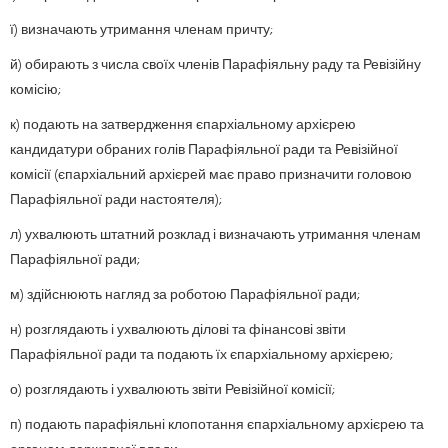
ї) визначають утримання членам причту;
й) обирають з числа своїх членів Парафіяльну раду та Ревізійну
комісію;
к) подають на затвердження єпархіальному архієрею
кандидатури обраних голів Парафіяльної ради та Ревізійної
комісії (єпархіальний архієрей має право призначити головою
Парафіяльної ради настоятеля);
л) ухвалюють штатний розклад і визначають утримання членам
Парафіяльної ради;
м) здійснюють нагляд за роботою Парафіяльної ради;
н) розглядають і ухвалюють ділові та фінансові звіти
Парафіяльної ради та подають їх єпархіальному архієрею;
о) розглядають і ухвалюють звіти Ревізійної комісії;
п) подають парафіяльні клопотання єпархіальному архієрею та