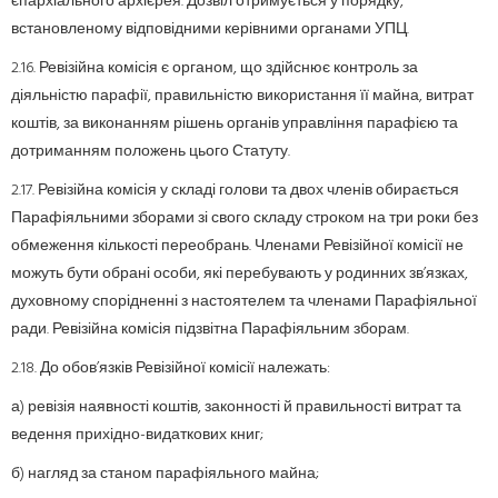
єпархіального архієрея. Дозвіл отримується у порядку,
встановленому відповідними керівними органами УПЦ.
2.16. Ревізійна комісія є органом, що здійснює контроль за
діяльністю парафії, правильністю використання її майна, витрат
коштів, за виконанням рішень органів управління парафією та
дотриманням положень цього Статуту.
2.17. Ревізійна комісія у складі голови та двох членів обирається
Парафіяльними зборами зі свого складу строком на три роки без
обмеження кількості переобрань. Членами Ревізійної комісії не
можуть бути обрані особи, які перебувають у родинних зв’язках,
духовному спорідненні з настоятелем та членами Парафіяльної
ради. Ревізійна комісія підзвітна Парафіяльним зборам.
2.18. До обов’язків Ревізійної комісії належать:
а) ревізія наявності коштів, законності й правильності витрат та
ведення прихідно-видаткових книг;
б) нагляд за станом парафіяльного майна;