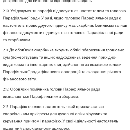
довіреності для виконання відповідних завдань.
2.10. Усі документи парафії підписуються настоятелем та головою
Парафіяльної ради. У разі, якщо головою Парафіяльної ради є
настоятель, право другого підпису має скарбник. Банківські та інші
фінансові документи підписуються головою Парафіяльної ради
та скарбником.
2.11. До обов’язків скарбника входить облік і збереження грошових
сум (пожертвувань та інших надходжень), ведення прихідно-
видаткових та інвентарних книг, здійснення за вказівкою голови
Парафіяльної ради фінансових операцій та складання річного
фінансового звіту.
2.12. Обов’язки помічника голови Парафіяльної ради
визначаються Парафіяльними зборами.
2.13. Парафію очолює настоятель, який призначається
єпархіальним архієреєм для духовної опіки віруючих та
керування причтом і парафією. У своїй діяльності настоятель
підзвітний єпархіальному архієрею.