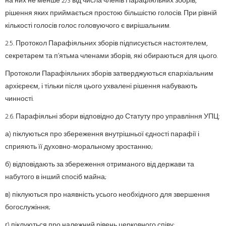
на них не менше 2/3 від числа членів Парафіяльних зборів,
рішення яких приймається простою більшістю голосів. При рівній
кількості голосів голос головуючого є вирішальним.
2.5. Протокол Парафіяльних зборів підписується настоятелем,
секретарем та п’ятьма членами зборів, які обираються для цього.
Протоколи Парафіяльних зборів затверджуються єпархіальним
архієреєм, і тільки після цього ухвалені рішення набувають
чинності.
2.6. Парафіяльні збори відповідно до Статуту про управління УПЦ:
а) піклуються про збереження внутрішньої єдності парафії і
сприяють її духовно-моральному зростанню;
б) відповідають за збереження отриманого від держави та
набутого в інший спосіб майна;
в) піклуються про наявність усього необхідного для звершення
богослужіння;
г) піклуються про належний рівень церковного співу;