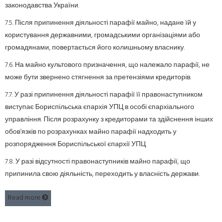
законодавства України.
7.5. Після припинення діяльності парафії майно, надане їй у
користування державними, громадськими організаціями або
громадянами, повертається його колишньому власнику.
7.6. На майно культового призначення, що належало парафії, не
може бути звернено стягнення за претензіями кредиторів.
7.7. У разі припинення діяльності парафії її правонаступником
виступає Бориспільська єпархія УПЦ в особі єпархіального
управління. Після розрахунку з кредиторами та здійснення інших
обов’язків по розрахунках майно парафії надходить у
розпорядження Бориспільської єпархії УПЦ.
7.8. У разі відсутності правонаступників майно парафії, що
припинила свою діяльність, переходить у власність держави.
Read more