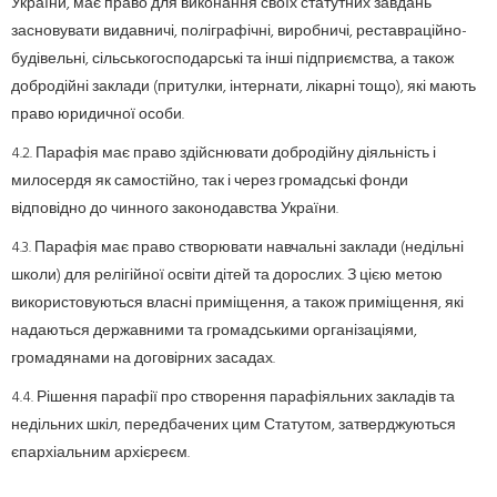
України, має право для виконання своїх статутних завдань
засновувати видавничі, поліграфічні, виробничі, реставраційно-
будівельні, сільськогосподарські та інші підприємства, а також
добродійні заклади (притулки, інтернати, лікарні тощо), які мають
право юридичної особи.
4.2. Парафія має право здійснювати добродійну діяльність і
милосердя як самостійно, так і через громадські фонди
відповідно до чинного законодавства України.
4.3. Парафія має право створювати навчальні заклади (недільні
школи) для релігійної освіти дітей та дорослих. З цією метою
використовуються власні приміщення, а також приміщення, які
надаються державними та громадськими організаціями,
громадянами на договірних засадах.
4.4. Рішення парафії про створення парафіяльних закладів та
недільних шкіл, передбачених цим Статутом, затверджуються
єпархіальним архієреєм.