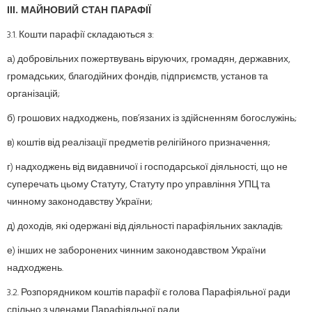
ІІІ. МАЙНОВИЙ СТАН ПАРАФІЇ
3.1. Кошти парафії складаються з:
а) добровільних пожертвувань віруючих, громадян, державних,
громадських, благодійних фондів, підприємств, установ та
організацій;
б) грошових надходжень, пов’язаних із здійсненням богослужінь;
в) коштів від реалізації предметів релігійного призначення;
г) надходжень від видавничої і господарської діяльності, що не
суперечать цьому Статуту, Статуту про управління УПЦ та
чинному законодавству України;
д) доходів, які одержані від діяльності парафіяльних закладів;
е) інших не заборонених чинним законодавством України
надходжень.
3.2. Розпорядником коштів парафії є голова Парафіяльної ради
спільно з членами Парафіяльної ради.