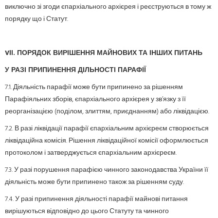
виключно зі згоди єпархіального архієрея і реєструються в тому ж
порядку що і Статут.
V
ІІ. ПОРЯДОК ВИРІШЕННЯ МАЙНОВИХ ТА ІНШИХ ПИТАНЬ
У РАЗІ ПРИПИНЕННЯ ДІЛЬНОСТІ ПАРАФІЇ
7.1. Діяльність парафії може бути припинено за рішенням
Парафіяльних зборів, єпархіального архієрея у зв’язку з її
реорганізацією (поділом, злиттям, приєднанням) або ліквідацією.
7.2. В разі ліквідації парафії єпархіальним архієреєм створюється
ліквідаційна комісія. Рішення ліквідаційної комісії оформлюється
протоколом і затверджується єпархіальним архієреєм.
7.3. У разі порушення парафією чинного законодавства України її
діяльність може бути припинено також за рішенням суду.
7.4. У разі припинення діяльності парафії майнові питання
вирішуються відповідно до цього Статуту та чинного