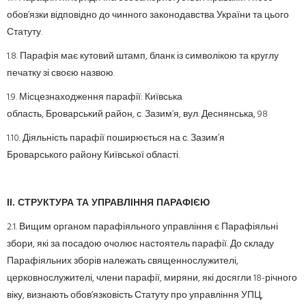
обов’язки відповідно до чинного законодавства України та цього
Статуту.
1.8. Парафія має кутовий штамп, бланк із символікою та круглу
печатку зі своєю назвою.
1.9. Місцезнаходження парафії: Київська
область, Броварський район, с. Зазим’я, вул. Деснянська, 98
1.10. Діяльність парафії поширюється на с. Зазим’я
Броварського району Київської області.
ІІ. СТРУКТУРА ТА УПРАВЛІННЯ ПАРАФІЄЮ
2.1. Вищим органом парафіяльного управління є Парафіяльні
збори, які за посадою очолює настоятель парафії. До складу
Парафіяльних зборів належать священнослужителі,
церковнослужителі, члени парафії, миряни, які досягли 18-річного
віку, визнають обов’язковість Статуту про управління УПЦ,