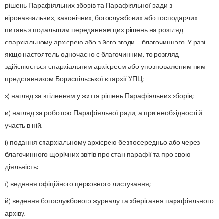
рішень Парафіяльних зборів та Парафіяльної ради з
віронавчальних, канонічних, богослужбових або господарчих
питань з подальшим переданням цих рішень на розгляд
єпархіальному архієрею або з його згоди – благочинного. У разі
якщо настоятель одночасно є благочинним, то розгляд
здійснюється єпархіальним архієреєм або уповноваженим ним
представником Бориспільської єпархії УПЦ;
з) нагляд за втіленням у життя рішень Парафіяльних зборів;
и) нагляд за роботою Парафіяльної ради, а при необхідності й
участь в ній;
і) подання єпархіальному архієрею безпосередньо або через
благочинного щорічних звітів про стан парафії та про свою
діяльність;
ї) ведення офіційного церковного листування;
й) ведення богослужбового журналу та зберігання парафіяльного
архіву;