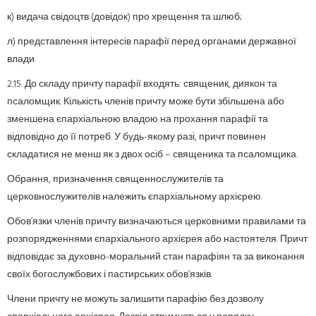
к) видача свідоцтв (довідок) про хрещення та шлюб;
л) представлення інтересів парафії перед органами державної
влади.
2.15. До складу причту парафії входять: священик, диякон та
псаломщик. Кількість членів причту може бути збільшена або
зменшена єпархіальною владою на прохання парафії та
відповідно до її потреб. У будь-якому разі, причт повинен
складатися не менш як з двох осіб – священика та псаломщика.
Обрання, призначення священнослужителів та
церковнослужителів належить єпархіальному архієрею.
Обов’язки членів причту визначаються церковними правилами та
розпорядженнями єпархіального архієрея або настоятеля. Причт
відповідає за духовно-моральний стан парафіян та за виконання
своїх богослужбових і пастирських обов’язків.
Члени причту не можуть залишити парафію без дозволу