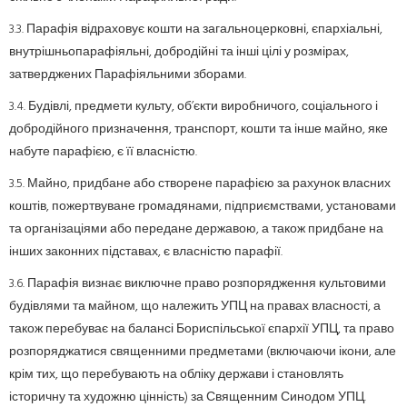
3.3. Парафія відраховує кошти на загальноцерковні, єпархіальні,
внутрішньопарафіяльні, добродійні та інші цілі у розмірах,
затверджених Парафіяльними зборами.
3.4. Будівлі, предмети культу, об’єкти виробничого, соціального і
добродійного призначення, транспорт, кошти та інше майно, яке
набуте парафією, є її власністю.
3.5. Майно, придбане або створене парафією за рахунок власних
коштів, пожертвуване громадянами, підприємствами, установами
та організаціями або передане державою, а також придбане на
інших законних підставах, є власністю парафії.
3.6. Парафія визнає виключне право розпорядження культовими
будівлями та майном, що належить УПЦ на правах власності, а
також перебуває на балансі Бориспільської єпархії УПЦ, та право
розпоряджатися священними предметами (включаючи ікони, але
крім тих, що перебувають на обліку держави і становлять
історичну та художню цінність) за Священним Синодом УПЦ.