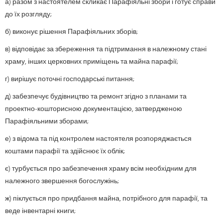
а) разом з настоятелем скликає Парафіяльні збори і готує справи
до їх розгляду;
б) виконує рішення Парафіяльних зборів;
в) відповідає за збереження та підтримання в належному стані
храму, інших церковних приміщень та майна парафії;
г) вирішує поточні господарські питання;
д) забезпечує будівництво та ремонт згідно з планами та
проектно-кошторисною документацією, затвердженою
Парафіяльними зборами;
е) з відома та під контролем настоятеля розпоряджається
коштами парафії та здійснює їх облік;
є) турбується про забезпечення храму всім необхідним для
належного звершення богослужінь;
ж) піклується про придбання майна, потрібного для парафії, та
веде інвентарні книги;