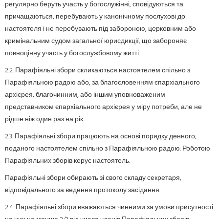
регулярно беруть участь у богослужінні, сповідуються та
причащаються, перебувають у канонічному послухові до
настоятеля і не перебувають під забороною, церковним або
кримінальним судом загальної юрисдикції, що забороняє
повноцінну участь у богослужбовому житті.
2.2. Парафіяльні збори скликаються настоятелем спільно з
Парафіяльною радою або, за благословенням єпархіального
архієрея, благочинним, або іншим уповноваженим
представником єпархіального архієрея у міру потреби, але не
рідше ніж один раз на рік.
2.3. Парафіяльні збори працюють на основі порядку денного,
поданого настоятелем спільно з Парафіяльною радою. Роботою
Парафіяльних зборів керує настоятель.
Парафіяльні збори обирають зі свого складу секретаря,
відповідального за ведення протоколу засідання.
2.4. Парафіяльні збори вважаються чинними за умови присутності