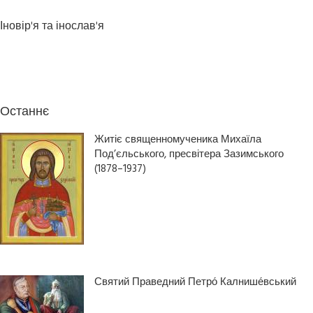
Іновір'я та інослав'я
Останнє
Житіє священномученика Михаїла
Под’єльського, пресвітера Зазимського
(1878–1937)
Святий Праведний Петро́ Калнише́вський