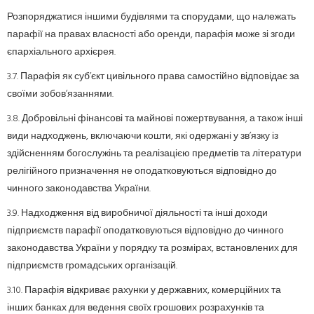
Розпоряджатися іншими будівлями та спорудами, що належать
парафії на правах власності або оренди, парафія може зі згоди
єпархіального архієрея.
3.7. Парафія як суб’єкт цивільного права самостійно відповідає за
своїми зобов’язаннями.
3.8. Добровільні фінансові та майнові пожертвування, а також інші
види надходжень, включаючи кошти, які одержані у зв’язку із
здійсненням богослужінь та реалізацією предметів та літератури
релігійного призначення не оподатковуються відповідно до
чинного законодавства України.
3.9. Надходження від виробничої діяльності та інші доходи
підприємств парафії оподатковуються відповідно до чинного
законодавства України у порядку та розмірах, встановлених для
підприємств громадських організацій.
3.10. Парафія відкриває рахунки у державних, комерційних та
інших банках для ведення своїх грошових розрахунків та