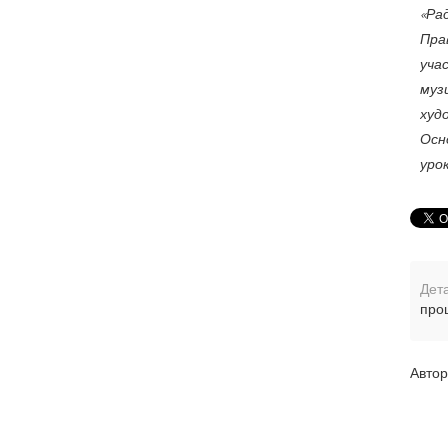
«Ра
Прав
уча
муз
худ
Осн
урок
Дета
про
Автор