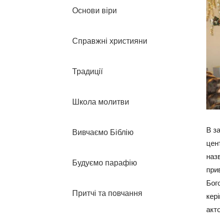
Основи віри
Справжні християни
Традиції
Школа молитви
В з
Вивчаємо Біблію
цен
назв
Будуємо парафію
при
Бого
Притчі та повчання
кер
акт