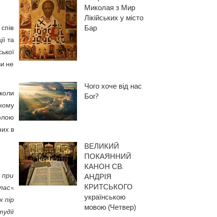
Миколая з Мир
Лікійських у місто
Бар
спів
ії та
ької
ви не
Чого хоче від нас
коли
Бог?
ному
колою
них в
ВЕЛИКИЙ
ПОКАЯННИЙ
КАНОН СВ.
 при
АНДРІЯ
КРИТСЬКОГО
ас».
українською
х пір
мовою (Четвер)
тудії