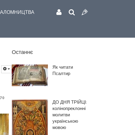
АЛОМНИЦТВА
Останнє
Як читати
Псалтир
70
ДО ДНЯ ТРІЙЦІ:
колінопреклонні
молитви
українською
мовою