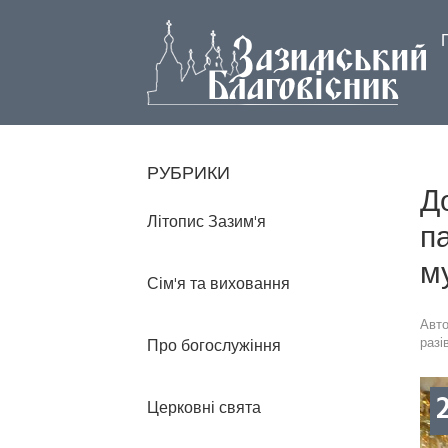
РУБРИКИ
Д
Літопис Зазим'я
па
м
Сім'я та виховання
Авт
разі
Про богослужіння
Церковні свята