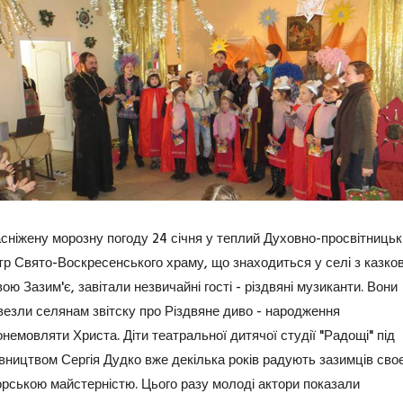
асніжену морозну погоду 24 січня у теплий Духовно-просвітницьк
тр Свято-Воскресенського храму, що знаходиться у селі з казко
ою Зазим'є, завітали незвичайні гості - різдвяні музиканти. Вони
везли селянам звітску про Різдвяне диво - народження
немовляти Христа. Діти театральної дитячої студії "Радощі" під
івництвом Сергія Дудко вже декілька років радують зазимців сво
орською майстерністю. Цього разу молоді актори показали