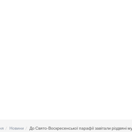
ня
Новини
До Свято-Воскресенської парафії завітали різдвяні м