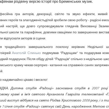
афіянам різдвяну версію історії про Бременських музик.
фесійна гра акторів, декорації, світло та звуко ефекти, живий 
вних героїв та злагодженістьдітей зробили свою роботу - радісні емоц
ний настрій, ще довго супроводжували глядачів. Вихованці Зазимс
льної школи та парафіяни, довгими оваціями по завершенню виста
ли відпускати акторів зі сцени.
ля традиційного завершального поклону керівник Недільної ш
тоієрей
Анатолій Слинько
подякував "Радощам" та подарував кож
дкий подарунок. Після обіду дітей "Радощів" спільно з недільною ш
мського храму чекав сюрприз - катання на справжніх санях запряже
й.
 надзвичайно цікаво і весело!
ІДКА. Дитяча студія «Радощі» заснована студія в 2007 році
овому храмі в ім’я святого Архангела Гавриїла телекомпанії «Гл
ий виступ відбувся на свято Різдва Христового 2008 року, і з ти
 7 січня студія «Радощі» святкує свій День народження. Метою с