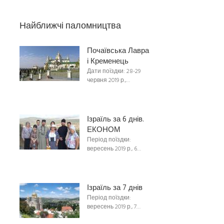
Найближчі паломництва
Почаївська Лавра
і Кременець
Дати поїздки: 28-29
червня 2019 р.,…
Ізраїль за 6 днів.
ЕКОНОМ
Період поїздки:
вересень 2019 р., 6…
Ізраїль за 7 днів
Період поїздки:
вересень 2019 р., 7…