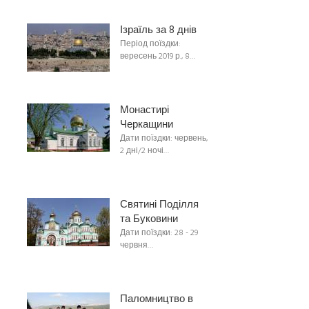
Ізраїль за 8 днів
Період поїздки:
вересень 2019 р., 8…
Монастирі
Черкащини
Дати поїздки: червень,
2 дні/2 ночі…
Святині Поділля
та Буковини
Дати поїздки: 28 - 29
червня…
Паломництво в