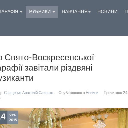
ПАРАФІЯ
РУБРИКИ
НАВЧАННЯ
НОВИНИ
П
о Свято-Воскресенської
рафії завітали різдвяні
узиканти
ор
Священик Анатолій Слинько
Опубліковано в
Новини
Прочитано
74
в
24
січ.
2015