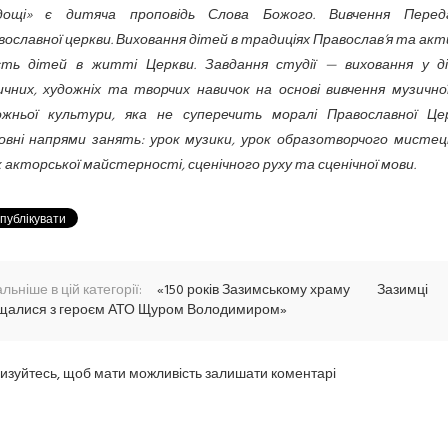
дощі» є дитяча проповідь Слова Божого. Вивчення Перед
ославної церкви. Виховання дітей в традиціях Православ’я та ак
сть дітей в житті Церкви. Завдання студії — виховання у д
ичних, художніх та творчих навичок на основі вивчення музично
ожньої культури, яка не суперечить моралі Православної Цер
овні напрями занять: урок музики, урок образотворчого мистец
 акторської майстерності, сценічного руху та сценічної мови.
льніше в цій категорії:
«150 років Зазимському храму
Зазимці
щалися з героєм АТО Щуром Володимиром»
изуйтесь, щоб мати можливість залишати коментарі