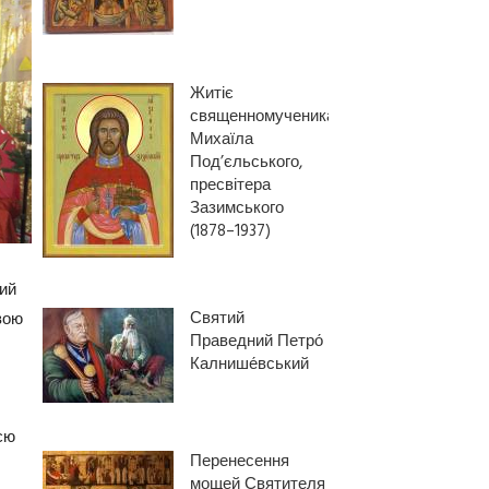
Житіє
священномученика
Михаїла
Под’єльського,
пресвітера
Зазимського
(1878–1937)
ий
Святий
вою
Праведний Петро́
Калнише́вський
єю
Перенесення
мощей Святителя