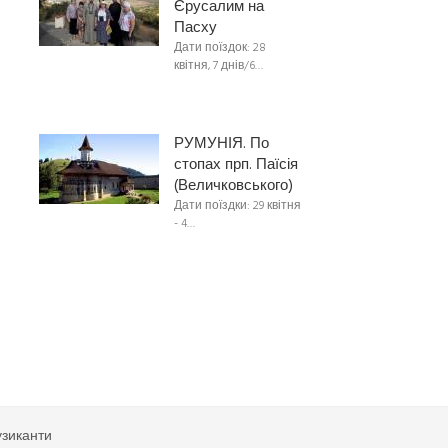
Єрусалим на
Пасху
Дати поїздок: 28
квітня, 7 днів/6…
РУМУНІЯ. По
стопах прп. Паїсія
(Величковського)
Дати поїздки: 29 квітня
- 4…
узиканти