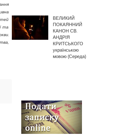
ання
тивна
ВЕЛИКИЙ
ітей
ПОКАЯННИЙ
ї та
КАНОН СВ.
кви.
АНДРІЯ
тва,
КРИТСЬКОГО
українською
мовою (Середа)