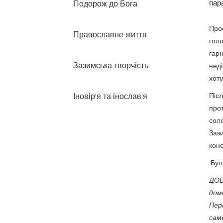
пар
Подорож до Бога
Про
Православне життя
голо
гар
Зазимська творчість
неді
хоті
Іновір'я та інослав'я
Піс
про
соло
Зази
коне
Було
ДОВ
дом
Перш
саме