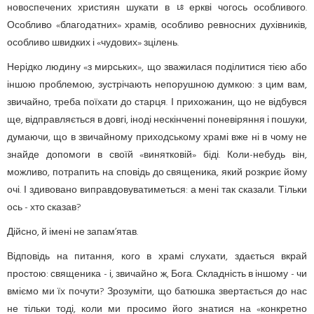
новоспечених християн шукати в ﾦеркві чогось особливого.
Особливо «благодатних» храмів, особливо ревносних духівників,
особливо швидких і «чудових» зцілень.
Нерідко людину «з мирських», що зважилася поділитися тією або
іншою проблемою, зустрічають непорушною думкою: з цим вам,
звичайно, треба поїхати до старця. І прихожанин, що не відбувся
ще, відправляється в довгі, іноді нескінченні поневіряння і пошуки,
думаючи, що в звичайному приходському храмі вже ні в чому не
знайде допомоги в своїй «винятковій» біді. Коли-небудь він,
можливо, потрапить на сповідь до священика, який розкриє йому
очі. І здивовано виправдовуватиметься: а мені так сказали. Тільки
ось - хто сказав?
Дійсно, й імені не запам’ятав.
Відповідь на питання, кого в храмі слухати, здається вкрай
простою: священика - і, звичайно ж, Бога. Складність в іншому - чи
вміємо ми їх почути? Зрозуміти, що батюшка звертається до нас
не тільки тоді, коли ми просимо його знатися на «конкретно