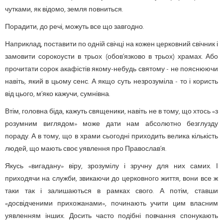
чутками, як відомо, земля повниться.
Порадити, до речі, можуть все що завгодно.
Наприклад, поставити по одній свічці на кожен церковний свічник і
замовити сорокоусти в трьох (обов’язково в трьох) храмах. Або
прочитати сорок акафістів якому-небудь святому - не пояснюючи
навіть, який в цьому сенс. А якщо суть незрозуміла - то і користь
від цього, м’яко кажучи, сумнівна.
Втім, головна біда, кажуть священики, навіть не в тому, що хтось «з
розумним виглядом» може дати нам абсолютно безглузду
пораду. А в тому, що в храми сьогодні приходить велика кількість
людей, що мають своє уявлення про Православ’я.
Якусь «вигадану» віру, зрозумілу і зручну для них самих. І
приходячи на служби, звикаючи до церковного життя, вони все ж
таки так і залишаються в рамках свого. А потім, ставши
«досвідченими прихожанами», починають учити цим власним
уявленням інших. Досить часто подібні повчання спонукають