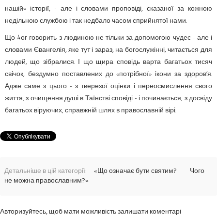
нашій» історії, - але і словами проповіді, сказаної за кожною
недільною службою і так недбало часом сприйнятої нами.
Що ﾑог говорить з людиною не тільки за допомогою чудес - але і
словами Євангелія, яке тут і зараз, на богослужінні, читається для
людей, що зібралися. І що щира сповідь варта багатьох тисяч
свічок, бездумно поставлених до «потрібної» ікони за здоров’я.
Адже саме з цього - з тверезої оцінки і переосмислення свого
життя, з очищення душі в Таїнстві сповіді - і починається, з досвіду
багатьох віруючих, справжній шлях в православній вірі.
Детальніше в цій категорії:
«Що означає бути святим?
Чого
не можна православним?»
Авторизуйтесь, щоб мати можливість залишати коментарі