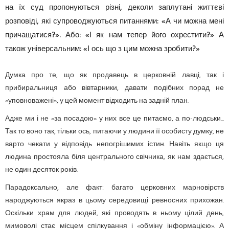
на їх суд пропонуються різні, деколи заплутані життєві
розповіді, які супроводжуються питаннями: «А чи можна мені
причащатися?». Або: «І як нам тепер його охрестити?» А
також універсальним: «І ось що з цим можна зробити?»
Думка про те, що як продавець в церковній лавці, так і
прибиральниця або вівтарники, давати подібних порад не
«уповноважені», у цей момент відходить на задній план.
Адже ми і не «за посадою» у них все це питаємо, а по-людськи...
Так то воно так, тільки ось, питаючи у людини її особисту думку, не
варто чекати у відповідь непогрішимих істин. Навіть якщо ця
людина простояла біля центрального свічника, як нам здається,
не один десяток років.
Парадоксально, але факт: багато церковних марновірств
народжуються якраз в цьому середовищі ревносних прихожан.
Оскільки храм для людей, які проводять в ньому цілий день,
мимоволі стає місцем спілкування і «обміну інформацією». А