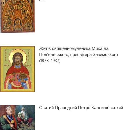
Житіє священномученика Михаїла
Под’єльського, пресвітера Зазимського
(1878–1937)
Святий Праведний Петро́ Калнише́вський