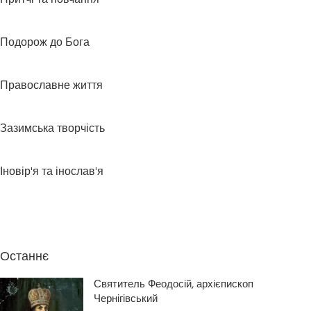
Подорож до Бога
Православне життя
Зазимська творчість
Іновір'я та інослав'я
Останнє
Святитель Феодосій, архієпископ
Чернігівський