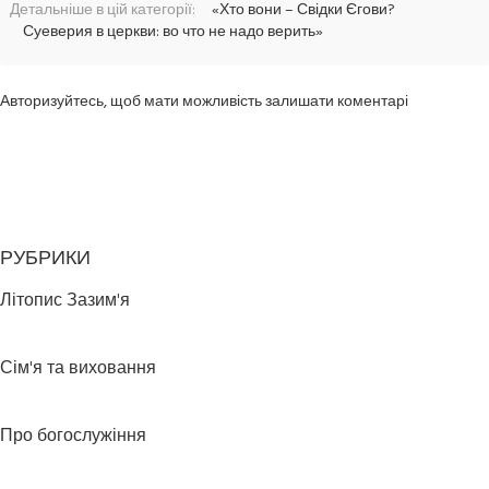
Детальніше в цій категорії:
«Хто вони – Свідки Єгови?
Суеверия в церкви: во что не надо верить»
Авторизуйтесь, щоб мати можливість залишати коментарі
РУБРИКИ
Літопис Зазим'я
Сім'я та виховання
Про богослужіння