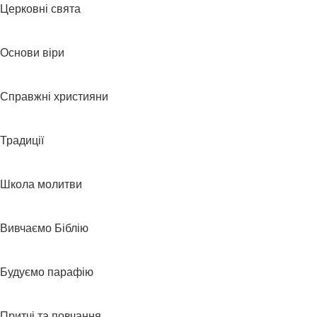
Церковні свята
Основи віри
Справжні християни
Традиції
Школа молитви
Вивчаємо Біблію
Будуємо парафію
Притчі та повчання