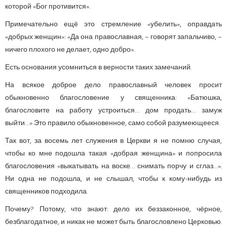
которой «Бог противится».
Примечательно ещё это стремление «убелить», оправдать
«добрых женщин»: «Да она православная, – говорят запальчиво, –
ничего плохого не делает, одно добро».
Есть основания усомниться в верности таких замечаний.
На всякое доброе дело православный человек просит
обыкновенно благословение у священника: «Батюшка,
благословите на работу устроиться… дом продать… замуж
выйти…» Это правило обыкновенное, само собой разумеющееся.
Так вот, за восемь лет служения в Церкви я не помню случая,
чтобы ко мне подошла такая «добрая женщина» и попросила
благословения «выкатывать на воске… снимать порчу и сглаз…».
Ни одна не подошла, и не слышал, чтобы к кому-нибудь из
священников подходила.
Почему? Потому, что знают: дело их беззаконное, чёрное,
безблагодатное, и никак не может быть благословлено Церковью.