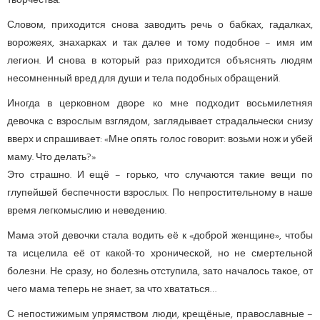
творчества.
Словом, приходится снова заводить речь о бабках, гадалках,
ворожеях, знахарках и так далее и тому подобное – имя им
легион. И снова в который раз приходится объяснять людям
несомненный вред для души и тела подобных обращений.
Иногда в церковном дворе ко мне подходит восьмилетняя
девочка с взрослым взглядом, заглядывает страдальчески снизу
вверх и спрашивает: «Мне опять голос говорит: возьми нож и убей
маму. Что делать?»
Это страшно. И ещё – горько, что случаются такие вещи по
глупейшей беспечности взрослых. По непростительному в наше
время легкомыслию и неведению.
Мама этой девочки стала водить её к «доброй женщине», чтобы
та исцелила её от какой-то хронической, но не смертельной
болезни. Не сразу, но болезнь отступила, зато началось такое, от
чего мама теперь не знает, за что хвататься…
С непостижимым упрямством люди, крещёные, православные –