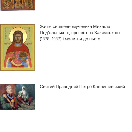
Житіє священномученика Михаїла
Под’єльського, пресвітера Зазимського
(1878–1937) і молитви до нього
Святий Праведний Петро́ Калнише́вський