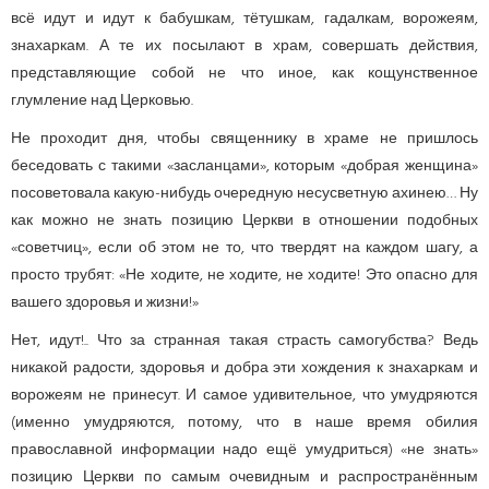
всё идут и идут к бабушкам, тётушкам, гадалкам, ворожеям,
знахаркам. А те их посылают в храм, совершать действия,
представляющие собой не что иное, как кощунственное
глумление над Церковью.
Не проходит дня, чтобы священнику в храме не пришлось
беседовать с такими «засланцами», которым «добрая женщина»
посоветовала какую-нибудь очередную несусветную ахинею… Ну
как можно не знать позицию Церкви в отношении подобных
«советчиц», если об этом не то, что твердят на каждом шагу, а
просто трубят: «Не ходите, не ходите, не ходите! Это опасно для
вашего здоровья и жизни!»
Нет, идут!.. Что за странная такая страсть самогубства? Ведь
никакой радости, здоровья и добра эти хождения к знахаркам и
ворожеям не принесут. И самое удивительное, что умудряются
(именно умудряются, потому, что в наше время обилия
православной информации надо ещё умудриться) «не знать»
позицию Церкви по самым очевидным и распространённым