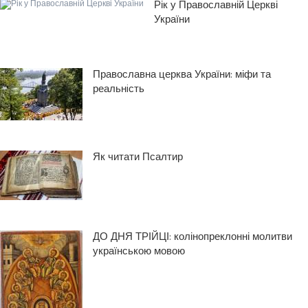
Рік у Православній Церкві
України
Православна церква України: міфи та
реальнiсть
Як читати Псалтир
ДО ДНЯ ТРІЙЦІ: колінопреклонні молитви
українською мовою