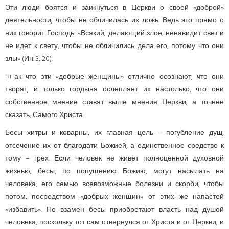
Эти люди боятся и заикнуться в Церкви о своей «доброй»
деятельности, чтобы не обличилась их ложь. Ведь это прямо о
них говорит Господь: «Всякий, делающий злое, ненавидит свет и
не идет к свету, чтобы не обличились дела его, потому что они
злы» (Ин. 3, 20).
ﾢак что эти «добрые женщины» отлично осознают, что они
творят, и только гордыня ослепляет их настолько, что они
собственное мнение ставят выше мнения Церкви, а точнее
сказать, Самого Христа.
Бесы хитры и коварны, их главная цель – погубление душ,
отсечение их от благодати Божией, а единственное средство к
тому – грех. Если человек не живёт полноценной духовной
жизнью, бесы, по попущению Божию, могут насылать на
человека, его семью всевозможные болезни и скорби, чтобы
потом, посредством «добрых женщин» от этих же напастей
«избавить». Но взамен бесы приобретают власть над душой
человека, поскольку тот сам отвернулся от Христа и от Церкви, и