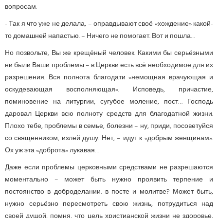
вопросам.
- Так я что уже не делала, – оправдывают своё «хождение» какой-
то домашней напастью. – Ничего не помогает. Вот и пошла…
Но позвольте, Вы же крещёный человек. Какими бы серьёзными
ни были Ваши проблемы – в Церкви есть всё необходимое для их
разрешения. Вся полнота благодати «немощная врачующая и
оскудевающая восполняющая». Исповедь, причастие,
поминовение на литургии, сугубое моление, пост… Господь
даровал Церкви всю полноту средств для благодатной жизни.
Плохо тебе, проблемы в семье, болезни – ну, приди, посоветуйся
со священником, излей душу. Нет, – идут к «добрым женщинам».
Ох уж эта «доброта» лукавая…
Даже если проблемы церковными средствами не разрешаются
моментально – может быть нужно проявить терпение и
постоянство в доброделании: в посте и молитве? Может быть,
нужно серьёзно пересмотреть свою жизнь, потрудиться над
своей душой, помня, что цель христианской жизни не здоровье,