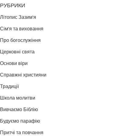
РУБРИКИ
Літопис Зазим'я
Сім'я та виховання
Про богослужіння
Церковні свята
Основи віри
Справжні християни
Традиції
Школа молитви
Вивчаємо Біблію
Будуємо парафію
Притчі та повчання