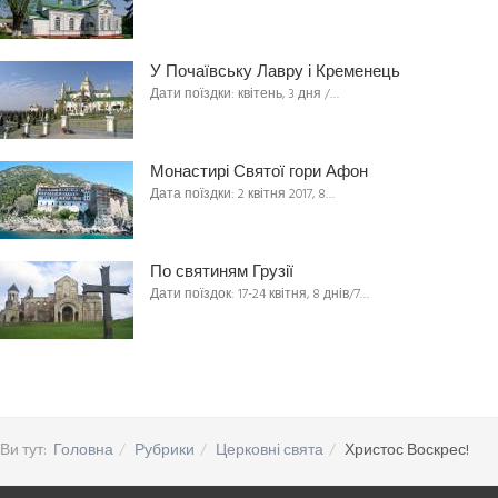
У Почаївську Лавру і Кременець
Дати поїздки: квітень, 3 дня /…
Монастирі Святої гори Афон
Дата поїздки: 2 квітня 2017, 8…
По святиням Грузії
Дати поїздок: 17-24 квітня, 8 днів/7…
Ви тут:
Головна
Рубрики
Церковні свята
Христос Воскрес!