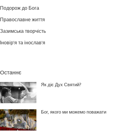
Подорож до Бога
Православне життя
Зазимська творчість
Іновір'я та інослав'я
Останнє
Як діє Дух Святий?
Бог, якого ми можемо поважати