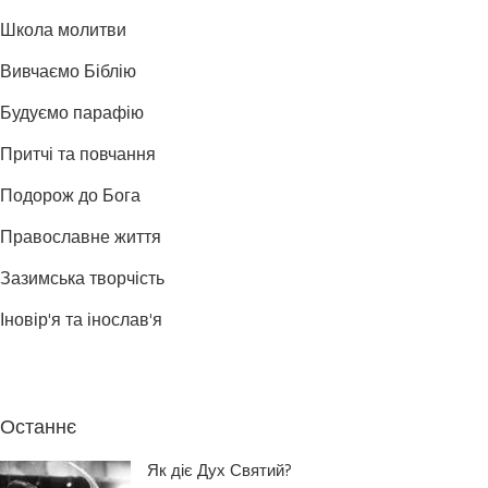
Школа молитви
Вивчаємо Біблію
Будуємо парафію
Притчі та повчання
Подорож до Бога
Православне життя
Зазимська творчість
Іновір'я та інослав'я
Останнє
Як діє Дух Святий?