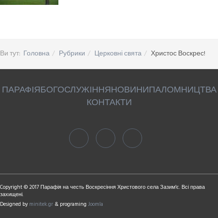
Ви тут:
Головна
Рубрики
Церковні свята
Христос Воскрес!
ПАРАФІЯ
БОГОСЛУЖІННЯ
НОВИНИ
ПАЛОМНИЦТВА
КОНТАКТИ
Copyright © 2017 Парафія на честь Воскресіння Христового села Зазим'є. Всі права
захищені.
Designed by
minitek.gr
& programing
Joomla