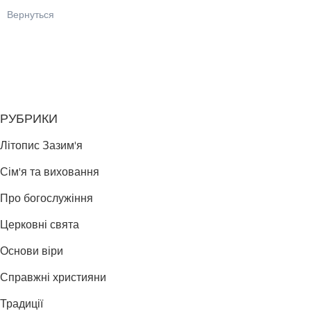
Вернуться
РУБРИКИ
Літопис Зазим'я
Сім'я та виховання
Про богослужіння
Церковні свята
Основи віри
Справжні християни
Традиції