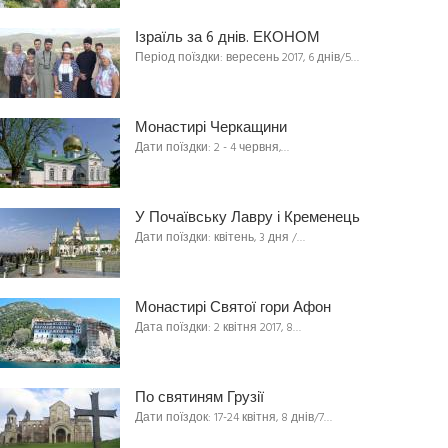
Ізраїль за 6 днів. ЕКОНОМ
Період поїздки: вересень 2017, 6 днів/5…
Монастирі Черкащини
Дати поїздки: 2 - 4 червня,…
У Почаївську Лавру і Кременець
Дати поїздки: квітень, 3 дня /…
Монастирі Святої гори Афон
Дата поїздки: 2 квітня 2017, 8…
По святиням Грузії
Дати поїздок: 17-24 квітня, 8 днів/7…