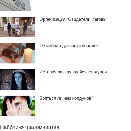
Организация “Свидетели Иеговы”
О безблагодатности ворожек
История раскаявшейся колдуньи
Бояться ли нам колдунов?
Найближчі паломництва