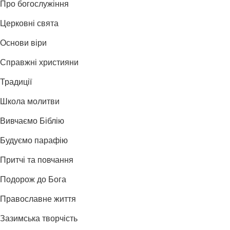
Про богослужіння
Церковні свята
Основи віри
Справжні християни
Традиції
Школа молитви
Вивчаємо Біблію
Будуємо парафію
Притчі та повчання
Подорож до Бога
Православне життя
Зазимська творчість