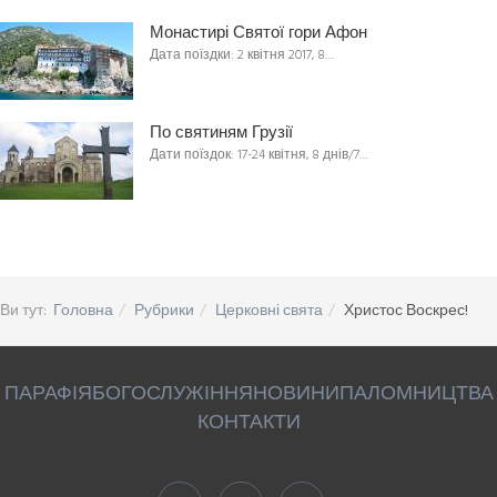
Монастирі Святої гори Афон
Дата поїздки: 2 квітня 2017, 8…
По святиням Грузії
Дати поїздок: 17-24 квітня, 8 днів/7…
Ви тут:
Головна
Рубрики
Церковні свята
Христос Воскрес!
ПАРАФІЯ
БОГОСЛУЖІННЯ
НОВИНИ
ПАЛОМНИЦТВА
КОНТАКТИ