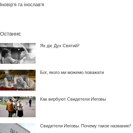
Іновір'я та інослав'я
Останнє
Як діє Дух Святий?
Бог, якого ми можемо поважати
Как вербуют Свидетели Иеговы
Свидетели Иеговы. Почему такое название?