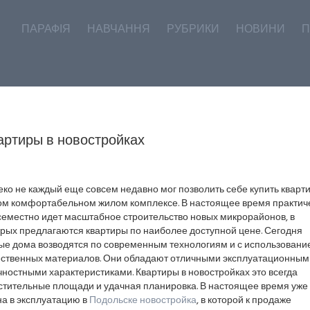
ПАРАФІЯ
НАВЧАННЯ
РУБРИКИ
НОВИНИ
П
артиры в новостройках
ко не каждый еще совсем недавно мог позволить себе купить кварти
ом комфортабельном жилом комплексе. В настоящее время практич
семестно идет масштабное строительство новых микрорайонов, в
орых предлагаются квартиры по наиболее доступной цене. Сегодня
ые дома возводятся по современным технологиям и с использовани
ественных материалов. Они обладают отличными эксплуатационным
ностными характеристиками. Квартиры в новостройках это всегда
стительные площади и удачная планировка. В настоящее время уже
на в эксплуатацию в
Подольске новостройка
, в которой к продаже