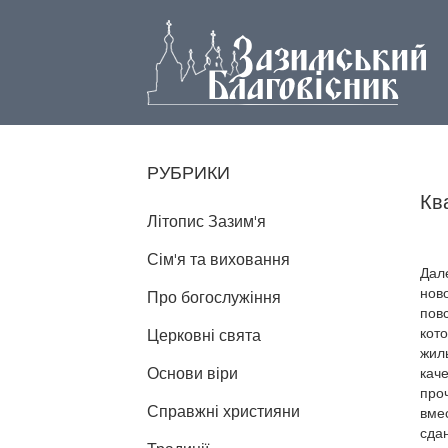
РУБРИКИ
Кв
Літопис Зазим'я
Сім'я та виховання
Дале
нов
Про богослужіння
пов
кот
Церковні свята
жил
Основи віри
кач
проч
Справжні християни
вме
сда