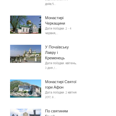
днів/5…
Монастирі
Черкащини
Дати поїздки: 2 - 4
червня,…
У Почаївську
Лавру і
Кременець
Дати поїздки: квітень,
3 дня /…
Монастирі Святої
гори Афон
Дата поїздки: 2 квітня
2017, 8…
По святиням