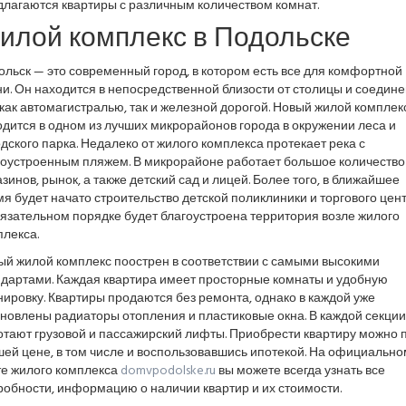
длагаются квартиры с различным количеством комнат.
илой комплекс в Подольске
льск — это современный город, в котором есть все для комфортной
и. Он находится в непосредственной близости от столицы и соедине
как автомагистралью, так и железной дорогой. Новый жилой комплек
дится в одном из лучших микрорайонов города в окружении леса и
дского парка. Недалеко от жилого комплекса протекает река с
гоустроенным пляжем. В микрорайоне работает большое количество
зинов, рынок, а также детский сад и лицей. Более того, в ближайшее
я будет начато строительство детской поликлиники и торгового цент
язательном порядке будет благоустроена территория возле жилого
лекса.
ый жилой комплекс поострен в соответствии с самыми высокими
ндартами. Каждая квартира имеет просторные комнаты и удобную
ировку. Квартиры продаются без ремонта, однако в каждой уже
новлены радиаторы отопления и пластиковые окна. В каждой секции
отают грузовой и пассажирский лифты. Приобрести квартиру можно 
ей цене, в том числе и воспользовавшись ипотекой. На официально
те жилого комплекса
domvpodolske.ru
вы можете всегда узнать все
обности, информацию о наличии квартир и их стоимости.