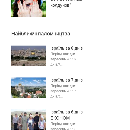
колдунов?
Найближчі паломництва
Ізраїль за 8 днів
Період поїздки:
вересень 2017, 8
днів/7…
Ізраїль за 7 днів
Період поїздки:
вересень 2017, 7
днів/6…
Ізраїль за 6 днів.
ЕКОНОМ
Період поїздки:
вересень 2017, 6