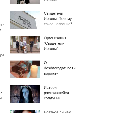
Свидетели
Иеговы. Почему
такое название?
н с
с
Организация
“Свидетели
Иеговы”
ра.
О
безблагодатности
ворожек
История
раскаявшейся
по
м
колдуньи
Бояться ли нам