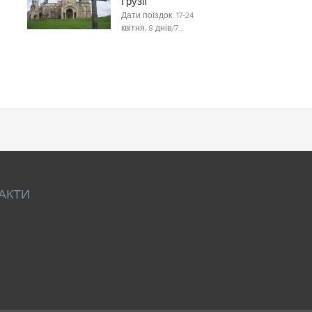
Грузії
Дати поїздок: 17-24
квітня, 8 днів/7…
АКТИ