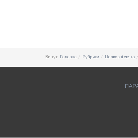
Ви тут:
Головна
Рубрики
Церковні свята
ПАР