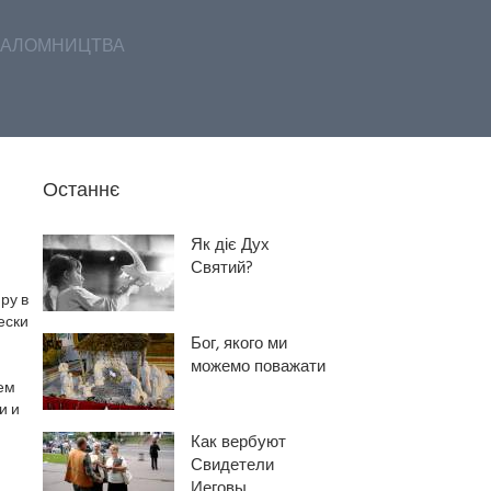
АЛОМНИЦТВА
Останнє
Як діє Дух
Святий?
ру в
ески
Бог, якого ми
можемо поважати
ем
и и
Как вербуют
Свидетели
Иеговы