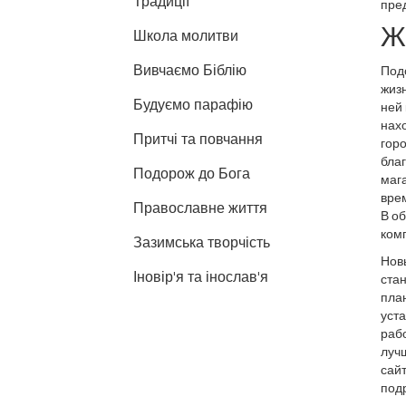
Традиції
пре
Ж
Школа молитви
Вивчаємо Біблію
Подо
жизн
Будуємо парафію
ней 
нахо
Притчі та повчання
горо
бла
Подорож до Бога
мага
врем
Православне життя
В об
комп
Зазимська творчість
Нов
Іновір'я та інослав'я
ста
план
уста
раб
лучш
сай
подр