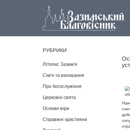
РУБРИКИ
Ос
Літопис Зазим'я
ус
Сім'я та виховання
Про богослужіння
Церковні свята
Наи
Основи віри
счит
доб
Справжні християни
сопу
отр