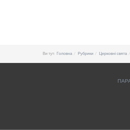
Ви тут:
Головна
Рубрики
Церковні свята
ПАР