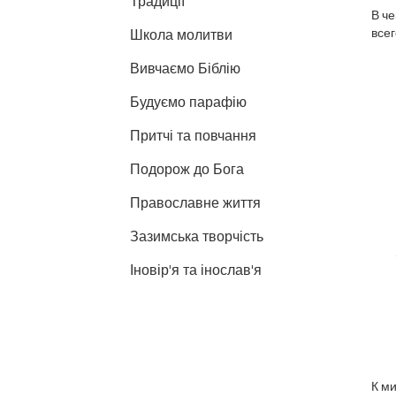
Традиції
В ч
всег
Школа молитви
Вивчаємо Біблію
Будуємо парафію
Притчі та повчання
Подорож до Бога
Православне життя
Зазимська творчість
Іновір'я та інослав'я
К ми