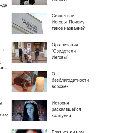
ежде
Свидетели
Иеговы. Почему
такое название?
Организация
 с
“Свидетели
Иеговы”
;
ваны
О
безблагодатности
ворожек
История
ы
раскаявшейся
 его
колдуньи
Бояться ли нам