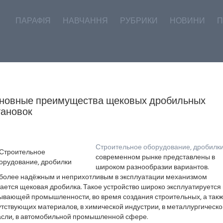
ПАРАФІЯ
НАВЧАННЯ
РУБРИКИ
НОВИНИ
П
новные преимущества щековых дробильных
тановок
Строительное оборудование, дробилк
современном рынке представлены в
широком разнообразии вариантов.
более надёжным и неприхотливым в эксплуатации механизмом
ается щековая дробилка. Такое устройство широко эксплуатируется 
ывающей промышленности, во время создания строительных, а так
тствующих материалов, в химической индустрии, в металлургическо
асли, в автомобильной промышленной сфере.