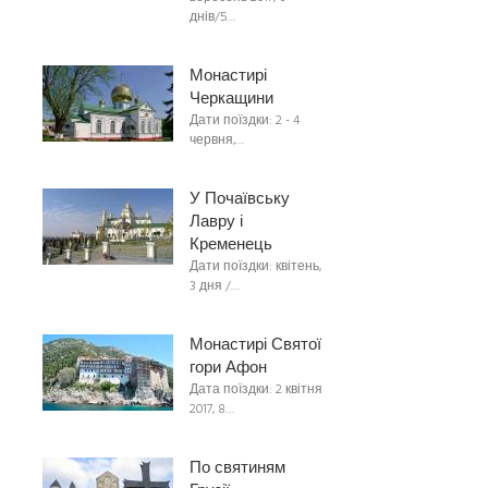
днів/5…
Монастирі
Черкащини
Дати поїздки: 2 - 4
червня,…
У Почаївську
Лавру і
Кременець
Дати поїздки: квітень,
3 дня /…
Монастирі Святої
гори Афон
Дата поїздки: 2 квітня
2017, 8…
По святиням