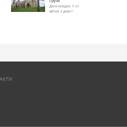
Грузії
Дати поїздок: 17-24
квітня, 8 днів/7…
АКТИ