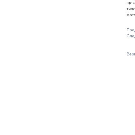
щек
типа
мат
Пре
Сле
Вер