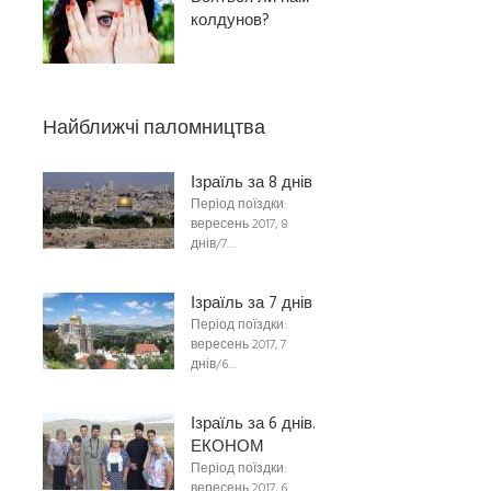
колдунов?
Найближчі паломництва
Ізраїль за 8 днів
Період поїздки:
вересень 2017, 8
днів/7…
Ізраїль за 7 днів
Період поїздки:
вересень 2017, 7
днів/6…
Ізраїль за 6 днів.
ЕКОНОМ
Період поїздки:
вересень 2017, 6