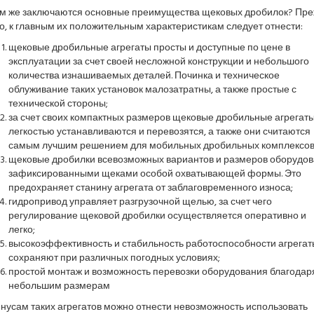
ем же заключаются основные преимущества щековых дробилок? Пр
о, к главным их положительным характеристикам следует отнести:
щековые дробильные агрегаты просты и доступные по цене в
эксплуатации за счет своей несложной конструкции и небольшого
количества изнашиваемых деталей. Починка и техническое
облуживание таких установок малозатратны, а также простые с
технической стороны;
за счет своих компактных размеров щековые дробильные агрегаты
легкостью устанавливаются и перевозятся, а также они считаются
самым лучшим решением для мобильных дробильных комплексов
щековые дробилки всевозможных вариантов и размеров оборудо
зафиксированными щеками особой охватывающей формы. Это
предохраняет станину агрегата от заблаговременного износа;
гидропривод управляет разгрузочной щелью, за счет чего
регулирование щековой дробилки осуществляется оперативно и
легко;
высокоэффективность и стабильность работоспособности агрегат
сохраняют при различных погодных условиях;
простой монтаж и возможность перевозки оборудования благодаря
небольшим размерам
нусам таких агрегатов можно отнести невозможность использовать