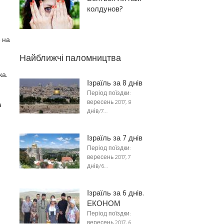
колдунов?
 на
Найближчі паломництва
а.
Ізраїль за 8 днів
Період поїздки:
вересень 2017, 8
a
днів/7…
Ізраїль за 7 днів
Період поїздки:
вересень 2017, 7
днів/6…
Ізраїль за 6 днів.
ЕКОНОМ
Період поїздки:
вересень 2017, 6