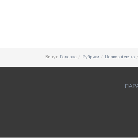
Ви тут:
Головна
Рубрики
Церковні свята
ПАР