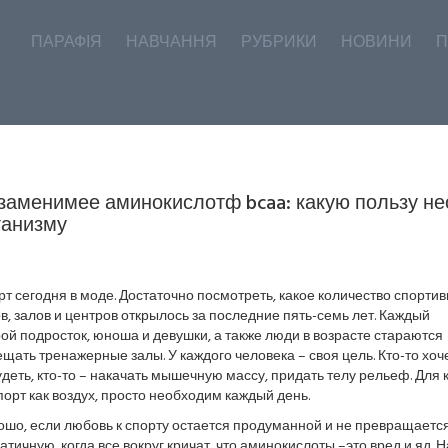
ПАРАФІЯ
НАВЧАННЯ
РУБРИКИ
НОВИНИ
П
заменимее аминокислотф bcaa: какую пользу не
ганизму
т сегодня в моде. Достаточно посмотреть, какое количество спорти
в, залов и центров открылось за последние пять-семь лет. Каждый
ой подросток, юноша и девушки, а также люди в возрасте стараются
щать тренажерные залы. У каждого человека – своя цель. Кто-то хоч
деть, кто-то – накачать мышечную массу, придать телу рельеф. Для к
порт как воздух, просто необходим каждый день.
шо, если любовь к спорту остается продуманной и не превращается
тичную, когда все вокруг кричат, что аминокислоты –это вред и яд. Н