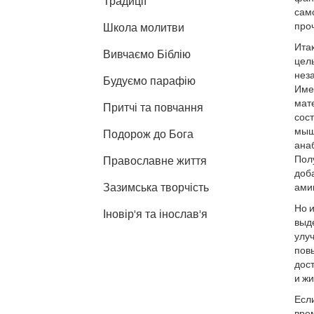
Традиції
само
проч
Школа молитви
Итак
Вивчаємо Біблію
целы
неза
Будуємо парафію
Име
мате
Притчі та повчання
сост
мышц
Подорож до Бога
ана
Полу
Православне життя
доба
Зазимська творчість
ами
Но 
Іновір'я та інослав'я
выд
улуч
пов
дост
и жи
Если