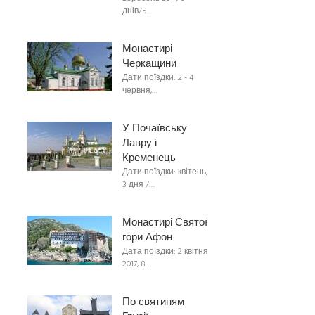
днів/5…
Монастирі
Черкащини
Дати поїздки: 2 - 4
червня,…
У Почаївську
Лавру і
Кременець
Дати поїздки: квітень,
3 дня /…
Монастирі Святої
гори Афон
Дата поїздки: 2 квітня
2017, 8…
По святиням