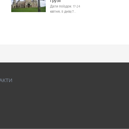
Грузії
Дати поїздок: 17-24
квітня, 8 днів/7…
АКТИ