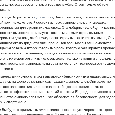
м деле, все совсем не так, а гораздо глубже. Стоит только об том
итать.
, когда Вы решитесь
купить bcaa
, Вам стоит знать, что аминокислоты 
й комплекс, который состоит из трех аминокислот, считающихся
менимыми для организма человека. Это лейцин, изолейцин и валин.
нно эти аминокислоты служат так называемым строительным
риалом для того, чтобы ежедневно строить новые клетки мышц. Они
авляют около тридцати пяти процентов всей массы аминокислот в
ах человека. А что уж говорить о роли, которую они играют в проце
болизма и восстновления, обладая антикатаболическим свойством.
чать их в свой организм человек может только из пищи и специальн
вок, поскольку аминокислоты bcaa не могут синтезироваться из друг
нокислот.
именно аминокислоты bcaa являются «бензином» для наших мышц, я
еляясь на фоне остальных семнадцати аминокислот. Они заметно
шают качество жизни человека, его общее состояние, а также
ышается эффективность от занятий спортом. Еще одно не менее ва
оинство аминокислот bcaa – это абсолютная безопасность для здор
зни спортсмена.
 Вы будете принимать аминокислоты bcaa, то уже через некоторое