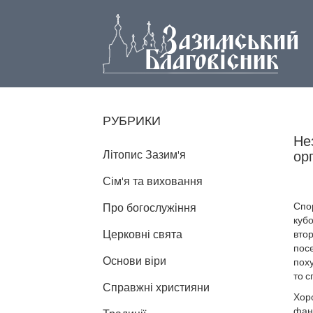
РУБРИКИ
Не
Літопис Зазим'я
ор
Сім'я та виховання
Спор
Про богослужіння
кубо
Церковні свята
втор
посе
Основи віри
поху
то с
Справжні християни
Хоро
фана