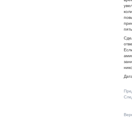
врем
увел
коли
повы
прин
пять
Сдел
отве
Есл
амин
зан
нико
Дата
Пре
Сле
Вер