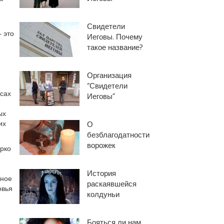
Свидетели
– это
Иеговы. Почему
такое название?
Организация
“Свидетели
ссах
Иеговы”
ых
их
О
безблагодатности
ворожек
рко
История
жное
раскаявшейся
овья
колдуньи
Бояться ли нам