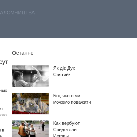
АЛОМНИЦТВА
Останнє
сут
Як діє Дух
Святий?
вных
Бог, якого ми
можемо поважати
ет
ого-
Как вербуют
Свидетели
 в
Иеговы
а