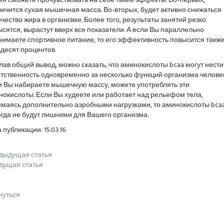
я сможете прочувствовать на себе такие эффекты. Во-первых,
ичится сухая мышечная масса. Во-вторых, будет активно снижаться
чество жира в организме. Более того, результаты занятий резко
сятся, вырастут вверх все показатели. А если Вы параллельно
имаете спортивное питание, то его эффективность повысится также
десят процентов.
ав общий вывод, можно сказать, что аминокислоты bcaa могут нести
тственность одновременно за несколько функций организма человек
и Вы набираете мышечную массу, можете употреблять эти
окислоты. Если Вы худеете или работает над рельефом тела,
имаясь дополнительно аэробными нагрузками, то аминокислоты bca
гда не будут лишними для Вашего организма.
 публикации: 15.03.16
дыдущая статья
дущая статья
нуться