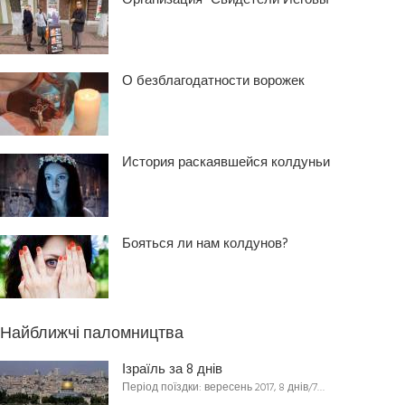
Организация “Свидетели Иеговы”
О безблагодатности ворожек
История раскаявшейся колдуньи
Бояться ли нам колдунов?
Найближчі паломництва
Ізраїль за 8 днів
Період поїздки: вересень 2017, 8 днів/7…