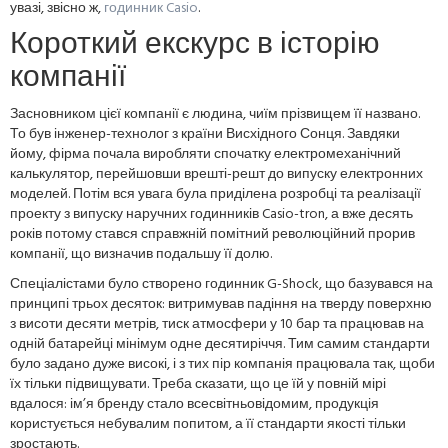
увазі, звісно ж,
годинник Casio
.
Короткий екскурс в історію
компанії
Засновником цієї компанії є людина, чиїм прізвищем її названо.
То був інженер-технолог з країни Висхідного Сонця. Завдяки
йому, фірма почала виробляти спочатку електромеханічний
калькулятор, перейшовши врешті-решт до випуску електронних
моделей. Потім вся увага була приділена розробці та реалізації
проекту з випуску наручних годинників Casio-tron, а вже десять
років потому стався справжній помітний революційний прорив
компанії, що визначив подальшу її долю.
Спеціалістами було створено годинник G-Shock, що базувався на
принципі трьох десяток: витримував падіння на тверду поверхню
з висоти десяти метрів, тиск атмосфери у 10 бар та працював на
одній батарейці мінімум одне десятиріччя. Тим самим стандарти
було задано дуже високі, і з тих пір компанія працювала так, щоби
їх тільки підвищувати. Треба сказати, що це їй у повній мірі
вдалося: ім’я бренду стало всесвітньовідомим, продукція
користується небувалим попитом, а її стандарти якості тільки
зростають.