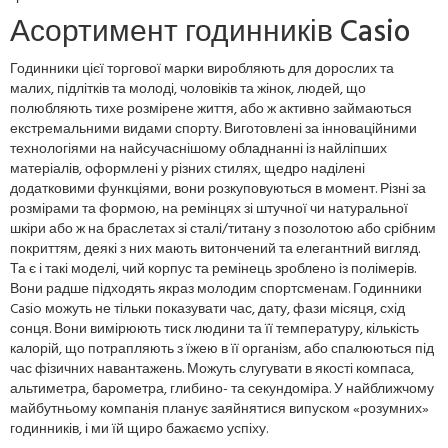
Асортимент годинників Casio
Годинники цієї торгової марки виробляють для дорослих та
малих, підлітків та молоді, чоловіків та жінок, людей, що
полюбляють тихе розмірене життя, або ж активно займаються
екстремальними видами спорту. Виготовлені за інноваційними
технологіями на найсучаснішому обладнанні із найліпших
матеріалів, оформлені у різних стилях, щедро наділені
додатковими функціями, вони розкуповуються в момент. Різні за
розмірами та формою, на ремінцях зі штучної чи натуральної
шкіри або ж на браслетах зі сталі/титану з позолотою або срібним
покриттям, деякі з них мають витончений та елегантний вигляд.
Та є і такі моделі, чий корпус та ремінець зроблено із полімерів.
Вони радше підходять якраз молодим спортсменам. Годинники
Casio можуть не тільки показувати час, дату, фази місяця, схід
сонця. Вони вимірюють тиск людини та її температуру, кількість
калорій, що потрапляють з їжею в її організм, або спалюються під
час фізичних навантажень. Можуть слугувати в якості компаса,
альтиметра, барометра, глибино- та секундоміра. У найближчому
майбутньому компанія планує заяйнятися випуском «розумних»
годинників, і ми їй щиро бажаємо успіху.