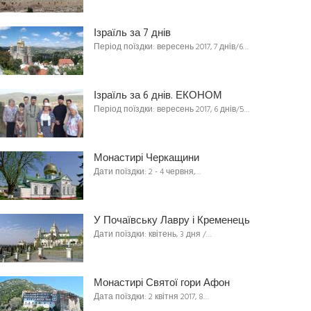
Ізраїль за 7 днів
Період поїздки: вересень 2017, 7 днів/6…
Ізраїль за 6 днів. ЕКОНОМ
Період поїздки: вересень 2017, 6 днів/5…
Монастирі Черкащини
Дати поїздки: 2 - 4 червня,…
У Почаївську Лавру і Кременець
Дати поїздки: квітень, 3 дня /…
Монастирі Святої гори Афон
Дата поїздки: 2 квітня 2017, 8…