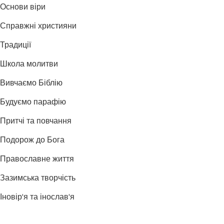
Основи віри
Справжні християни
Традиції
Школа молитви
Вивчаємо Біблію
Будуємо парафію
Притчі та повчання
Подорож до Бога
Православне життя
Зазимська творчість
Іновір'я та інослав'я