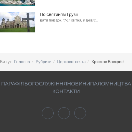
По святиням Грузії
Дати поїздок: 17-24 квітня, 8 днів/7…
Ви тут:
Головна
Рубрики
Церковні свята
Христос Воскрес!
ПАРАФІЯ
БОГОСЛУЖІННЯ
НОВИНИ
ПАЛОМНИЦТВА
КОНТАКТИ