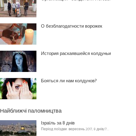
О безблагодатности ворожек
История раскаявшейся колдуньи
Бояться ли нам колдунов?
Найближчі паломництва
Ізраїль за 8 днів
Період поїздки: вересень 2017, 8 днів/7…