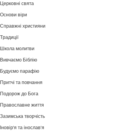
Церковні свята
Основи віри
Справжні християни
Традиції
Школа молитви
Вивчаємо Біблію
Будуємо парафію
Притчі та повчання
Подорож до Бога
Православне життя
Зазимська творчість
Іновір'я та інослав'я