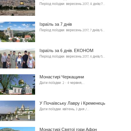
Період поїздки: вересень 2017, 8 днів/7…
Ізраїль за 7 днів
Період поїздки: вересень 2017, 7 днів/6…
Ізраїль за 6 днів. ЕКОНОМ
Період поїздки: вересень 2017, 6 днів/5…
Монастирі Черкащини
Дати поїздки: 2 - 4 червня,…
У Почаївську Лавру і Кременець
Дати поїздки: квітень, 3 дня /…
Монастирі Святої гори Афон