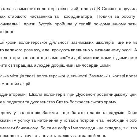
італа зазимських волонтерів сільський голова Л.В. Спичак та вручи
вах старшого наставника та координатора Подяки за робот
хочувальні призи. Зустріч пройшла у теплій по-домашньому зати
осфері.
ші кроки волонтерської діяльності зазимських школярів ще не м
го великого розмаху, але крокують впевнено у визначеному руслі.
волонтери впевнені, що саме своїми добрими вчинками і діями зм
ити світ кращим, а людей добрішими і милосерднішими.
ілька місяців своєї волонтерської діяльності Зазимські школярі пров
оманітних акцій.
рдинаторами Школи волонтерів при Духовно-просвітницькому цент
еві педагоги та духовенство Свято-Воскресенського храму.
ереду у волонтерів Зазим'я ще багато планів та задумів. Хоче
жати їм успіху та натхнення у їх такій потрібній та необхідній роб
магати ближньому. Бо саме добро і милосердя –це складові, які тв
, вселяють віру та дарують надію у завтрашній день.