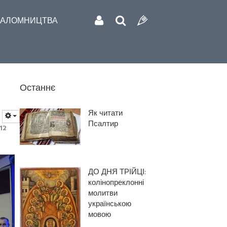
АЛОМНИЦТВА
Останнє
Як читати
Псалтир
12
ДО ДНЯ ТРІЙЦІ:
колінопреклонні
молитви
українською
мовою