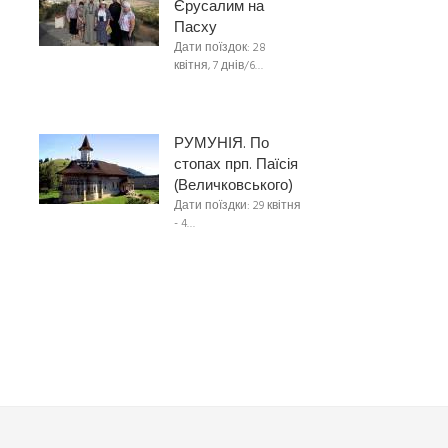
Єрусалим на
Пасху
Дати поїздок: 28
квітня, 7 днів/6…
РУМУНІЯ. По
стопах прп. Паїсія
(Величковського)
Дати поїздки: 29 квітня
- 4…