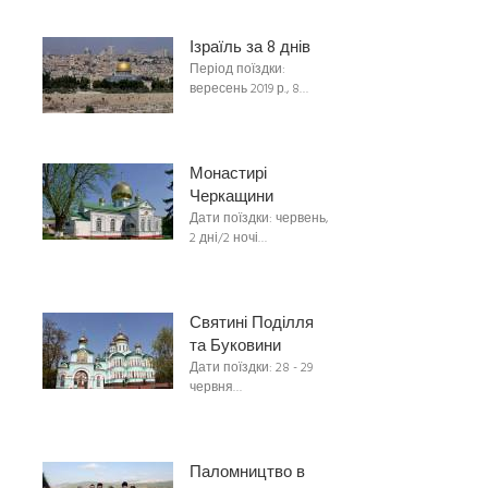
Ізраїль за 8 днів
Період поїздки:
вересень 2019 р., 8…
Монастирі
Черкащини
Дати поїздки: червень,
2 дні/2 ночі…
Святині Поділля
та Буковини
Дати поїздки: 28 - 29
червня…
Паломництво в