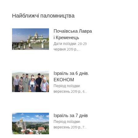
Найближчі паломництва
Почаївська Лавра
і Кременець
Дати поїздки: 28-29
червня 2019 р.,…
Ізраїль за 6 днів.
ЕКОНОМ
Період поїздки:
вересень 2019 р., 6…
Ізраїль за 7 днів
Період поїздки:
вересень 2019 р., 7…