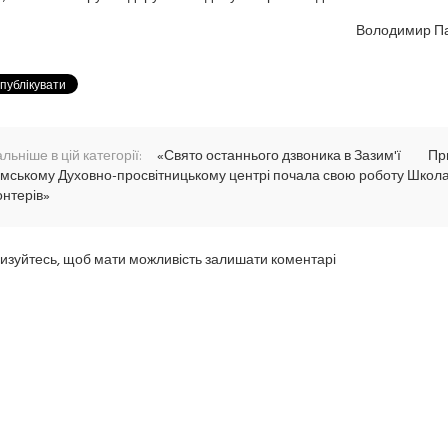
Володимир П
льніше в цій категорії:
«Свято останнього дзвоника в Зазим'ї
Пр
имському Духовно-просвітницькому центрі почала свою роботу Школ
онтерів»
изуйтесь, щоб мати можливість залишати коментарі