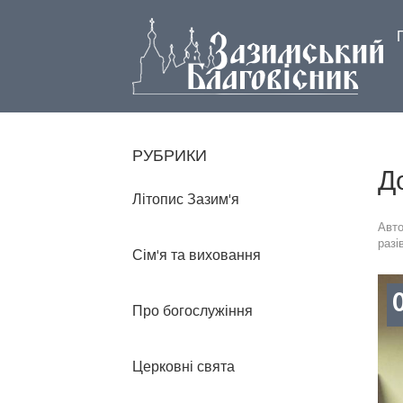
РУБРИКИ
Д
Літопис Зазим'я
Авт
разі
Сім'я та виховання
Про богослужіння
Церковні свята