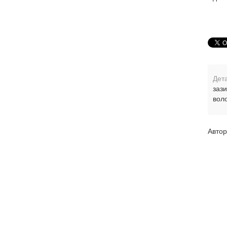
Дета
заз
вол
Автор