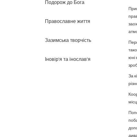
Подорож до Бога
Прив
пра
Православне життя
зао
атм
Зазимська творчість
Пер
тако
юні 
Іновір'я та інослав'я
зроб
За к
різн
Коо
місц
Поп
поба
допо
дива