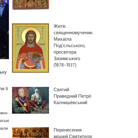
Житіє
священномученика
Михаїла
Под’єльського,
пресвітера
Зазимського
(1878–1937)
ьку
я її
Святий
Праведний Петро́
Калнише́вський
вно-
ські
вали
Перенесення
мощей Святителя