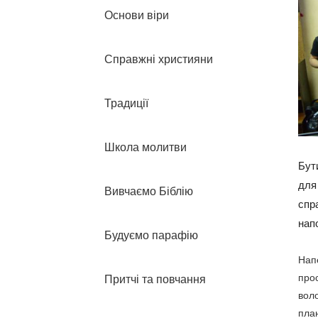
Основи віри
Справжні християни
Традиції
Школа молитви
Бут
для
Вивчаємо Біблію
спр
нап
Будуємо парафію
Нап
про
Притчі та повчання
вол
план