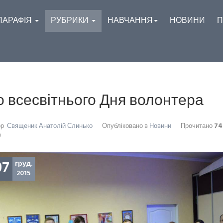
ПАРАФІЯ
РУБРИКИ
НАВЧАННЯ
НОВИНИ
П
о всесвітнього Дня волонтера
ор
Священик Анатолій Слинько
Опубліковано в
Новини
Прочитано
74
в
07
груд.
2015