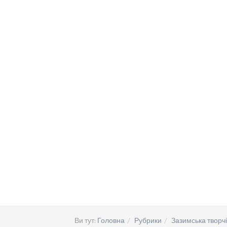
Ви тут:
Головна
Рубрики
Зазимська творчі