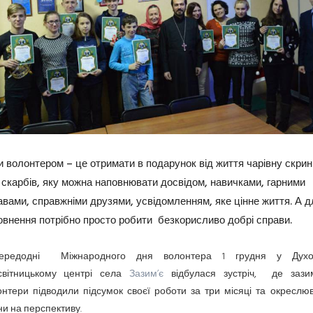
и волонтером – це отримати в подарунок від життя чарівну скрин
 скарбів, яку можна наповнювати досвідом, навичками, гарними
авами, справжніми друзями, усвідомленням, яке цінне життя. А дл
овнення потрібно просто робити безкорисливо добрі справи.
ередодні Міжнародного дня волонтера 1 грудня у Духо
світницькому центрі села
Зазим’є
відбулася зустріч, де зазим
онтери підводили підсумок своєї роботи за три місяці та окреслю
и на перспективу.