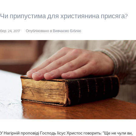
Чи припустима для християнина присяга?
бер. 24, 2017
Опубліковано в
Вивчаємо Біблію
У Нагірній проповіді Господь Іісус Христос говорить: “Ще не чули ви,