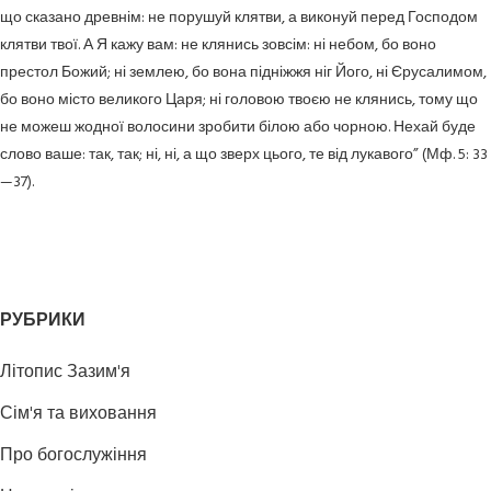
що сказано древнім: не порушуй клятви, а виконуй перед Господом
клятви твої. А Я кажу вам: не клянись зовсім: ні небом, бо воно
престол Божий; ні землею, бо вона підніжжя ніг Його, ні Єрусалимом,
бо воно місто великого Царя; ні головою твоєю не клянись, тому що
не можеш жодної волосини зробити білою або чорною. Нехай буде
слово ваше: так, так; ні, ні, а що зверх цього, те від лукавого” (Мф. 5: 33
—37).
РУБРИКИ
Літопис Зазим'я
Сім'я та виховання
Про богослужіння