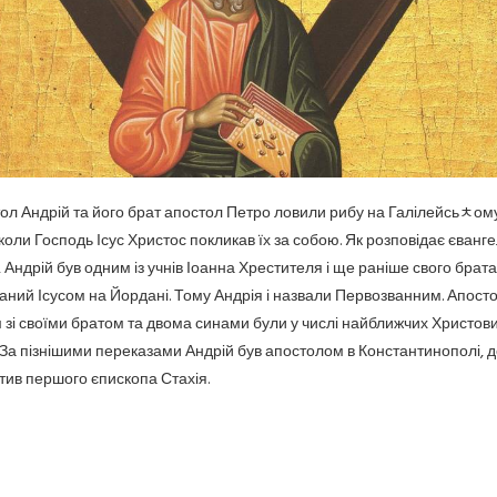
ол Андрій та його брат апостол Петро ловили рибу на Галілейсьﾺом
 коли Господь Ісус Христос покликав їх за собою. Як розповідає єванге
, Андрій був одним із учнів Іоанна Хрестителя і ще раніше свого брата
аний Ісусом на Йордані. Тому Андрія і назвали Первозванним. Апост
 зі своїми братом та двома синами були у числі найближчих Христов
. За пізнішими переказами Андрій був апостолом в Константинополі, д
тив першого єпископа Стахія.