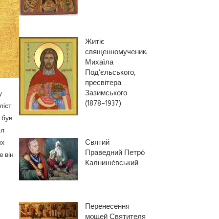
Житіє
священномученика
Михаїла
Под’єльського,
пресвітера
Зазимського
у
(1878–1937)
ліст
 був
ол
Святий
их
Праведний Петро́
е він
Калнише́вський
Перенесення
мощей Святителя