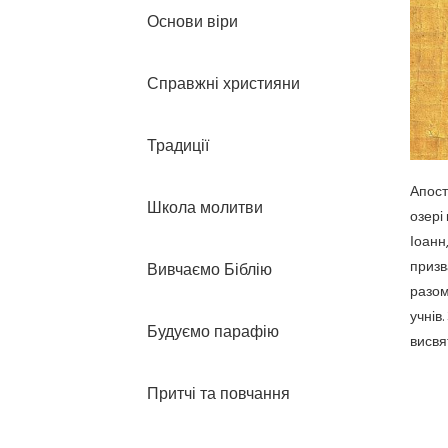
Основи віри
Справжні християни
Традиції
Апост
Школа молитви
озері
Іоанн
призв
Вивчаємо Біблію
разом
учнів
Будуємо парафію
висвя
Притчі та повчання