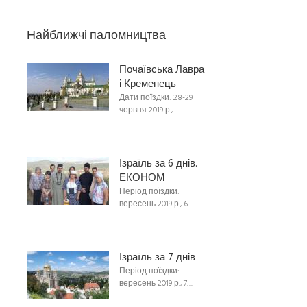
Найближчі паломництва
Почаївська Лавра
і Кременець
Дати поїздки: 28-29
червня 2019 р.,…
Ізраїль за 6 днів.
ЕКОНОМ
Період поїздки:
вересень 2019 р., 6…
Ізраїль за 7 днів
Період поїздки:
вересень 2019 р., 7…