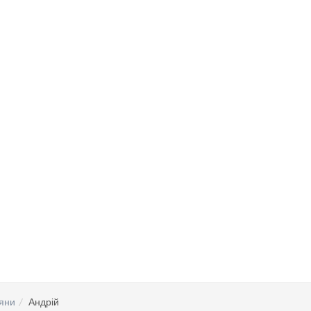
яни
Андрій