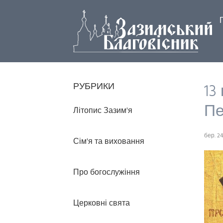
13
РУБРИКИ
Пе
Літопис Зазим'я
бер. 24
Сім'я та виховання
Про богослужіння
Церковні свята