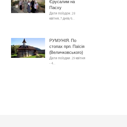
Єрусалим на
Пасху
Дати поїздок: 28
квітня, 7 днів/6…
РУМУНІЯ. По
стопах прп. Паїсія
(Величковського)
Дати поїздки: 29 квітня
- 4…