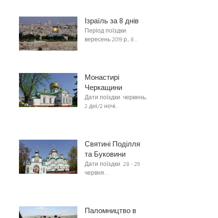
Ізраїль за 8 днів
Період поїздки:
вересень 2019 р., 8…
Монастирі
Черкащини
Дати поїздки: червень,
2 дні/2 ночі…
Святині Поділля
та Буковини
Дати поїздки: 28 - 29
червня…
Паломництво в