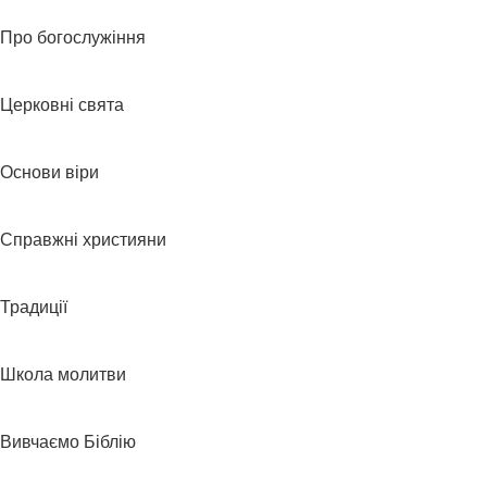
Про богослужіння
Церковні свята
Основи віри
Справжні християни
Традиції
Школа молитви
Вивчаємо Біблію