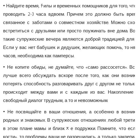
• Найдите время, ﾁилы и временных помощников для того, что
проводить 2-3 часа вдвоем. Причем это должно быть врем
связанное с заботами о совместном хозяйстве. Можно сход
встретиться с друзьями или просто поужинать вне дома. Во 
такие супружеские вечера являются доброй традицией для 
Если у вас нет бабушек и дедушек, желающих помочь, то нян
часов, необходима как памперсы.
• Не копите обиды, не думайте, что «само рассосется». Вс
лучше всего обсуждать вскоре после того, как они возник
потерять способность разговаривать друг с другом не только о
происходит между вами и с каждым из вас. Накопление 
свободный диалог трудным, а то и невозможным.
• Не посвящайте в ваши отношения, а особенно в возник
родных и знакомых. В супружеских отношениях любой третий
в этом плане мамы и близкﾸе подружки. Помните, что есл
кости», то проблемы ваши не разрешились, а только закрепили