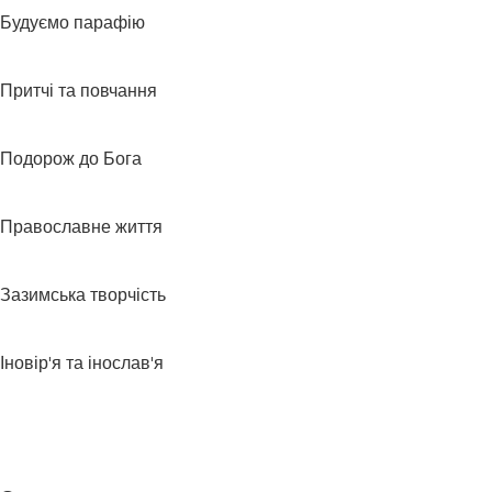
Будуємо парафію
Притчі та повчання
Подорож до Бога
Православне життя
Зазимська творчість
Іновір'я та інослав'я