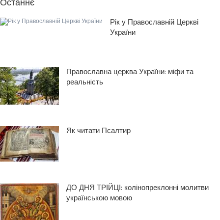
Останнє
Рік у Православній Церкві
України
Православна церква України: міфи та
реальнiсть
Як читати Псалтир
ДО ДНЯ ТРІЙЦІ: колінопреклонні молитви
українською мовою