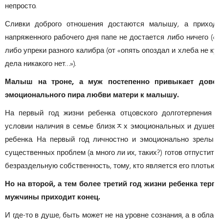
непросто.
Сливки доброго отношения достаются малышу, а приход
напряженного рабочего дня папе не достается либо ничего («
либо упреки разного калибра (от «опять опоздал и хлеба не ку
дела никакого нет…»).
Малыш на троне, а муж постепенно привыкает довол
эмоционального пира любви матери к малышу.
На первый год жизни ребенка отцовского долготерпения 
условии наличия в семье близкﾸх эмоциональных и душев
ребенка. На первый год личностно и эмоционально зрелый
существенных проблем (а много ли их, таких?) готов отпустить
безраздельную собственность, тому, кто является его плотью 
Но на второй, а тем более третий год жизни ребенка те
мужчины приходит конец.
И где-то в душе, быть может не на уровне сознания, а в обла