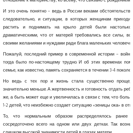
отношение к материнству, ко всему, что связано с рождением 
И это очень понятно – ведь в России веками обстоятельства
следовательно, и ситуации, в которых женщинам приходил
растить и поднимать на крыло детей были настолько
драматическими, что от матерей требовались все силы, вс
своими желаниями и нуждами ради блага маленьких человечко
Пожалуй, последний пример в современной истории – война
тогда было по-настоящему трудно. И об этих временах пом
семье, как известно, память сохраняется в течении 3-4 поколен
Но ведь с тех пор и жизнь стала существенно проще, 
значительно меньше. А жертвенность и готовность отдать ребе
же, а быть может еще и увеличилась в связи с тем, что боль
1-2 детей, что неизбежно создает ситуацию «зеницы ока» в отн
То, что нормальным образом распределялось ранее 
сосредоточено всего на одном или двух детках. Так возни
слишком высокой значимости детей в глазах матери.