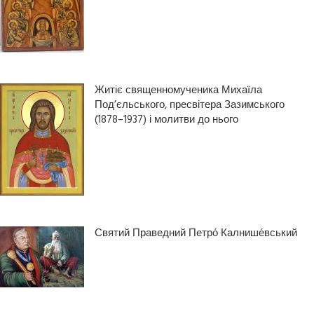
Житіє священномученика Михаїла
Под’єльського, пресвітера Зазимського
(1878–1937) і молитви до нього
Святий Праведний Петро́ Калнише́вський