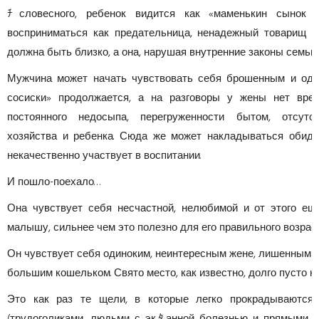
ﾁсловесного, ребенок видится как «маменькин сынок (
восприниматься как предательница, ненадежный товарищ и 
должна быть близко, а она, нарушая внутренние законы семьи,
Мужчина может начать чувствовать себя брошенным и один
сосиски» продолжается, а на разговоры у жены нет врем
постоянного недосыпа, перегруженности бытом, отсутс
хозяйства и ребенка. Сюда же может накладываться обида
некачественно участвует в воспитании.
И пошло-поехало…
Она чувствует себя несчастной, нелюбимой и от этого ещ
малышу, сильнее чем это полезно для его правильного возраст
Он чувствует себя одиноким, неинтересным жене, лишенным в
большим кошельком. Свято место, как известно, долго пусто н
Это как раз те щели, в которые легко прокрадываются 
(трудоголиками, людьми с экﾀанной болезнью и прямыми 