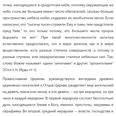
точка, находящаяся в средоточии неба, поэтому окружающее ее
небо столь же большее имеет число обитателей, сколько больше
пространство; небеса небес содержат их необъятное число. Если
написано, что “тысячи тысяч служили Ему и тьмы тем предстояли
пред Ним,” то это только потому, что большего числа пророк
выразить не мог.” При такой многочисленности ангелов
естественно предполагать, что в мире ангелов, как и в мире
вещественном, есть разные степени совершенств, а потому и
разные ступени, или иерархические степени небесных сил. Так,
слово Божие называет одних “ангелами” и других “архангелами”
(1Сол.4,16; Иуды ст. 9).
Православная Церковь, руководствуясь взглядами древних
церковных писателей и Отцов Церкви, разделяет мир ангельский
на девять ликов или чинов, а эти девять — на три иерархии, по три
чина в каждой иерархии. В первой иерархии состоят бесплотные
духи, находящиеся ближе к Богу, именно: престолы, херувимы и
серафимы. Во второй, средней иерархии — власти, господства и