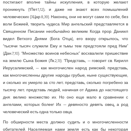
постигают вполне тайны искупления, в которую желают
проникнуть (1Пет.1,12); и даже не знают всех помышлений
человеческих (3Цар.8,39). Наконец, они не могут сами по себе, без
воли Божией, творить чудеса. Мир ангельский пред­ста­вляется в
Священном Писании необычайно великим. Когда прор. Даниил
видел Ветхого Днями (Бога Отца), его взору открылось, что
“тысячи тысяч служили Ему и тьмы тем предстояли пред Ним”
(Дан.7,10). “Множество воинов небесных” восхвалили пришествие
на землю Сына Божия (Лк.2,13). “Представь, — говорит св. Кирилл
Иерусалимский, — как многочислен народ римский; представь,
как многочисленны другие народы грубые, ныне существую­щие,
и сколько их умерло за сто лет; представь, сколько погребено за
тысячу лет; представь людей, начиная от Адама до настоящего
дня: велико множество их. Но оно еще мало в сравнении с
ангелами, которых более! Их — девяносто девять овец, а род
человеческий есть одна только овца.
По обширности места должно судить и о многочисленности
обитателей. Населяемая нами земля есть как бы некоторая