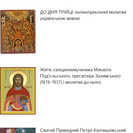
ДО ДНЯ ТРІЙЦІ: колінопреклонні молитви
українською мовою
Житіє священномученика Михаїла
Под’єльського, пресвітера Зазимського
(1878–1937) і молитви до нього
Святий Праведний Петро́ Калнише́вський