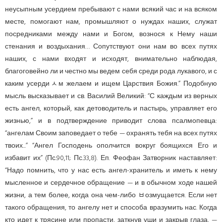
неусыпным усердием пребывают с нами всякий час и на всяком
месте, помогают нам, промышляют о нуждах наших, служат
посредниками между нами и Богом, вознося к Нему наши
стенания и воздыхания… Сопутствуют они нам во всех путях
наших, с нами входят и исходят, внимательно наблюдая,
благоговейно ли и честно мы ведем себя среди рода лукавого, и с
каким усердиﾵм желаем и ищем Царствия Божия.” Подобную
мысль высказывает и св. Василий Великий: “С каждым из верных
есть ангел, который, как детоводитель и пастырь, управляет его
жизнью,” и в подтверждение приводит слова псалмопевца:
“ангелам Своим заповедает о тебе — охранять тебя на всех путях
твоих...” “Ангел Господень ополчится вокруг боящихся Его и
избавит их” (Пс.90,11; Пс.33,8). Еп. Феофан Затворник наставляет:
“Надо помнить, что у нас есть ангел-хранитель и иметь к нему
мысленное и сердечное обращение — и в обычном ходе нашей
жизни, а тем более, когда она чем-либо ﾲозмуща­ется. Если нет
такого обращения, то ангелу нет и способа вразумить нас. Когда
кто идет к трясине или пропасти, заткнув уши и закрыв глаза, —