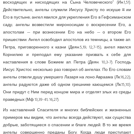
восходящих и нисходящих на Сына Человеческого” (Ин.1,51).
Действительно, ангелы служили Иисусу Христу по искушеﾽии
Его в пустыне; ангел явился для укрепления Его в Гефсиманском
саду; ангелы возвестили мироносицам о воскресении Его, а
апостолам — при вознесении Его на небо — о втором Его
пришествии. Ангел освободил апостолов из темницы, а также ап.
Петра, приговоренного к казни (Деян.5,19; 12,7-15); ангел явился
Корнилию и преподал ему указание призвать к себе для
наставления в слове Божием ап. Петра (Деян. 10,3-7). Господь
Иисус Христос несколько раз говорил об ангелах. По Его словам
ангелы отвели душу умершего Лазаря на лоно Авраама (Лк.16,22);
ангелы радуются даже об одном грешнике кающемся (Лк.15,10).
Они придут с Ним перед концом мира и отделят злых из среды
праведных (Мф 13,39-41; 16,27).
Из наставлений Спасителя и многих библейских и жизненных
примеров мы видим, что ангелы всегда действуют, как существа
добрые, заботящиеся о спасении и благе людей. В то же время
ангелы совершенно преданы Богу. Когда люди преступают