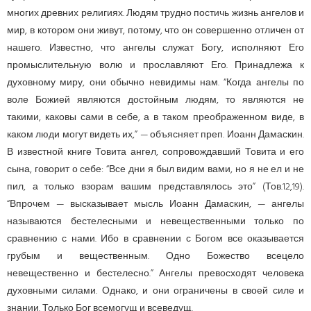
многих древних религиях. Людям трудно постичь жизнь ангелов и
мир, в котором они живут, потому, что он совершенно отличен от
нашего. Известно, что ангелы служат Богу, исполняют Его
промыслительную волю и прославляют Его. Принадлежа к
духовному миру, они обычно невидимы нам. “Когда ангелы по
воле Божией являются достойным людям, то являются не
такими, каковы сами в себе, а в таком преображенном виде, в
каком люди могут видеть их,” — объясняет преп. Иоанн Дамаскин.
В известной книге Товита ангел, сопровождавший Товита и его
сына, говорит о себе: “Все дни я был видим вами, но я не ел и не
пил, а только взорам вашим представлялось это” (Тов.12,19).
“Впрочем — высказывает мысль Иоанн Дамаскин, — ангелы
называются бестелесными и невеще­ственными только по
сравнению с нами. Ибо в сравнении с Богом все оказывается
грубым и вещественным. Одно Божество всецело
невещественно и бестелесно.” Ангелы превосходят человека
духовными силами. Однако, и они ограничены в своей силе и
знании. Только Бог всемогущ и всеведущ.