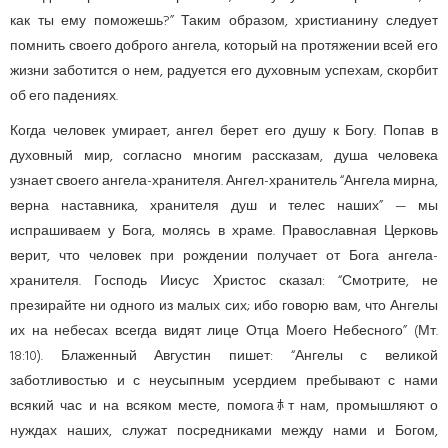
как ты ему поможешь?” Таким образом, христианину следует
помнить своего доброго ангела, который на протяжении всей его
жизни заботится о нем, радуется его духовным успехам, скорбит
об его падениях.
Когда человек умирает, ангел берет его душу к Богу. Попав в
духовный мир, согласно многим рассказам, душа человека
узнает своего ангела-хранителя. Ангел-хранитель “Ангела мирна,
верна наставника, хранителя душ и телес наших” — мы
испрашиваем у Бога, молясь в храме. Православная Церковь
верит, что человек при рождении получает от Бога ангела-
хранителя. Господь Иисус Христос сказал: “Смотрите, не
презирайте ни одного из малых сих; ибо говорю вам, что Ангелы
их на небесах всегда видят лице Отца Моего Небесного” (Мт.
18:10). Блаженный Августин пишет: “Ангелы с великой
заботливостью и с неусыпным усердием пребывают с нами
всякий час и на всяком месте, помогаﾎт нам, промышляют о
нуждах наших, служат посредниками между нами и Богом,