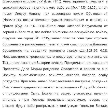
благословит отроков сих” (Быт. 48,16). Ангел принимал участиﾵ в
спасении евреев из египетского рабства (Исх. 14,19; 23,20); ангел
помог Иисусу Навину при завоева­нии земли Обетованной
(Нав.5,13-14); потом помогал судьям израилевым в отражении
врагов (Суд. 2,1; 6,12; 13,3); ангел спас жителей Иерусалима от
верной гибели тем, что побил 185-тысячное ассирийское войско,
окружившее город (Ис. 37,36); ангел спас от огня трех отроков,
брошенных в раскаленную печь, а позже спас пророка Даниила,
брошенного на съеде­ние голодным львам (Дан.3,23-26; 6,22).
Новозаветное откровение часто пове­ству­ет о явлениях ангелов.
Так, ангел возвестил Захарии зачатие Предтечи; ангел возвестил
Пресвятой Деве Марии рождение Спасителя и явился во сне
Иосифу; многочисленное воинство ангелов воспело славу
рождества Христова; ангел благовествовал пастухам рождение
Спасителя и удержал волхвов от возвращения к Ироду. Особенно
с пришествием Сына Божия на землю участились явления
ангелов, о чем Господь предсказал апостолам, говоря, что
отныне будет небо раскрытым, и они увидят “ангелов Божиих