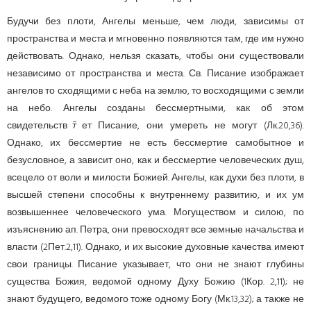
Будучи без плоти, Ангелы меньше, чем люди, зависимы от
пространства и места и мгновенно появляются там, где им нужно
действовать. Однако, нельзя сказать, чтобы они существовали
независимо от пространства и места. Св. Писание изображает
ангелов то сходящими с неба на землю, то восходящими с земли
на небо. Ангелы созданы бессмертными, как об этом
свидетельствﾃет Писание, они умереть не могут (Лк.20,36).
Однако, их бессмертие не есть бессмертие самобытное и
безусловное, а зависит оно, как и бессмертие человеческих душ,
всецело от воли и милости Божией. Ангелы, как духи без плоти, в
высшей степени способны к внутреннему развитию, и их ум
возвышеннее челове­ческо­го ума. Могуществом и силою, по
изъяснению ап. Петра, они превосходят все земные начальства и
власти (2Пет.2,11). Однако, и их высокие духовные качества имеют
свои границы. Писание указывает, что они не знают глубины
существа Божия, ведомой одному Духу Божию (1Кор. 2,11); не
знают будущего, ведомого тоже одному Богу (Мк.13,32); а также не