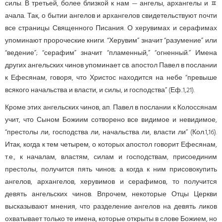
силы. В третьей, более близкой к нам — ангелы, архангелы и ﾽ
ачала. Так, о бытии ангелов и архангелов свидетельствуют почти
все страницы Священного Писания. О херувимах и серафимах
упоминают пророческие книги. “Херувим” значит “разумение” или
“ведение”; “серафим” значит “пламенный,” “огненный.” Имена
других ангельских чинов упоминает св. апостол Павел в послании
к Ефесянам, говоря, что Христос находится на небе “превыше
всякого начальства и власти, и силы, и господства” (Еф..1,21).
Кроме этих ангельских чинов, ап. Павел в послании к Колоссянам
учит, что Сыном Божиим сотворено все видимое и невидимое,
“престолы ли, господства ли, начальства ли, власти ли” (Кол.1,16).
Итак, когда к тем четырем, о которых апостол говорит Ефесянам,
т.е., к началам, властям, силам и господствам, присоединим
престо­лы, получится пять чинов; а когда к ним присовокупить
ангелов, архангелов, херувимов и серафимов, то получится
девять ангельских чинов. Впрочем, некоторые Отцы Церкви
высказывают мнения, что разделение ангелов на девять ликов
охватывает только те имена, которые открыты в слове Божием, но