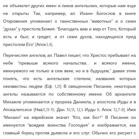
не объемлет других имен и ликов ангельских, которые нам еще
не открыты. Так, например, ап. Иоанн Богослов в книге
Откровения упоминает о таинственных “животных” и о семи
“духах” у престола Божия: “Благодать вам и мир от Того, Который
есть и был, и грядет, и от семи духов, находящихся пред
престолом Его” (Апок.1,4).
Перечисляя ангелов, ап. Павел пишет, что Христос пребывает на
небе “превыше всякого начальства… и всякого имени,
именуемого не только в сем веке, но и в будущем,” давая этим
понять, что есть ангельские степени, названия которых
неизвестны людям (Еф. 1,21). В священном Писании, некоторые
ангелы называются по собственному имени. Об архангеле
Михаиле упоминается у пророка Даниила, у апостола Иуды и в
Апокалипсисе (Нав.5,13-15; Дан. 10,13, 12,1; Иуды 9; Апок. 12,7-8). Имя
“Михаил” на еврейском значит “Кто, как Бог?” В Писании он
именуется “вождем воинства Господня” и изображается, как
главный борец против дьявола и его слуг. Обычно его рисуют с