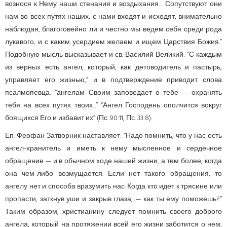
вознося к Нему наши стенания и воздыхания… Сопутствуют они
нам во всех путях наших, с нами входят и исходят, внимательно
наблюдая, благоговейно ли и честно мы ведем себя среди рода
лукавого, и с каким усердием желаем и ищем Царствия Божия.”
Подобную мысль высказывает и св. Василий Великий: “С каждым
из верных есть ангел, который, как детоводитель и пастырь,
управляет его жизнью,” и в подтверждение приводит слова
псалмопевца: “ангелам Своим заповедает о тебе — охранять
тебя на всех путях твоих...” “Ангел Господень ополчится вокруг
боящихся Его и избавит их” (Пс. 90:11, Пс. 33:8).
Еп. Феофан Затворник наставляет: “Надо помнить, что у нас есть
ангел-хранитель и иметь к нему мысленное и сердечное
обращение — и в обычном ходе нашей жизни, а тем более, когда
она чем-либо возмущается. Если нет такого обращения, то
ангелу нет и способа вразумить нас. Когда кто идет к трясине или
пропасти, заткнув уши и закрыв глаза, — как ты ему поможешь?”
Таким образом, христианину следует помнить своего доброго
ангела, который на протяжении всей его жизни заботится о нем,