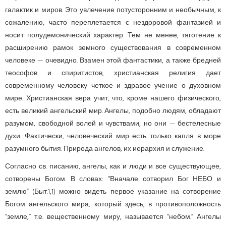
галактик и миров. Это увлечение потусторонним и необычным, к
сожалению, часто переплетается с нездоровой фантазией и
носит полудемонический характер. Тем не менее, тяготение к
расширению рамок земного существования в современном
человеке — очевидно. Взамен этой фантастики, а также бредней
теософов и спиритистов, христиан­ская религия дает
современному человеку четкое и здравое учение о духовном
мире. Христианская вера учит, что, кроме нашего физического,
есть великий ангельский мир. Ангелы, подобно людям, обладают
разумом, свободной волей и чувствами, но они — бестелесные
духи. Фактически, человеческий мир есть только капля в море
разумного бытия. Природа ангелов, их иерархия и служение.
Согласно св. писанию, ангелы, как и люди и все существующее,
сотворены Богом. В словах: “Вначале сотворил Бог НЕБО и
землю” (Быт.1,1) можно видеть первое указание на сотворение
Богом ангельского мира, который здесь, в противоположность
“земле,” т.е. вещественному миру, называется “небом.” Ангелы