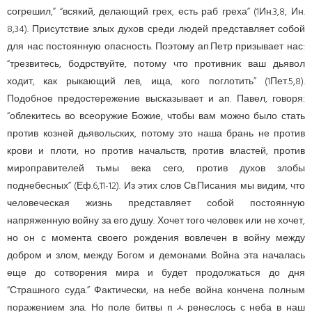
согрешил,” “всякий, делающий грех, есть раб греха” (1Ин.3,8, Ин.
8,34). Присутствие злых духов среди людей представляет собой
для нас постоянную опасность. Поэтому ап.Петр призывает нас:
“трезвитесь, бодрствуйте, потому что противник ваш дьявол
ходит, как рыкающий лев, ища, кого поглотить” (1Пет.5,8).
Подобное предосте­ре­жение высказывает и ап. Павел, говоря:
“облекитесь во всеоружие Божие, чтобы вам можно было стать
против козней дьявольских, потому это наша брань не против
крови и плоти, но против начальств, против властей, против
мироправителей тьмы века сего, против духов злобы
поднебесных” (Еф.6,11-12). Из этих слов Св.Писания мы видим, что
человеческая жизнь представляет собой постоянную
напряженную войну за его душу. Хочет того человек или не хочет,
но он с момента своего рождения вовлечен в войну между
добром и злом, между Богом и демонами. Война эта началась
еще до сотворения мира и будет продолжаться до дня
“Страшного суда.” Фактически, на небе война кончена полным
поражением зла. Но поле битвы пﾵренеслось с неба в наш