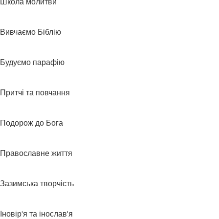
Школа молитви
Вивчаємо Біблію
Будуємо парафію
Притчі та повчання
Подорож до Бога
Православне життя
Зазимська творчість
Іновір'я та інослав'я