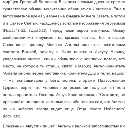
мир” (св. Григорий Богослов). В Церкви с самых древних времен
существовал обычай молитвенно обращаться к ангелам. Еще в
ветхозаветное время у евреев на крышке Ковчега Завета, а потом
и в Святое Святых, находились золотые изображения херувимов
(Исх.25,18-22; 3Цар.6,23). Перед ними евреи молились. Между
изображениями херувимов на крышке ковчега, Бог открывал
Свою волю пророку Моисею. Ангелы являются носителями
святости Божией, почему и было повелено Иисусу Навину,
увидевшему ангела: “сними обувь твою с ног твоих, потому что
место, на котором ты стоишь, свято” (Нав.5,15). Ангел-хранитель
“Ангела мирна, верна наставника, хранителя душ и телес наших”
— мы испрашиваем у Бога, молясь в храме. Православная
Церковь верит, что человек при рождении получает от Бога
ангела-хранителя. Господь Иисус Христос сказал: “Смотрите, не
презирайте ни одного из малых сих; ибо говорю вам, что Ангелы
их на небесах всегда видят лице Отца Моего Небесного”
(Мф.18,10).
Блаженный Августин пишет: “Ангелы с великой заботливостью и с