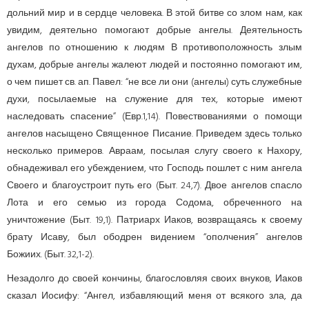
дольний мир и в сердце человека. В этой битве со злом нам, как
увидим, деятельно помо­гают добрые ангелы. Деятельность
ангелов по отноше­нию к людям В противоположность злым
духам, добрые ангелы жалеют людей и постоянно помогают им,
о чем пишет св. ап. Павел: “не все ли они (ангелы) суть служебные
духи, посылаемые на служение для тех, которые имеют
наследовать спасение” (Евр.1,14). Повествованиями о помощи
ангелов насыщено Священное Писание. Приведем здесь только
несколько примеров. Авраам, посылая слугу своего к Нахору,
обнадеживал его убеждением, что Господь пошлет с ним ангела
Своего и благоустроит путь его (Быт. 24,7). Двое ангелов спасло
Лота и его семью из города Содома, обреченного на
уничтожение (Быт. 19,1). Патриарх Иаков, возвращаясь к своему
брату Исаву, был ободрен видением “ополчения” ангелов
Божиих. (Быт. 32,1-2).
Незадолго до своей кончины, благословляя своих внуков, Иаков
сказал Иосифу: “Ангел, избавляющий меня от всякого зла, да