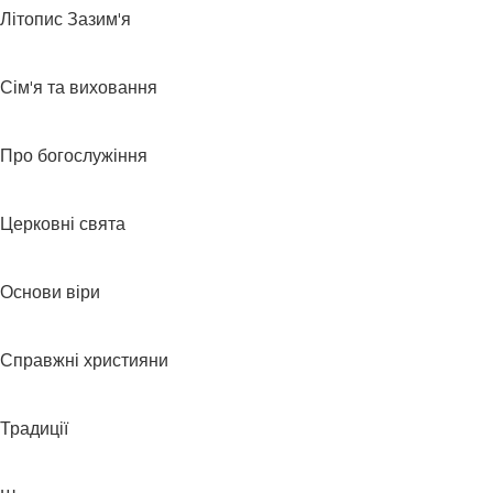
Літопис Зазим'я
Сім'я та виховання
Про богослужіння
Церковні свята
Основи віри
Справжні християни
Традиції