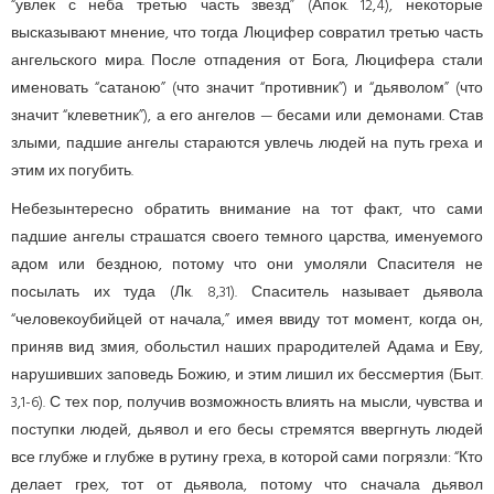
“увлек с неба третью часть звезд” (Апок. 12,4), некоторые
высказывают мнение, что тогда Люцифер совратил третью часть
ангельского мира. После отпадения от Бога, Люцифера стали
именовать “сатаною” (что значит “противник”) и “дьяволом” (что
значит “клеветник”), а его ангелов — бесами или демонами. Став
злыми, падшие ангелы стараются увлечь людей на путь греха и
этим их погубить.
Небезынтересно обратить внимание на тот факт, что сами
падшие ангелы страшатся своего темного царства, именуемого
адом или бездною, потому что они умоляли Спасителя не
посылать их туда (Лк. 8,31). Спаситель называет дьявола
“человекоубийцей от начала,” имея ввиду тот момент, когда он,
приняв вид змия, обольстил наших прародителей Адама и Еву,
нарушивших заповедь Божию, и этим лишил их бессмертия (Быт.
3,1-6). С тех пор, получив возможность влиять на мысли, чувства и
поступки людей, дьявол и его бесы стремятся ввергнуть людей
все глубже и глубже в рутину греха, в которой сами погрязли: “Кто
делает грех, тот от дьявола, потому что сначала дьявол