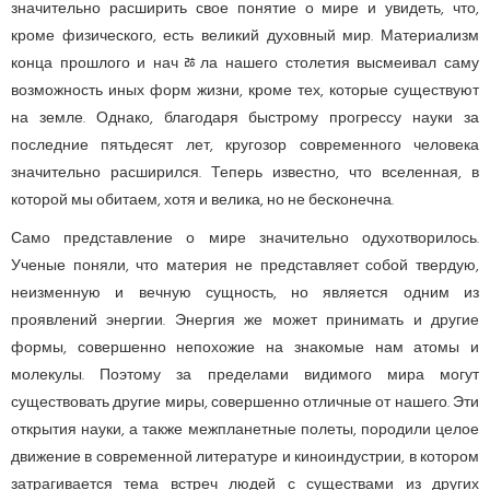
значительно расши­рить свое понятие о мире и увидеть, что,
кроме физического, есть великий духовный мир. Материализм
конца прошлого и начﾰла нашего столетия высмеивал саму
возможность иных форм жизни, кроме тех, которые существуют
на земле. Однако, благодаря быстрому прогрессу науки за
последние пятьдесят лет, кругозор современного человека
значительно расширился. Теперь известно, что вселенная, в
которой мы обитаем, хотя и велика, но не бесконечна.
Само представле­ние о мире значительно одухотворилось.
Ученые поняли, что материя не представляет собой твердую,
неизменную и вечную сущность, но является одним из
проявлений энергии. Энергия же может принимать и другие
формы, совершенно непохожие на знакомые нам атомы и
молекулы. Поэтому за пределами видимого мира могут
существовать другие миры, совершенно отличные от нашего. Эти
открытия науки, а также межпланетные полеты, породили целое
движение в современной литературе и киноиндустрии, в котором
затрагивается тема встреч людей с существами из других