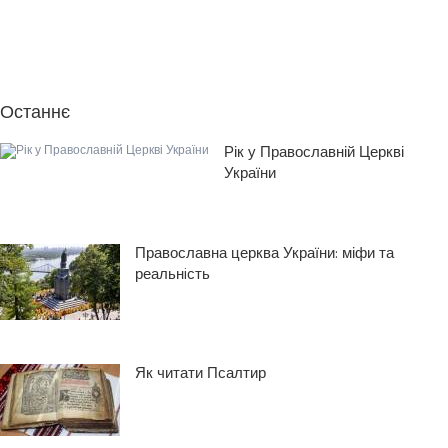
Останнє
Рік у Православній Церкві
України
Православна церква України: міфи та
реальнiсть
Як читати Псалтир