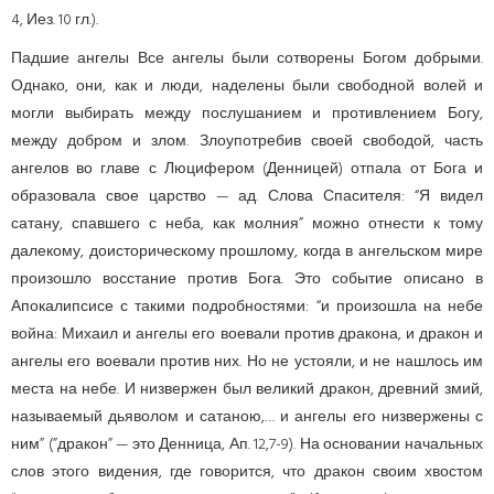
4, Иез. 10 гл.).
Падшие ангелы Все ангелы были сотворены Богом добрыми.
Однако, они, как и люди, наделены были свободной волей и
могли выбирать между послушанием и противлением Богу,
между добром и злом. Злоупотребив своей свободой, часть
ангелов во главе с Люцифером (Денницей) отпала от Бога и
образовала свое царство — ад. Слова Спасителя: “Я видел
сатану, спавшего с неба, как молния” можно отнести к тому
далекому, доисторическому прошлому, когда в ангельском мире
произошло восстание против Бога. Это событие описано в
Апокалипсисе с такими подробностями: “и произошла на небе
война: Михаил и ангелы его воевали против дракона, и дракон и
ангелы его воевали против них. Но не устояли, и не нашлось им
места на небе. И низвержен был великий дракон, древний змий,
называемый дьяволом и сатаною,… и ангелы его низвержены с
ним” (”дракон” — это Денница, Ап. 12,7-9). На основании начальных
слов этого видения, где говорится, что дракон своим хвостом