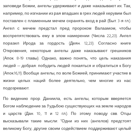
заповеди Божии, ангелы удерживают и даже наказывают их. Так,
например, по изгнании из рая впадших в грех людей херувим был
поставлен с пламенным мечем охранять вход в рай (Быт. 3-я гл.).
Ангел с мечем предстал пред пророком Валаамом, чтобы
воспрепятствовать ему в злом намерении (Числа 22,23). Ангел
поразил Ирода за гордость (Деян. 12,23). Согласно книге
Откровения, некоторые ангелы даже наказывают грешников
(Апок. 8-19 главы). Однако, важно понять, что цель наказания
людей — добрая: побудить людей покаять­ся и обратиться к Богу
(Апок.16,11). Вообще ангелы, по воле Божией, принимают участие в
жизни целых наций более деятельно, чем многие из нас
подозревают.
По видению прор. Даниила, есть ангелы, которым вверяется
Богом наблюдение за ﾁудьбою существующих на земле народов
и царств (Дан. 10, 11 и 12 гл.). По этому поводу свв. Отцы
высказывали такие мысли: “Одни из них (ангелов) предстоят
великому Богу, другие своим содействием поддерживают целый