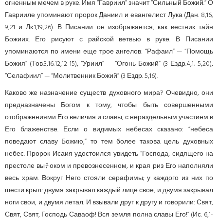
огненным мечем в руке. Имя “Гавриил” значит “Сильный Божий.” О
Гаврииле упоминают пророк Даниил и евангелист Лука (Дан. 8,16,
9,21 и Лк.1,19,26). В Писании он изображается, как вестник тайн
Божиих. Его рисуют с райской ветвью в руке. В Писании
упоминаются по имени еще трое ангелов: “Рафаил” — “Помощь
Божия” (Тов.3,16;12,12-15), “Уриил” — “Огонь Божий” (3 Ездр.4,1; 5,20),
“Селафиил” — “Молитве­нник Божий” (3 Ездр. 5,16).
Каково же назначение существ духовного мира? Очевидно, они
предназначены Богом к тому, чтобы быть совершенными
отображениями Его величия и славы, с нераздельным участием в
Его блаженстве. Если о видимых небесах сказано: “небеса
поведают славу Божию,” то тем более такова цель духовных
небес. Пророк Исаия удостоился увидеть “Господа, сидящего на
престоле выﾁоком и превознесенном, и края риз Его наполняли
весь храм. Вокруг Него стояли серафимы; у каждого из них по
шести крыл: двумя закрывал каждый лице свое, и двумя закрывал
ноги свои, и двумя летал. И взывали друг к другу и говорили: Свят,
Свят, Свят, Господь Саваоф! Вся земля полна славы Его!” (Ис. 6,1-