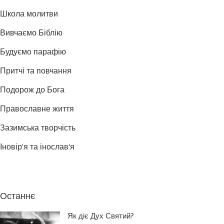
Школа молитви
Вивчаємо Біблію
Будуємо парафію
Притчі та повчання
Подорож до Бога
Православне життя
Зазимська творчість
Іновір'я та інослав'я
Останнє
Як діє Дух Святий?