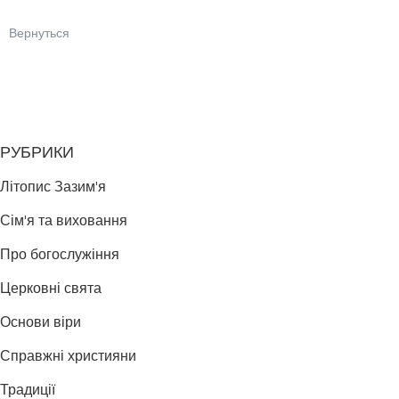
Вернуться
РУБРИКИ
Літопис Зазим'я
Сім'я та виховання
Про богослужіння
Церковні свята
Основи віри
Справжні християни
Традиції