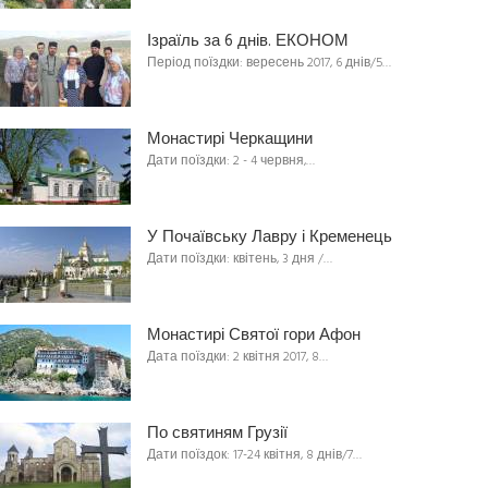
Ізраїль за 6 днів. ЕКОНОМ
Період поїздки: вересень 2017, 6 днів/5…
Монастирі Черкащини
Дати поїздки: 2 - 4 червня,…
У Почаївську Лавру і Кременець
Дати поїздки: квітень, 3 дня /…
Монастирі Святої гори Афон
Дата поїздки: 2 квітня 2017, 8…
По святиням Грузії
Дати поїздок: 17-24 квітня, 8 днів/7…