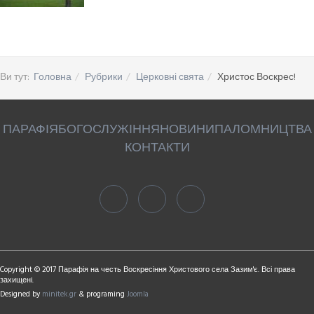
Ви тут:
Головна
Рубрики
Церковні свята
Христос Воскрес!
ПАРАФІЯ
БОГОСЛУЖІННЯ
НОВИНИ
ПАЛОМНИЦТВА
КОНТАКТИ
Copyright © 2017 Парафія на честь Воскресіння Христового села Зазим'є. Всі права
захищені.
Designed by
minitek.gr
& programing
Joomla