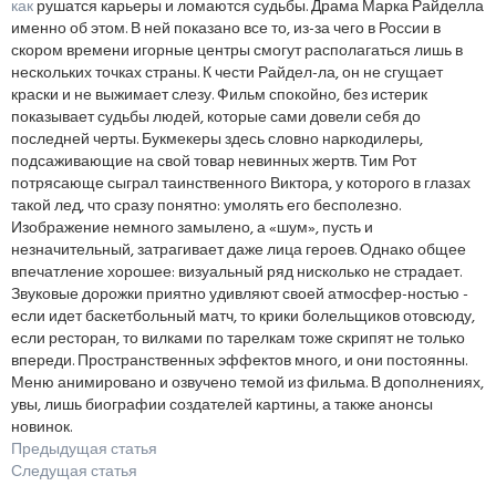
как
рушатся карьеры и ломаются судьбы. Драма Марка Райделла
именно об этом. В ней показано все то, из-за чего в России в
скором времени игорные центры смогут располагаться лишь в
нескольких точках страны. К чести Райдел-ла, он не сгущает
краски и не выжимает слезу. Фильм спокойно, без истерик
показывает судьбы людей, которые сами довели себя до
последней черты. Букмекеры здесь словно наркодилеры,
подсаживающие на свой товар невинных жертв. Тим Рот
потрясающе сыграл таинственного Виктора, у которого в глазах
такой лед, что сразу понятно: умолять его бесполезно.
Изображение немного замылено, а «шум», пусть и
незначительный, затрагивает даже лица героев. Однако общее
впечатление хорошее: визуальный ряд нисколько не страдает.
Звуковые дорожки приятно удивляют своей атмосфер-ностью -
если идет баскетбольный матч, то крики болельщиков отовсюду,
если ресторан, то вилками по тарелкам тоже скрипят не только
впереди. Пространственных эффектов много, и они постоянны.
Меню анимировано и озвучено темой из фильма. В дополнениях,
увы, лишь биографии создателей картины, а также анонсы
новинок.
Предыдущая статья
Следущая статья