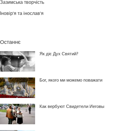
Зазимська творчість
Іновір'я та інослав'я
Останнє
Як діє Дух Святий?
Бог, якого ми можемо поважати
Как вербуют Свидетели Иеговы