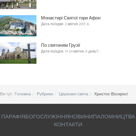
Монастирі Святої гори Афон
Дата поїздки: 2 квітня 2017, 8…
По святиням Грузії
Дати поїздок: 17-24 квітня, 8 днів/7…
Ви тут:
Головна
Рубрики
Церковні свята
Христос Воскрес!
ПАРАФІЯ
БОГОСЛУЖІННЯ
НОВИНИ
ПАЛОМНИЦТВА
КОНТАКТИ