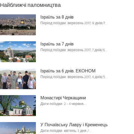
Найближчі паломництва
Ізраїль за 8 днів
Період поїздки: вересень 2017, 8 днів/7…
Ізраїль за 7 днів
Період поїздки: вересень 2017, 7 днів/6…
Ізраїль за 6 днів. ЕКОНОМ
Період поїздки: вересень 2017, 6 днів/5…
Монастирі Черкащини
Дати поїздки: 2 - 4 червня,…
У Почаївську Лавру і Кременець
Дати поїздки: квітень, 3 дня /…