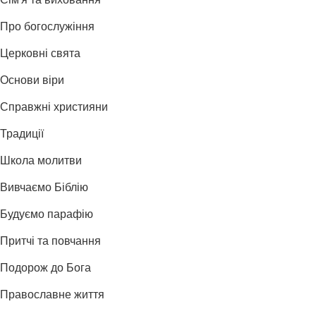
Сім'я та виховання
Про богослужіння
Церковні свята
Основи віри
Справжні християни
Традиції
Школа молитви
Вивчаємо Біблію
Будуємо парафію
Притчі та повчання
Подорож до Бога
Православне життя