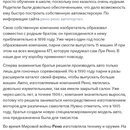
просто обучение в школе, поскольку оно казалось очень нудным.
Родители были довольно обеспеченными, что дало возможность
ему быстро построить собственную автомастерскую. По
информации сайта
рено рено автопортал
.
Свою собственную компанию изобретатель образовал
совместно с родным братом, он присоединился к нему
приблизительно в 1898 году. Уже через один год после
образования компании, парни смогли выпустить 15 машин. И при
этом на всех внедрена КП, которую придумал сам Луи Рено. В
наши дни эту коробку применяют повсюду.
Сперва знаменитые братья решили производить авто только
лишь для гоночных соревнований. Но в 1990 году парни в разы
расширили каталог своей фирмы, чтобы выпускать больше
машин.
Авто
, изготовляемые компанией Рено, являлись
довольно изумительными, так как имели закрытый салон. Уже
через шесть лет, а точнее 1906 г., компания значительно выросла,
потому что решила заниматься непосредственно изготовлением
моторов для различных самолетов. Нужно отметить, что в 1905
году, братья создали новую специализированную модель авто,
она предназначена была для таксистов.
Во время Мировой войны
Рено
изготовляла технику и оружие. На