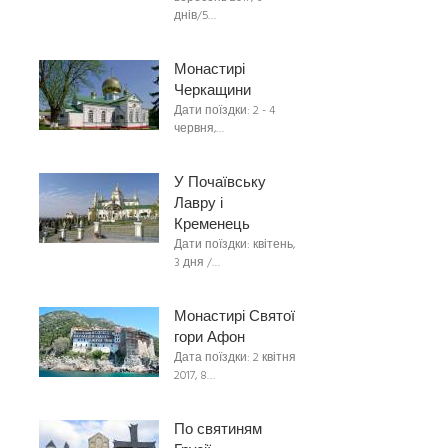
днів/5…
Монастирі
Черкащини
Дати поїздки: 2 - 4
червня,…
У Почаївську
Лавру і
Кременець
Дати поїздки: квітень,
3 дня /…
Монастирі Святої
гори Афон
Дата поїздки: 2 квітня
2017, 8…
По святиням