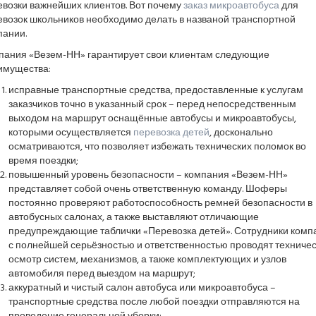
евозки важнейших клиентов. Вот почему
заказ микроавтобуса
для
евозок школьников необходимо делать в названой транспортной
пании.
пания «Везем-НН» гарантирует свои клиентам следующие
имущества:
исправные транспортные средства, предоставленные к услугам
заказчиков точно в указанный срок – перед непосредственным
выходом на маршрут оснащённые автобусы и микроавтобусы,
которыми осуществляется
перевозка детей
, досконально
осматриваются, что позволяет избежать технических поломок во
время поездки;
повышенный уровень безопасности – компания «Везем-НН»
представляет собой очень ответственную команду. Шоферы
постоянно проверяют работоспособность ремней безопасности в
автобусных салонах, а также выставляют отличающие
предупреждающие таблички «Перевозка детей». Сотрудники комп
с полнейшей серьёзностью и ответственностью проводят техниче
осмотр систем, механизмов, а также комплектующих и узлов
автомобиля перед выездом на маршрут;
аккуратный и чистый салон автобуса или микроавтобуса –
транспортные средства после любой поездки отправляются на