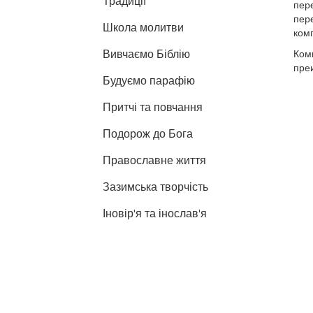
Традиції
пер
пер
Школа молитви
ком
Вивчаємо Біблію
Ком
пре
Будуємо парафію
Притчі та повчання
Подорож до Бога
Православне життя
Зазимська творчість
Іновір'я та інослав'я