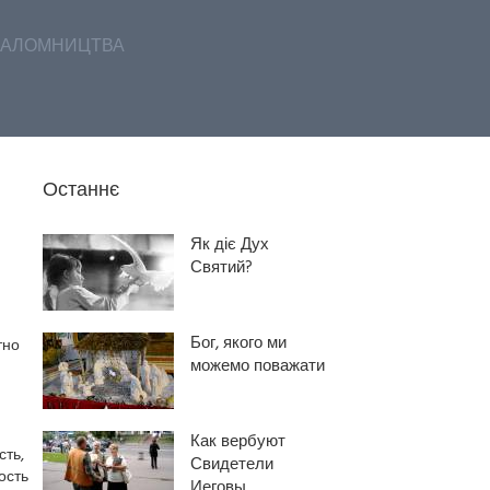
АЛОМНИЦТВА
Останнє
Як діє Дух
Святий?
Бог, якого ми
тно
можемо поважати
Как вербуют
ть,
Свидетели
ость
Иеговы