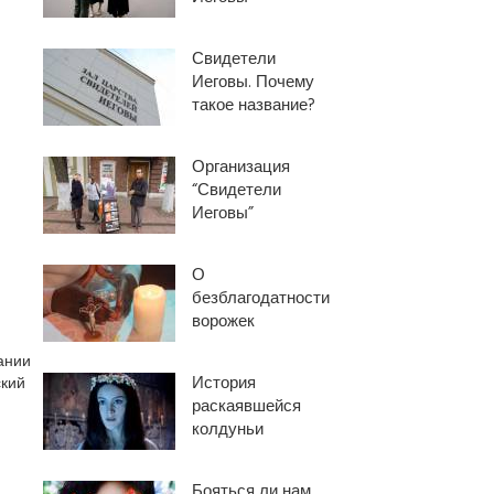
Свидетели
Иеговы. Почему
такое название?
Организация
“Свидетели
Иеговы”
О
безблагодатности
ворожек
ании
История
ский
раскаявшейся
колдуньи
Бояться ли нам