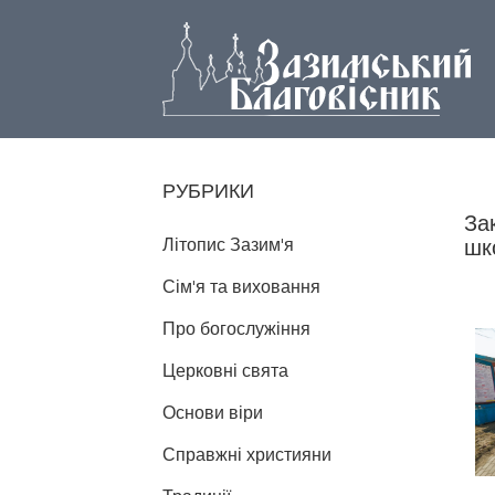
РУБРИКИ
За
Літопис Зазим'я
шк
Сім'я та виховання
Про богослужіння
Церковні свята
Основи віри
Справжні християни