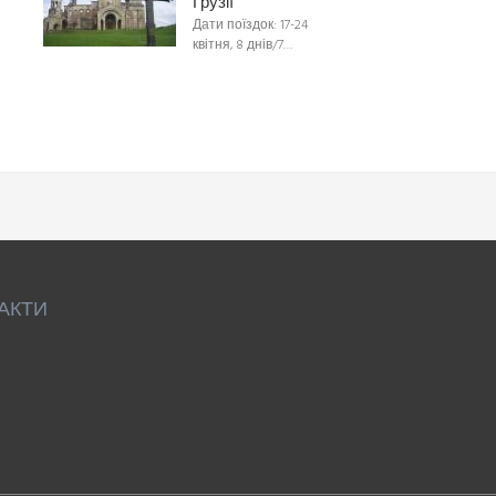
Грузії
Дати поїздок: 17-24
квітня, 8 днів/7…
АКТИ