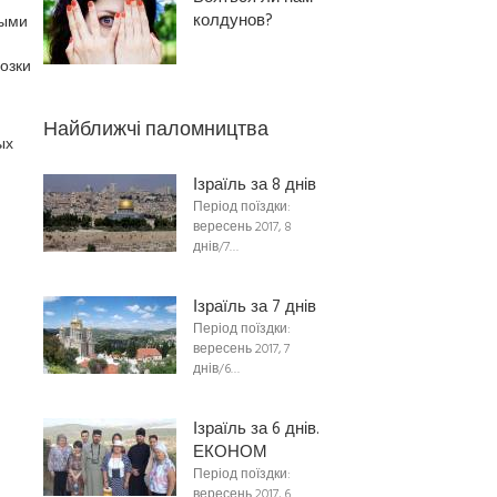
колдунов?
ными
озки
Найближчі паломництва
ых
Ізраїль за 8 днів
Період поїздки:
вересень 2017, 8
днів/7…
Ізраїль за 7 днів
Період поїздки:
вересень 2017, 7
днів/6…
Ізраїль за 6 днів.
ЕКОНОМ
Період поїздки:
вересень 2017, 6