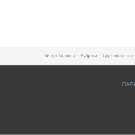
Ви тут:
Головна
Рубрики
Церковні свята
ПАР