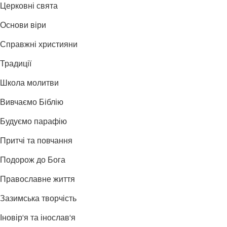
Церковні свята
Основи віри
Справжні християни
Традиції
Школа молитви
Вивчаємо Біблію
Будуємо парафію
Притчі та повчання
Подорож до Бога
Православне життя
Зазимська творчість
Іновір'я та інослав'я