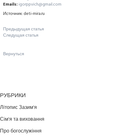
Emails:
igorppvich@gmail.com
Источник: deti-mira.ru
Предыдущая статья
Следущая статья
Вернуться
РУБРИКИ
Літопис Зазим'я
Сім'я та виховання
Про богослужіння