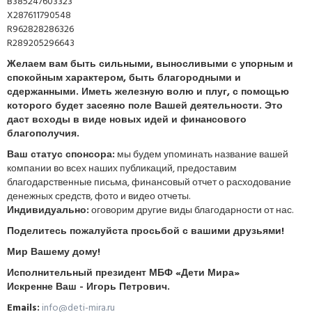
B385247603323
X287611790548
R962828286326
R289205296643
Желаем вам быть сильными, выносливыми с упорным и
спокойным характером, быть благородными и
сдержанными. Иметь железную волю и плуг, с помощью
которого будет засеяно поле Вашей деятельности. Это
даст всходы в виде новых идей и финансового
благополучия.
Ваш статус спонсора:
мы будем упоминать название вашей
компании во всех наших публикаций, предоставим
благодарственные письма, финансовый отчет о расходование
денежных средств, фото и видео отчеты.
Индивидуально:
оговорим другие виды благодарности от нас.
Поделитесь пожалуйста просьбой с вашими друзьями!
Мир Вашему дому!
Исполнительный президент МБФ «Дети Мира»
Искренне Ваш - Игорь Петрович.
Emails:
info@deti-mira.ru