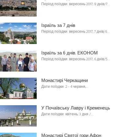
Період поїздки: вересень 2017, 8 днів/7…
Ізраїль за 7 днів
Період поїздки: вересень 2017, 7 днів/6…
Ізраїль за 6 днів. ЕКОНОМ
Період поїздки: вересень 2017, 6 днів/5…
Монастирі Черкащини
Дати поїздки: 2 - 4 червня,…
У Почаївську Лавру і Кременець
Дати поїздки: квітень, 3 дня /…
Монастирі Святої гори Афон