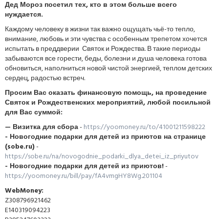
Дед Мороз посетил тех, кто в этом больше всего
нуждается.
Каждому человеку в жизни так важно ощущать чьё-то тепло,
внимание, любовь и эти чувства с особенным трепетом хочется
испытать в преддверии Святок и Рождества. В такие периоды
забываются все горести, беды, болезни и душа человека готова
обновиться, наполниться новой чистой энергией, теплом детских
сердец, радостью встреч.
Просим Вас оказать финансовую помощь, на проведение
Святок и Рождественских мероприятий, любой посильной
для Вас суммой:
— Визитка для сбора
-
https://yoomoney.ru/to/41001211598222
- Новогодние подарки для детей из приютов на странице
(sobe.ru)
-
https://sobe.ru/na/novogodnie_podarki_dlya_detei_iz_priyutov
- Новогодние подарки для детей из приютов!
-
https://yoomoney.ru/bill/pay/fA4vmgHY8Wg.201104
WebMoney:
Z308796921462
E140319094223