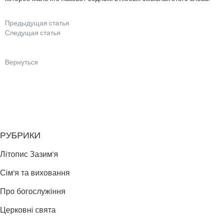
Предыдущая статья
Следущая статья
Вернуться
РУБРИКИ
Літопис Зазим'я
Сім'я та виховання
Про богослужіння
Церковні свята