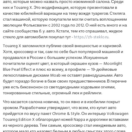
авто, которые можно назвать просто изюминкой салона. Среди
них и Touareg X. Это модификация, которую презентовали в
качестве юбилейной вариации на тему вождя туарегов. Стиляга
стал машиной, которую покупатели могли считать воплощением
эволюции Фольксваген с 2002 года по 2012. О ней есть много и на
сайте сообщества б. у. авто. Кстати, тем кто спрашивал, жидкое
стекло для автомобиля покупал тут -
https://zh-steklo.ru
.
Touareg X запомнился публике своей внешностью и харизмой.
Хотя, кроссовер и так, сам по себе был популярной машиной и
продавался в России с большим успехом. Искушенные
почитатели оценят цвет, в который окрашен кузов — Moonlight
Blue Pearl Effect и плюс ко всему, в профиле — 19-дюймовые
легкосплавные дисками Moab не оставят равнодушными. Авто
будет гораздо богаче в базе своих предшественников. В перечне
уже есть биксенонон со светодиодными ходовыми огнями,
тонированные стильные, огромный люк и рейлинги.
Что касается салона новичка, то он явно и в изобилии покрыт
хромом. Разработчики утверждают, что всем, кто купит авто
прийдется по вкусу пакет Chrome & Style. Он интерьер Volkswagen
Touareg Edition X облагородил кожей Nappa и дорогими вставками
из черного дерева. Тем самым, крососвер стал имиджевым авто,
которое мало кто назовет бедным в любых смыслах этого слова.