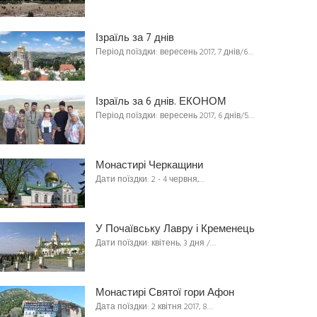
Ізраїль за 7 днів
Період поїздки: вересень 2017, 7 днів/6…
Ізраїль за 6 днів. ЕКОНОМ
Період поїздки: вересень 2017, 6 днів/5…
Монастирі Черкащини
Дати поїздки: 2 - 4 червня,…
У Почаївську Лавру і Кременець
Дати поїздки: квітень, 3 дня /…
Монастирі Святої гори Афон
Дата поїздки: 2 квітня 2017, 8…