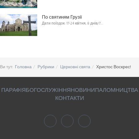
По святиням Грузії
Дати поїздок: 17-24 квітня, 8 днів/7…
Ви тут:
Головна
Рубрики
Церковні свята
Христос Воскрес!
ПАРАФІЯ
БОГОСЛУЖІННЯ
НОВИНИ
ПАЛОМНИЦТВА
КОНТАКТИ