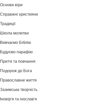
Основи віри
Справжні християни
Традиції
Школа молитви
Вивчаємо Біблію
Будуємо парафію
Притчі та повчання
Подорож до Бога
Православне життя
Зазимська творчість
Іновір'я та інослав'я