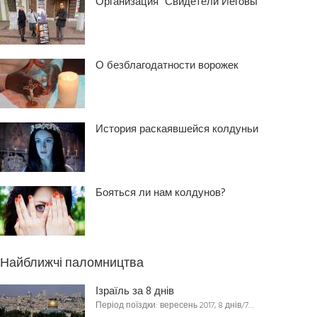
Организация “Свидетели Иеговы”
О безблагодатности ворожек
История раскаявшейся колдуньи
Бояться ли нам колдунов?
Найближчі паломництва
Ізраїль за 8 днів
Період поїздки: вересень 2017, 8 днів/7…