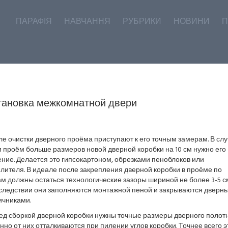
ПАРАФІЯ
НАВЧАННЯ
РУБРИКИ
НОВИНИ
П
тановка межкомнатной двери
е очистки дверного проёма приступают к его точным замерам. В слу
 проём больше размеров новой дверной коробки на 10 см нужно его
ние. Делается это гипсокартоном, обрезками пеноблоков или
лителя. В идеале после закрепления дверной коробки в проёме по
м должны остаться технологические зазоры шириной не более 3-5 с
следствии они заполняются монтажной пеной и закрываются дверн
ичниками.
ед сборкой дверной коробки нужны точные размеры дверного полотн
но от них отталкиваются при пилении углов коробки. Точнее всего э