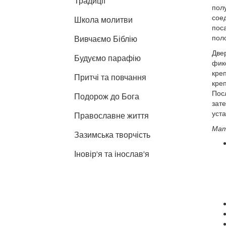
Традиції
полу
сое
Школа молитви
поса
поло
Вивчаємо Біблію
Две
Будуємо парафію
фик
креп
Притчі та повчання
кре
Посл
Подорож до Бога
зат
уста
Православне життя
Мат
Зазимська творчість
Іновір'я та інослав'я