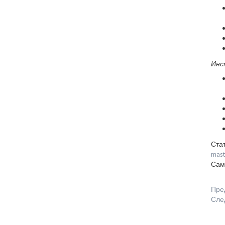
Инс
Ста
mast
Сам
Пре
Сле