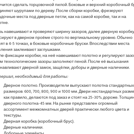
чится сделать торцовочной пилой. Боковые и верхний коробочный б
диняют шурупами по дереву. После сборки коробки, фрезеруют
дочные места под дверные петли, как на самой коробке, так и на
тне.
рь навешивают и проверяют ширину зазоров, далее дверную коробк
сируют в дверном проёме строго по вертикальному уровню. Обычно
ят в 4-5 точках, в боковые коробочные бруски. Впоследствии места
пления заклеивают заглушками.
е фиксации коробки, на неё навешивают полотно и регулируют зазо
ем технологические зазоры заполняют пеной. После её высыхания
навливают дверной замок, защёлки, доборы и дверные наличники.
ериал, необходимый для работы:
Дверное полотно. Производители выпускают полотна стандартных
размеров: 600, 700, 800, 900 и 1000 мм. Двери нестандартных разме
как правило, делаются под заказ и стоят на 25-30% дороже. Толщи
дверного полотна-45 мм. На рынке представлен огромный
ассортимент межкомнатных дверей практически любого цвета и
текстуры.
Дверная коробка (коробочный брус).
Дверные наличники.
Доборные элемёнты.