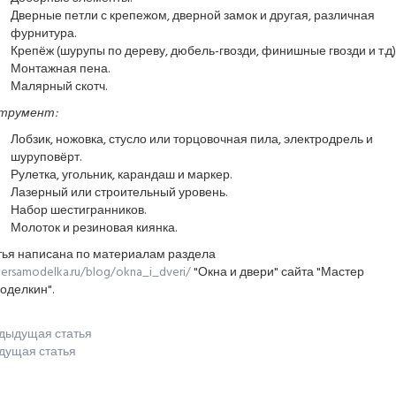
Дверные петли с крепежом, дверной замок и другая, различная
фурнитура.
Крепёж (шурупы по дереву, дюбель-гвозди, финишные гвозди и т.д)
Монтажная пена.
Малярный скотч.
трумент:
Лобзик, ножовка, стусло или торцовочная пила, электродрель и
шуруповёрт.
Рулетка, угольник, карандаш и маркер.
Лазерный или строительный уровень.
Набор шестигранников.
Молоток и резиновая киянка.
тья написана по материалам раздела
ersamodelka.ru/blog/okna_i_dveri/
"Окна и двери" сайта "Мастер
оделкин".
дыдущая статья
дущая статья