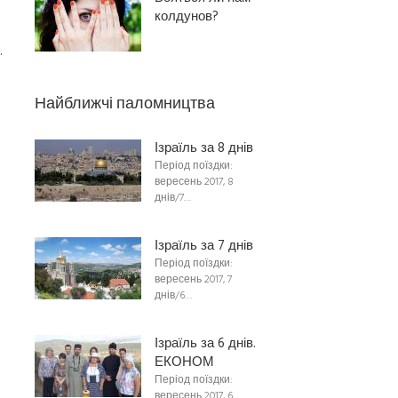
колдунов?
.
Найближчі паломництва
Ізраїль за 8 днів
Період поїздки:
вересень 2017, 8
днів/7…
Ізраїль за 7 днів
Період поїздки:
вересень 2017, 7
днів/6…
Ізраїль за 6 днів.
ЕКОНОМ
Період поїздки:
вересень 2017, 6