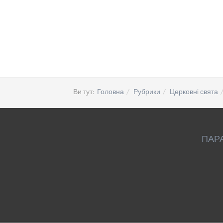
Ви тут:
Головна
Рубрики
Церковні свята
ПАР