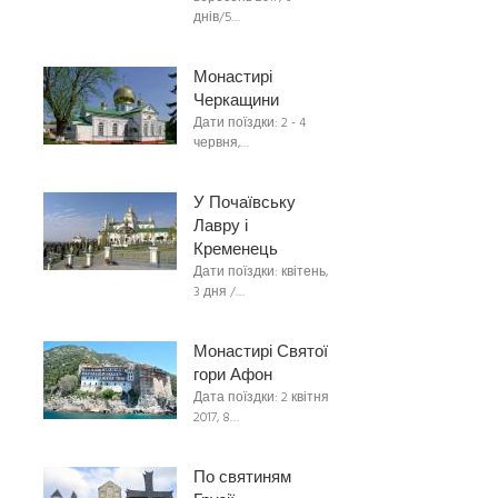
днів/5…
Монастирі
Черкащини
Дати поїздки: 2 - 4
червня,…
У Почаївську
Лавру і
Кременець
Дати поїздки: квітень,
3 дня /…
Монастирі Святої
гори Афон
Дата поїздки: 2 квітня
2017, 8…
По святиням