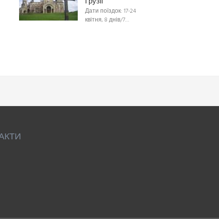
Грузії
Дати поїздок: 17-24
квітня, 8 днів/7…
АКТИ