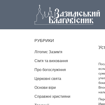
РУБРИКИ
Ус
Літопис Зазим'я
Сім'я та виховання
Посл
если
Про богослужіння
суже
утеп
Церковні свята
бока
Основи віри
Впо
нал
Справжні християни
Пер
Имен