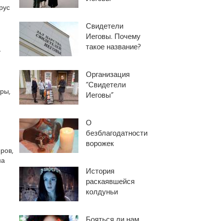
рус
Свидетели
Иеговы. Почему
такое название?
у
Организация
“Свидетели
ры,
Иеговы”
О
безблагодатности
ворожек
ров,
на
История
раскаявшейся
колдуньи
Бояться ли нам