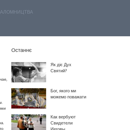
АЛОМНИЦТВА
Останнє
Як діє Дух
Святий?
чае,
Бог, якого ми
можемо поважати
м.
ыми
Как вербуют
а.
Свидетели
то
Иеговы