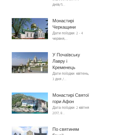
днів/5…
Монастирі
Черкащини
Дати поїздки: 2 - 4
червня,…
У Почаївську
Лавру і
Кременець
Дати поїздки: квітень,
3 дня /…
Монастирі Святої
гори Афон
Дата поїздки: 2 квітня
2017, 8…
По святиням