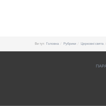
Ви тут:
Головна
Рубрики
Церковні свята
ПАР