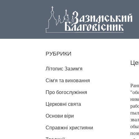
РУБРИКИ
Це
Літопис Зазим'я
Сім'я та виховання
Ран
Про богослужіння
"об
нико
Церковні свята
раб
пыл
Основи віри
звал
обы
Справжні християни
поз