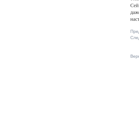
Сей
даже
нас
Пре
Сле
Вер