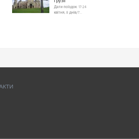
Грузії
Дати поїздок: 17-24
квітня, 8 днів/7…
АКТИ