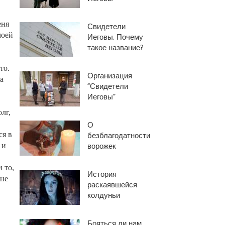
еня
Свидетели
моей
Иеговы. Почему
такое название?
то.
Организация
а
“Свидетели
Иеговы”
лг,
О
ся в
безблагодатности
ворожек
 и
 то,
История
Мне
раскаявшейся
колдуньи
,
Бояться ли нам