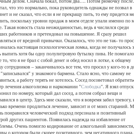
чным делом. Сначала бокал, потом два…. Потом рюмочку после.
тал, что это нормально, пока руководитель однажды не позвал в
нет и не сказал, что если я не прекращу пить, то ему придется м
лить, поскольку уровни продаж в моем отделе упали именно по 
е. Такая новость стала неожиданностью, ведь я числился среди
ших работников и претендовал на повышение. Я сразу решил
вляться от вредной привычки. Оказалось, что это не так- то прос
иналась настоящая психологическая ломка, когда не получалось з
ь выпить хотя бы одну полулитровую бутылку пива. Не помогало
 то, что я не брал с собой денег и обед носил в лотке, к общему
у сотрудников – заканчивалось все тем, что просил у кого-то в до
 "записывался" у знакомого бармена. Стало ясно, что самому не
виться, а работу терять не хотелось. Сосед посоветовал обратить
тр лечения алкоголизма и наркомании "
Слободка
". Я взял отпуск
вонил по номеру, который дал сосед, а потом собрал вещи и
авился в центр. Здесь мне сказали, что я вовремя забил тревогу, и
лько времени продлиться лечение, зависит и от моих стараний. 
нь понравился человеческий подход персонала и позитивный
трой других пациентов. Появилась надежда на избавление от
блемы. Очень помогло кодирование от алкогольной зависимости
ывы о котором были скорее позитивного, чем негативного плана.