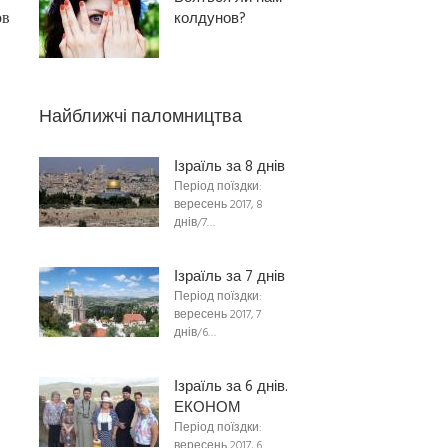
колдунов?
ов
Найближчі паломництва
Ізраїль за 8 днів
Період поїздки:
вересень 2017, 8
днів/7…
Ізраїль за 7 днів
Період поїздки:
вересень 2017, 7
днів/6…
Ізраїль за 6 днів.
ЕКОНОМ
Період поїздки:
вересень 2017, 6