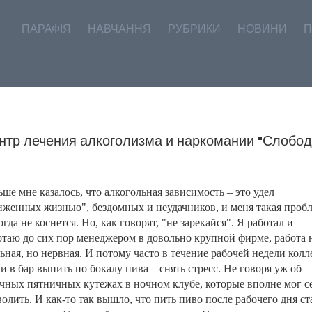
ПАРАФІЯ
НАВЧАННЯ
РУБРИКИ
НОВИНИ
П
нтр лечения алкоголизма и наркомании "Слобод
ьше мне казалось, что алкогольная зависимость – это удел
иженных жизнью", бездомных и неудачников, и меня такая проб
гда не коснется. Но, как говорят, "не зарекайся". Я работал и
отаю до сих пор менеджером в довольно крупной фирме, работа 
ьная, но нервная. И потому часто в течение рабочей недели колл
и в бар выпить по бокалу пива – снять стресс. Не говоря уж об
чных пятничных кутежах в ночном клубе, которые вполне мог с
волить. И как-то так вышло, что пить пиво после рабочего дня ст