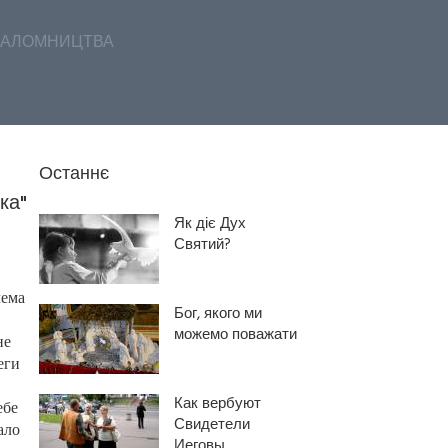
АЛОМНИЦТВА
Останнє
ка"
Як діє Дух
Святий?
лема
Бог, якого ми
можемо поважати
не
еги
Как вербуют
ебе
Свидетели
ало
Иеговы