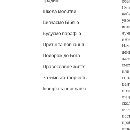
Традиції
обы
Счи
Школа молитви
каби
уво
Вивчаємо Біблію
вин
Будуємо парафію
луч
изба
Притчі та повчання
Нач
ден
Подорож до Бога
даже
смех
Православне життя
или
Зазимська творчість
спра
цен
Іновір'я та інослав'я
поз
отпр
ско
оче
нас
про
отз