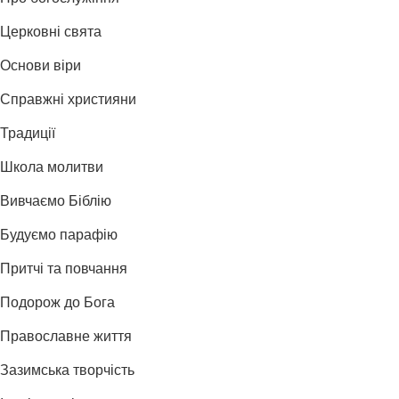
Церковні свята
Основи віри
Справжні християни
Традиції
Школа молитви
Вивчаємо Біблію
Будуємо парафію
Притчі та повчання
Подорож до Бога
Православне життя
Зазимська творчість