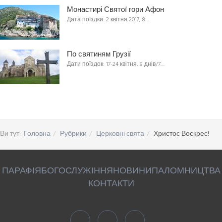
Монастирі Святої гори Афон
Дата поїздки: 2 квітня 2017, 8…
По святиням Грузії
Дати поїздок: 17-24 квітня, 8 днів/7…
Ви тут:
Головна
Рубрики
Церковні свята
Христос Воскрес!
ПАРАФІЯ
БОГОСЛУЖІННЯ
НОВИНИ
ПАЛОМНИЦТВА
КОНТАКТИ