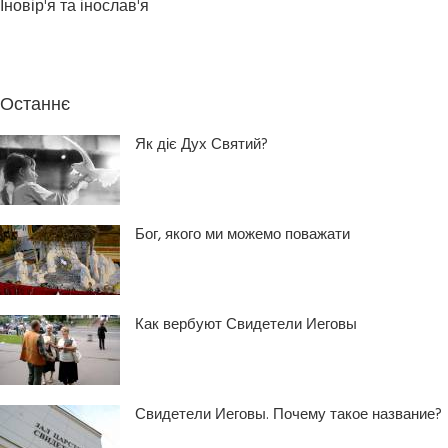
Іновір'я та інослав'я
Останнє
Як діє Дух Святий?
Бог, якого ми можемо поважати
Как вербуют Свидетели Иеговы
Свидетели Иеговы. Почему такое название?