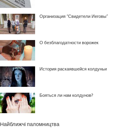
Организация “Свидетели Иеговы”
О безблагодатности ворожек
История раскаявшейся колдуньи
Бояться ли нам колдунов?
Найближчі паломництва