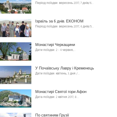
Період поїздки: вересень 2017, 7 днів/6…
Ізраїль за 6 днів. ЕКОНОМ
Період поїздки: вересень 2017, 6 днів/5…
Монастирі Черкащини
Дати поїздки: 2 - 4 червня,…
У Почаївську Лавру і Кременець
Дати поїздки: квітень, 3 дня /…
Монастирі Святої гори Афон
Дата поїздки: 2 квітня 2017, 8…
По святиням Грузії