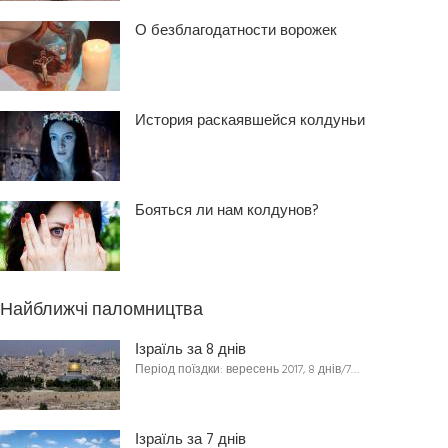
О безблагодатности ворожек
История раскаявшейся колдуньи
Бояться ли нам колдунов?
Найближчі паломництва
Ізраїль за 8 днів
Період поїздки: вересень 2017, 8 днів/7…
Ізраїль за 7 днів