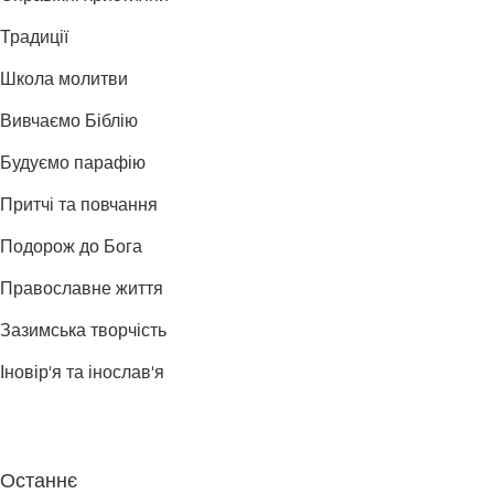
Традиції
Школа молитви
Вивчаємо Біблію
Будуємо парафію
Притчі та повчання
Подорож до Бога
Православне життя
Зазимська творчість
Іновір'я та інослав'я
Останнє