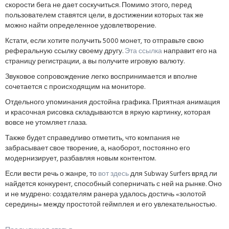
скорости бега не дает соскучиться. Помимо этого, перед
пользователем ставятся цели, в достижении которых так же
можно найти определенное удовлетворение.
Кстати, если хотите получить 5000 монет, то отправьте свою
реферальную ссылку своему другу.
Эта ссылка
направит его на
страницу регистрации, а вы получите игровую валюту.
Звуковое сопровождение легко воспринимается и вполне
сочетается с происходящим на мониторе.
Отдельного упоминания достойна графика. Приятная анимация
и красочная рисовка складываются в яркую картинку, которая
вовсе не утомляет глаза.
Также будет справедливо отметить, что компания не
забрасывает свое творение, а, наоборот, постоянно его
модернизирует, разбавляя новым контентом.
Если вести речь о жанре, то
вот здесь
для Subway Surfers вряд ли
найдется конкурент, способный соперничать с ней на рынке. Оно
и не мудрено: создателям ранера удалось достичь «золотой
середины» между простотой геймплея и его увлекательностью.