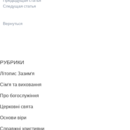
Предыдущая статья
Следущая статья
Вернуться
РУБРИКИ
Літопис Зазим'я
Сім'я та виховання
Про богослужіння
Церковні свята
Основи віри
Справжні християни