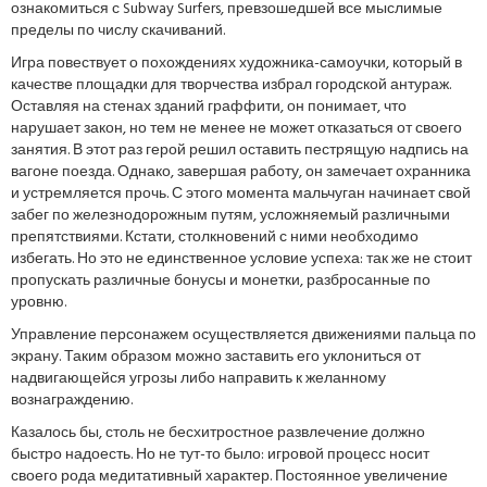
ознакомиться с Subway Surfers, превзошедшей все мыслимые
пределы по числу скачиваний.
Игра повествует о похождениях художника-самоучки, который в
качестве площадки для творчества избрал городской антураж.
Оставляя на стенах зданий граффити, он понимает, что
нарушает закон, но тем не менее не может отказаться от своего
занятия. В этот раз герой решил оставить пестрящую надпись на
вагоне поезда. Однако, завершая работу, он замечает охранника
и устремляется прочь. С этого момента мальчуган начинает свой
забег по железнодорожным путям, усложняемый различными
препятствиями. Кстати, столкновений с ними необходимо
избегать. Но это не единственное условие успеха: так же не стоит
пропускать различные бонусы и монетки, разбросанные по
уровню.
Управление персонажем осуществляется движениями пальца по
экрану. Таким образом можно заставить его уклониться от
надвигающейся угрозы либо направить к желанному
вознаграждению.
Казалось бы, столь не бесхитростное развлечение должно
быстро надоесть. Но не тут-то было: игровой процесс носит
своего рода медитативный характер. Постоянное увеличение