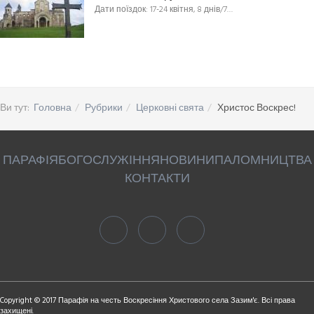
Дати поїздок: 17-24 квітня, 8 днів/7…
Ви тут:
Головна
Рубрики
Церковні свята
Христос Воскрес!
ПАРАФІЯ
БОГОСЛУЖІННЯ
НОВИНИ
ПАЛОМНИЦТВА
КОНТАКТИ
Copyright © 2017 Парафія на честь Воскресіння Христового села Зазим'є. Всі права
захищені.