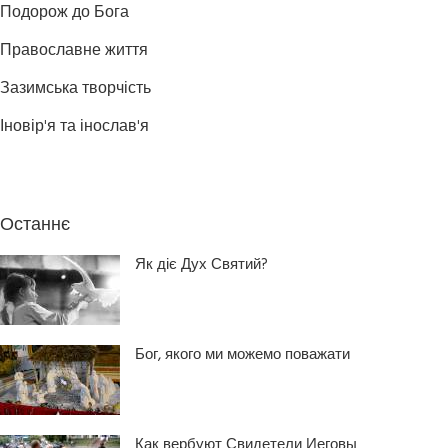
Подорож до Бога
Православне життя
Зазимська творчість
Іновір'я та інослав'я
Останнє
Як діє Дух Святий?
Бог, якого ми можемо поважати
Как вербуют Свидетели Иеговы