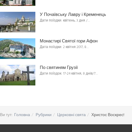
У Почаївську Лавру і Кременець
Дати поїздки: квітень, 3 дня /…
Монастирі Святої гори Афон
Дата поїздки: 2 квітня 2017, 8…
По святиням Грузії
Дати поїздок: 17-24 квітня, 8 днів/7…
Ви тут:
Головна
Рубрики
Церковні свята
Христос Воскрес!