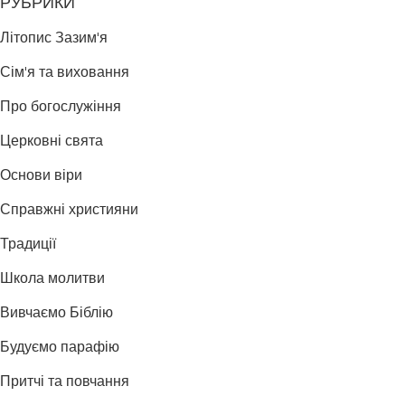
РУБРИКИ
Літопис Зазим'я
Сім'я та виховання
Про богослужіння
Церковні свята
Основи віри
Справжні християни
Традиції
Школа молитви
Вивчаємо Біблію
Будуємо парафію
Притчі та повчання