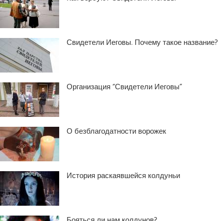
Свидетели Иеговы. Почему такое название?
Организация “Свидетели Иеговы”
О безблагодатности ворожек
История раскаявшейся колдуньи
Бояться ли нам колдунов?