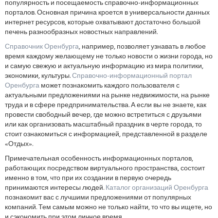
популярность и посещаемость справочно-информационных
порталов. Основная причина кроется в универсальности данных
интернет ресурсов, которые охватывают достаточно большой
печень разнообразных новостных направлений.
Справочник Оренбурга
, например, позволяет узнавать в любое
время каждому желающему не только новости о жизни города, но
и самую свежую и актуальную информацию из мира политики,
экономики, культуры.
Справочно-информационный портал
Оренбурга
может познакомить каждого пользователя с
актуальными предложениями на рынке недвижимости, на рынке
труда и в сфере предпринимательства. А если вы не знаете, как
провести свободный вечер, где можно встретиться с друзьями
или как организовать масштабный праздник в черте города, то
стоит ознакомиться с информацией, представленной в разделе
«Отдых».
Примечательная особенность информационных порталов,
работающих посредством виртуального пространства, состоит
именно в том, что при их создании в первую очередь
принимаются интересы людей.
Каталог организаций Оренбурга
познакомит вас с лучшими предложениями от популярных
компаний. Тем самым можно не только найти, то что вы ищете, но
и сэкономить при этом личное время.