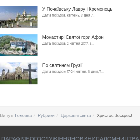
У Почаївську Лавру і Кременець
Дати поїздки: квітень, 3 дня /…
Монастирі Святої гори Афон
Дата поїздки: 2 квітня 2017, 8…
По святиням Грузії
Дати поїздок: 17-24 квітня, 8 днів/7…
Ви тут:
Головна
Рубрики
Церковні свята
Христос Воскрес!
ПАРАФІЯ
БОГОСЛУЖІННЯ
НОВИНИ
ПАЛОМНИЦТВА