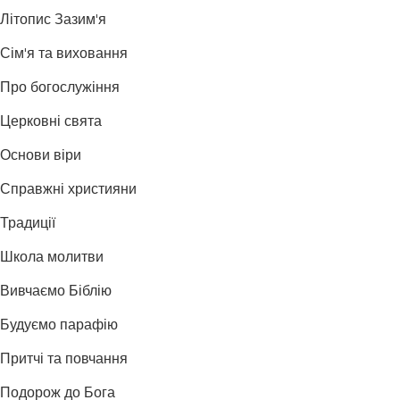
Літопис Зазим'я
Сім'я та виховання
Про богослужіння
Церковні свята
Основи віри
Справжні християни
Традиції
Школа молитви
Вивчаємо Біблію
Будуємо парафію
Притчі та повчання
Подорож до Бога