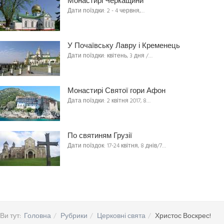
Монастирі Черкащини
Дати поїздки: 2 - 4 червня,…
У Почаївську Лавру і Кременець
Дати поїздки: квітень, 3 дня /…
Монастирі Святої гори Афон
Дата поїздки: 2 квітня 2017, 8…
По святиням Грузії
Дати поїздок: 17-24 квітня, 8 днів/7…
Ви тут:
Головна
Рубрики
Церковні свята
Христос Воскрес!