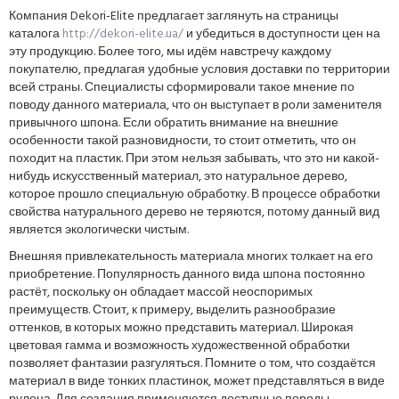
Компания Dekori-Elite предлагает заглянуть на страницы
каталога
http://dekori-elite.ua/
и убедиться в доступности цен на
эту продукцию. Более того, мы идём навстречу каждому
покупателю, предлагая удобные условия доставки по территории
всей страны. Специалисты сформировали такое мнение по
поводу данного материала, что он выступает в роли заменителя
привычного шпона. Если обратить внимание на внешние
особенности такой разновидности, то стоит отметить, что он
походит на пластик. При этом нельзя забывать, что это ни какой-
нибудь искусственный материал, это натуральное дерево,
которое прошло специальную обработку. В процессе обработки
свойства натурального дерево не теряются, потому данный вид
является экологически чистым.
Внешняя привлекательность материала многих толкает на его
приобретение. Популярность данного вида шпона постоянно
растёт, поскольку он обладает массой неоспоримых
преимуществ. Стоит, к примеру, выделить разнообразие
оттенков, в которых можно представить материал. Широкая
цветовая гамма и возможность художественной обработки
позволяет фантазии разгуляться. Помните о том, что создаётся
материал в виде тонких пластинок, может представляться в виде