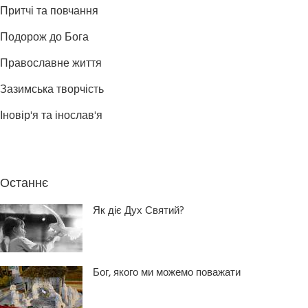
Притчі та повчання
Подорож до Бога
Православне життя
Зазимська творчість
Іновір'я та інослав'я
Останнє
Як діє Дух Святий?
Бог, якого ми можемо поважати