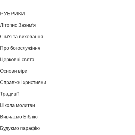
РУБРИКИ
Літопис Зазим'я
Сім'я та виховання
Про богослужіння
Церковні свята
Основи віри
Справжні християни
Традиції
Школа молитви
Вивчаємо Біблію
Будуємо парафію