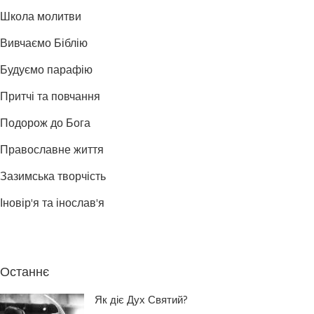
Школа молитви
Вивчаємо Біблію
Будуємо парафію
Притчі та повчання
Подорож до Бога
Православне життя
Зазимська творчість
Іновір'я та інослав'я
Останнє
Як діє Дух Святий?