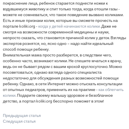
покраснение лица, ребенок старается поднести ножки к
вздувшемуся животику и спит только тогда, когда отошли газы -
можете не сомневаться, что такое поведение вызвано коликами.
Есть и иные признаки колик, которые вы сможете прочесть на
портале koliki.org -
когда у детей начинаются колики
. Даже не
смотря на возможности современной медицины и науки,
непросто сказать, что становится причиной колик у деток. Взгляды
экспертов рознятся, но, ясно одно – надо найти идеальный
способ помощи ребенку.
Внимательная мама просто разберется, в следствии чего,
особенно часто, возникают колики. Не спешите мчаться к врачу,
ведь он не бывает рядом с вашим крохой круглосуточно. Можно
посоветоваться, однако взгляда одного специалиста
недостаточно для обсуждения разных возможностей помощи
ребенку. Однако, в сети Интернет можно отыскать консультации
от опытных педиатров, применить их на практике -
как облегчить
колики
. Подарите своему малышу здоровое и безоблачное
детство, а портал koliki.org бесспорно поможет в этом!
Предыдущая статья
Следущая статья