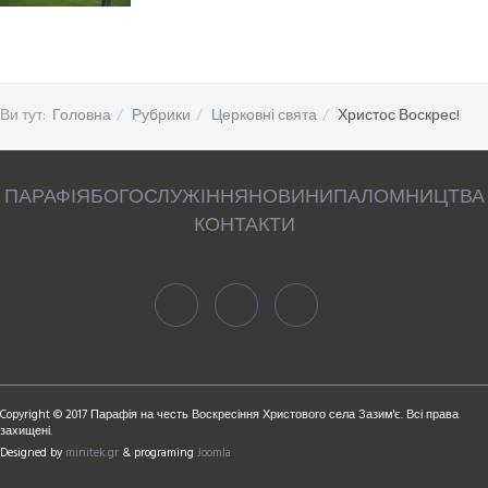
Ви тут:
Головна
Рубрики
Церковні свята
Христос Воскрес!
ПАРАФІЯ
БОГОСЛУЖІННЯ
НОВИНИ
ПАЛОМНИЦТВА
КОНТАКТИ
Copyright © 2017 Парафія на честь Воскресіння Христового села Зазим'є. Всі права
захищені.
Designed by
minitek.gr
& programing
Joomla