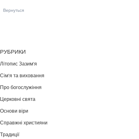
Вернуться
РУБРИКИ
Літопис Зазим'я
Сім'я та виховання
Про богослужіння
Церковні свята
Основи віри
Справжні християни
Традиції