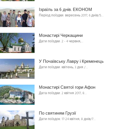
Ізраїль за 6 днів. ЕКОНОМ
Період поїздки: вересень 2017, 6 днів/5…
Монастирі Черкащини
Дати поїздки: 2 - 4 червня,…
У Почаївську Лавру і Кременець
Дати поїздки: квітень, 3 дня /…
Монастирі Святої гори Афон
Дата поїздки: 2 квітня 2017, 8…
По святиням Грузії
Дати поїздок: 17-24 квітня, 8 днів/7…