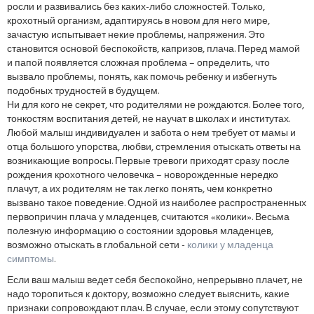
росли и развивались без каких-либо сложностей. Только,
крохотный организм, адаптируясь в новом для него мире,
зачастую испытывает некие проблемы, напряжения. Это
становится основой беспокойств, капризов, плача. Перед мамой
и папой появляется сложная проблема – определить, что
вызвало проблемы, понять, как помочь ребенку и избегнуть
подобных трудностей в будущем.
Ни для кого не секрет, что родителями не рождаются. Более того,
тонкостям воспитания детей, не научат в школах и институтах.
Любой малыш индивидуален и забота о нем требует от мамы и
отца большого упорства, любви, стремления отыскать ответы на
возникающие вопросы. Первые тревоги приходят сразу после
рождения крохотного человечка – новорожденные нередко
плачут, а их родителям не так легко понять, чем конкретно
вызвано такое поведение. Одной из наиболее распространенных
первопричин плача у младенцев, считаются «колики». Весьма
полезную информацию о состоянии здоровья младенцев,
возможно отыскать в глобальной сети -
колики у младенца
симптомы
.
Если ваш малыш ведет себя беспокойно, непрерывно плачет, не
надо торопиться к доктору, возможно следует выяснить, какие
признаки сопровождают плач. В случае, если этому сопутствуют