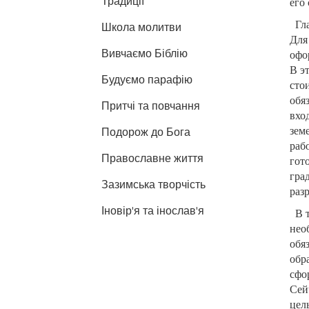
Традиції
его
Гл
Школа молитви
Для
Вивчаємо Біблію
офо
В э
Будуємо парафію
сто
обя
Притчі та повчання
вхо
Подорож до Бога
зем
раб
Православне життя
гот
гра
Зазимська творчість
раз
Іновір'я та інослав'я
В 
нео
обя
обр
сфо
Сей
цел