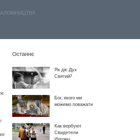
АЛОМНИЦТВА
Останнє
Як діє Дух
Святий?
ое
Бог, якого ми
можемо поважати
е
Как вербуют
Свидетели
ие
Иеговы