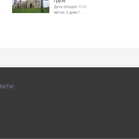
Грузії
Дати поїздок: 17-24
квітня, 8 днів/7…
АКТИ