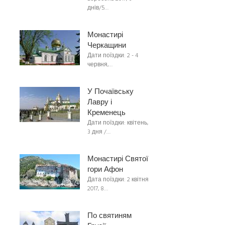
днів/5…
Монастирі
Черкащини
Дати поїздки: 2 - 4
червня,…
У Почаївську
Лавру і
Кременець
Дати поїздки: квітень,
3 дня /…
Монастирі Святої
гори Афон
Дата поїздки: 2 квітня
2017, 8…
По святиням