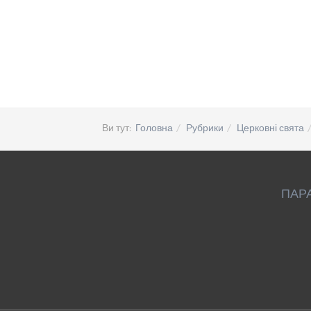
Ви тут:
Головна
Рубрики
Церковні свята
ПАР