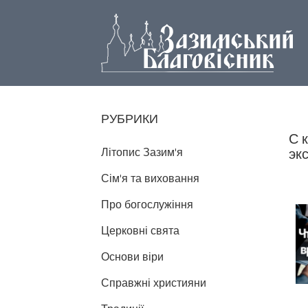
РУБРИКИ
С 
Літопис Зазим'я
эк
Сім'я та виховання
Про богослужіння
Церковні свята
Основи віри
Справжні християни