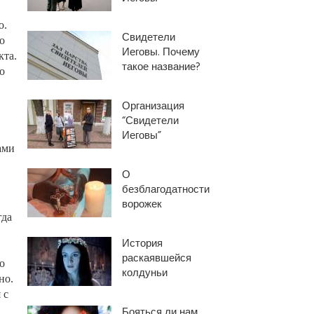
о.
Свидетели
о
Иеговы. Почему
кта.
такое название?
о
Организация
“Свидетели
Иеговы”
ами
О
безблагодатности
ворожек
гда
История
раскаявшейся
о
колдуньи
но.
 с
Бояться ли нам