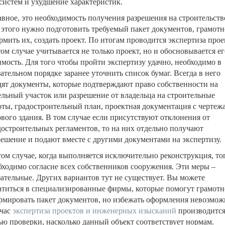
 систем и ухудшение характеристик.
авное, это необходимость получения разрешения на строительств
 этого нужно подготовить требуемый пакет документов, грамотн
рмить их, создать проект. По итогам проводится экспертиза прое
том случае учитывается не только проект, но и обосновывается ег
имость. Для того чтобы пройти экспертизу удачно, необходимо в
зательном порядке заранее уточнить список бумаг. Всегда в него
дят документы, которые подтверждают право собственности на
ельный участок или разрешение от владельца на строительные
оты, градостроительный план, проектная документация с чертеж
ового здания. В том случае если присутствуют отклонения от
достроительных регламентов, то на них отдельно получают
решение и подают вместе с другими документами на экспертизу.
том случае, когда выполняется исключительно реконструкция, то
бходимо согласие всех собственников сооружения. Эти меры –
зательные. Других вариантов тут не существует. Вы можете
атиться в специализированные фирмы, которые помогут грамотн
рмировать пакет документов, но избежать оформления невозмож
час
экспертиза проектов и инженерных изысканий
производится
ью проверки, насколько данный объект соответствует нормам.