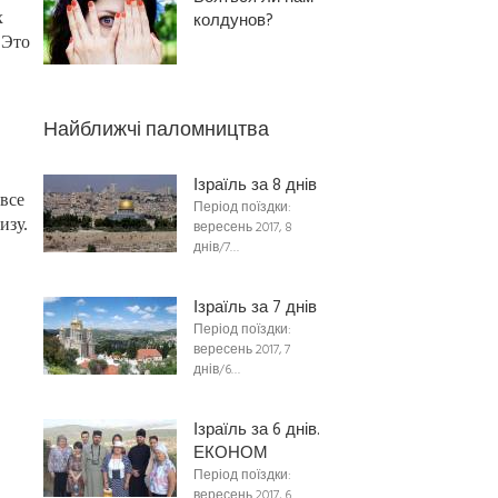
х
колдунов?
 Это
Найближчі паломництва
Ізраїль за 8 днів
все
Період поїздки:
изу.
вересень 2017, 8
днів/7…
Ізраїль за 7 днів
Період поїздки:
вересень 2017, 7
днів/6…
Ізраїль за 6 днів.
ЕКОНОМ
Період поїздки:
вересень 2017, 6