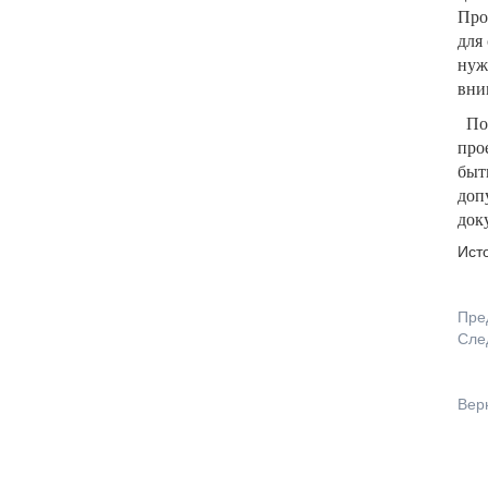
Про
для
нуж
вни
По
про
быт
доп
док
Ист
Пре
Сле
Вер