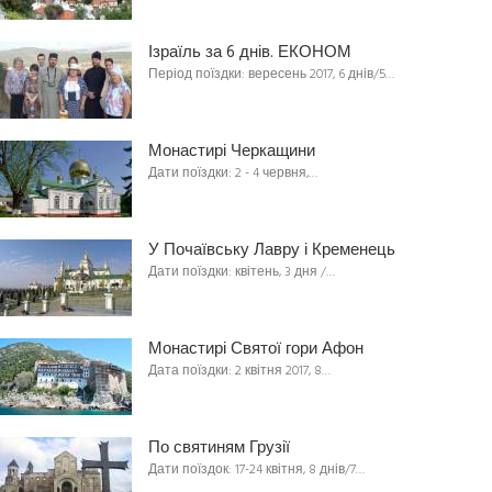
Ізраїль за 6 днів. ЕКОНОМ
Період поїздки: вересень 2017, 6 днів/5…
Монастирі Черкащини
Дати поїздки: 2 - 4 червня,…
У Почаївську Лавру і Кременець
Дати поїздки: квітень, 3 дня /…
Монастирі Святої гори Афон
Дата поїздки: 2 квітня 2017, 8…
По святиням Грузії
Дати поїздок: 17-24 квітня, 8 днів/7…