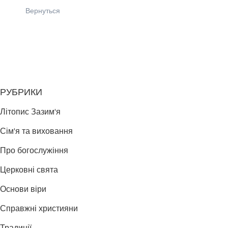
Вернуться
РУБРИКИ
Літопис Зазим'я
Сім'я та виховання
Про богослужіння
Церковні свята
Основи віри
Справжні християни