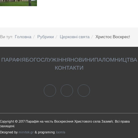
Ви тут:
Головна
Рубрики
Церковні свята
Христос Воскрес!
ПАРАФІЯ
БОГОСЛУЖІННЯ
НОВИНИ
ПАЛОМНИЦТВА
КОНТАКТИ
Copyright © 2017 Парафія на честь Воскресіння Христового села Зазим'є. Всі права
захищені.
Designed by
minitek.gr
& programing
Joomla