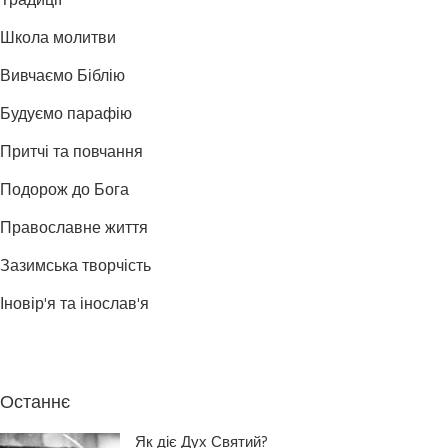
Традиції
Школа молитви
Вивчаємо Біблію
Будуємо парафію
Притчі та повчання
Подорож до Бога
Православне життя
Зазимська творчість
Іновір'я та інослав'я
Останнє
Як діє Дух Святий?