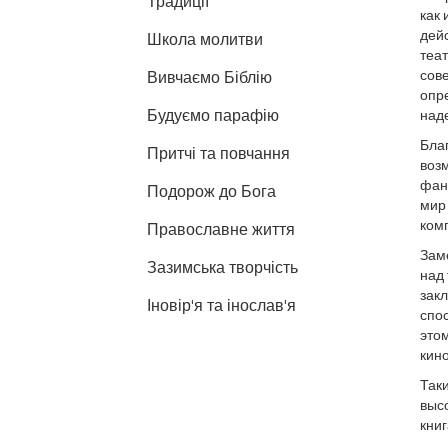
Традиції
как 
дейс
Школа молитви
теат
сове
Вивчаємо Біблію
опр
Будуємо парафію
над
Бла
Притчі та повчання
воз
фан
Подорож до Бога
мир 
ком
Православне життя
Зам
Зазимська творчість
над 
закл
Іновір'я та інослав'я
спос
этом
кино
Таки
высо
книг