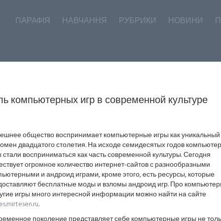
ПАРАФІЯ
НАВЧАННЯ
РУБРИКИ
НОВИНИ
П
ль компьютерных игр в современной культуре
ешнее общество воспринимает компьютерные игры как уникальный
омен двадцатого столетия. На исходе семидесятых годов компьюте
 стали восприниматься как часть современной культуры. Сегодня
ествует огромное количество интернет-сайтов с разнообразными
ьютерными и андроид играми, кроме этого, есть ресурсы, которые
доставляют бесплатные моды и взломы андроид игр. Про компьюте
ругие игры много интересной информации можно найти на сайте
s.mirtesen.ru
.
ременное поколение представляет себе компьютерные игры не толь