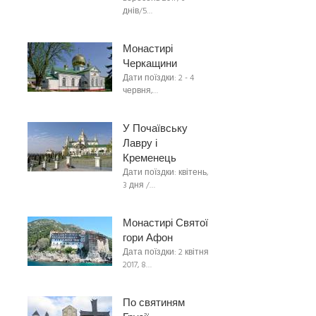
днів/5…
Монастирі
Черкащини
Дати поїздки: 2 - 4
червня,…
У Почаївську
Лавру і
Кременець
Дати поїздки: квітень,
3 дня /…
Монастирі Святої
гори Афон
Дата поїздки: 2 квітня
2017, 8…
По святиням