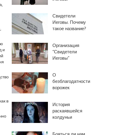
а,
Свидетели
Иеговы. Почему
такое название?
,
ую
Организация
д и
“Свидетели
ий
Иеговы”
ня
О
ство
безблагодатности
ворожек
как в
История
раскаявшейся
чно
колдуньи
Бояться ли нам