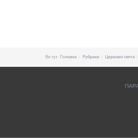
Ви тут:
Головна
Рубрики
Церковні свята
ПАР