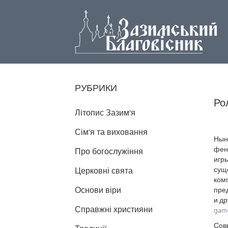
РУБРИКИ
Ро
Літопис Зазим'я
Сім'я та виховання
Нын
фен
Про богослужіння
игры
сущ
Церковні свята
комп
Основи віри
пре
и д
Справжні християни
game
Сов