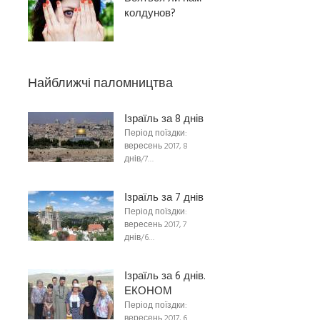
колдунов?
Найближчі паломництва
Ізраїль за 8 днів
Період поїздки:
вересень 2017, 8
днів/7…
Ізраїль за 7 днів
Період поїздки:
вересень 2017, 7
днів/6…
Ізраїль за 6 днів.
ЕКОНОМ
Період поїздки:
вересень 2017, 6