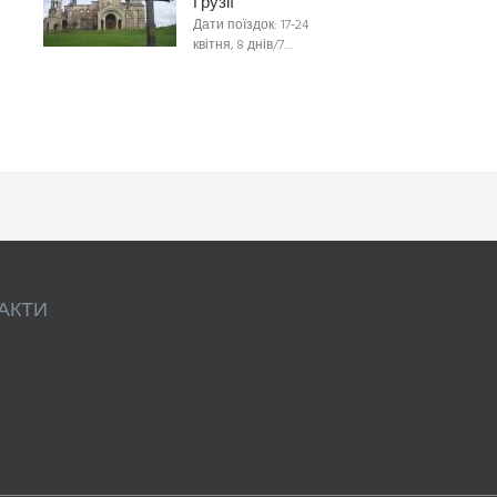
Грузії
Дати поїздок: 17-24
квітня, 8 днів/7…
АКТИ