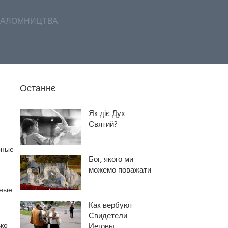
АЛОМНИЦТВА
Останнє
Як діє Дух
Святий?
рные
Бог, якого ми
можемо поважати
рные
Как вербуют
Свидетели
ко
Иеговы