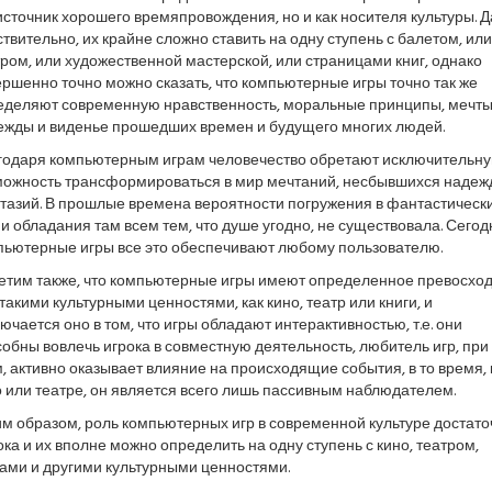
источник хорошего времяпровождения, но и как носителя культуры. Д
твительно, их крайне сложно ставить на одну ступень с балетом, или
ром, или художественной мастерской, или страницами книг, однако
ршенно точно можно сказать, что компьютерные игры точно так же
еделяют современную нравственность, моральные принципы, мечты
ежды и виденье прошедших времен и будущего многих людей.
годаря компьютерным играм человечество обретают исключительн
можность трансформироваться в мир мечтаний, несбывшихся надеж
тазий. В прошлые времена вероятности погружения в фантастическ
и обладания там всем тем, что душе угодно, не существовала. Сегод
пьютерные игры все это обеспечивают любому пользователю.
етим также, что компьютерные игры имеют определенное превосход
такими культурными ценностями, как кино, театр или книги, и
ючается оно в том, что игры обладают интерактивностью, т.е. они
обны вовлечь игрока в совместную деятельность, любитель игр, при
, активно оказывает влияние на происходящие события, в то время, 
 или театре, он является всего лишь пассивным наблюдателем.
м образом, роль компьютерных игр в современной культуре достато
ка и их вполне можно определить на одну ступень с кино, театром,
ами и другими культурными ценностями.