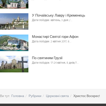
У Почаївську Лавру і Кременець
Дати поїздки: квітень, 3 дня /…
Монастирі Святої гори Афон
Дата поїздки: 2 квітня 2017, 8…
По святиням Грузії
Дати поїздок: 17-24 квітня, 8 днів/7…
Ви тут:
Головна
Рубрики
Церковні свята
Христос Воскрес!