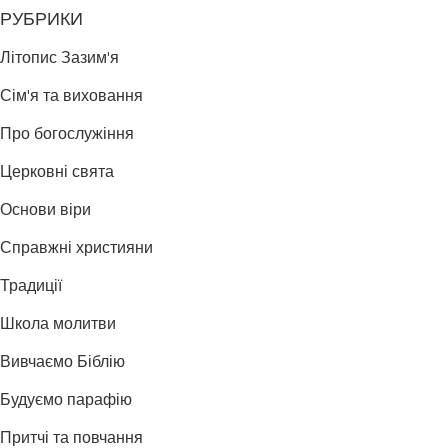
РУБРИКИ
Літопис Зазим'я
Сім'я та виховання
Про богослужіння
Церковні свята
Основи віри
Справжні християни
Традиції
Школа молитви
Вивчаємо Біблію
Будуємо парафію
Притчі та повчання