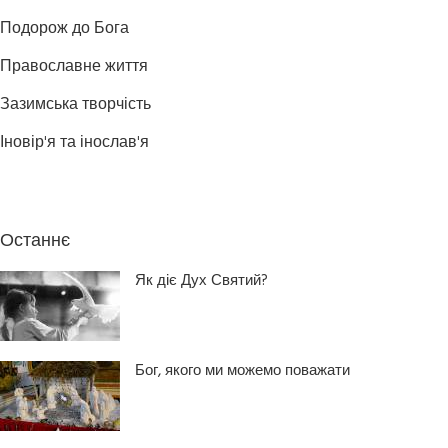
Подорож до Бога
Православне життя
Зазимська творчість
Іновір'я та інослав'я
Останнє
Як діє Дух Святий?
Бог, якого ми можемо поважати