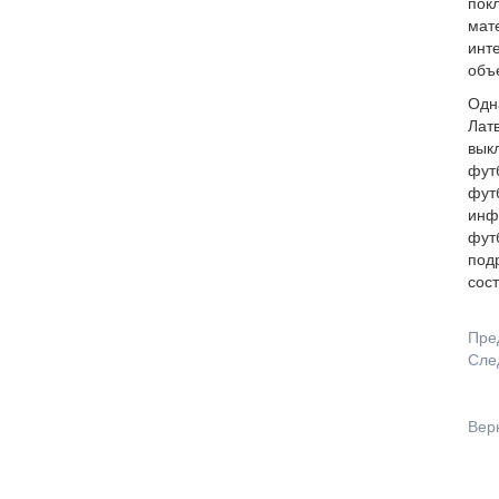
покл
мат
инте
объ
Одн
Латв
вык
фут
фут
инф
футб
подр
сос
Пре
Сле
Вер