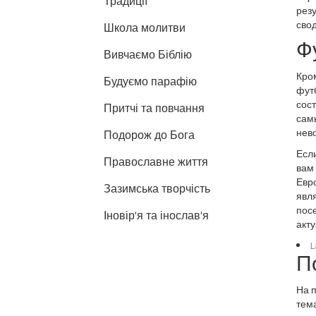
Традиції
резу
сво
Школа молитви
Ф
Вивчаємо Біблію
Кро
Будуємо парафію
футб
сост
Притчі та повчання
сам
нев
Подорож до Бога
Есл
Православне життя
вам 
Евро
Зазимська творчість
явл
пос
Іновір'я та інослав'я
акту
L
П
На 
тема