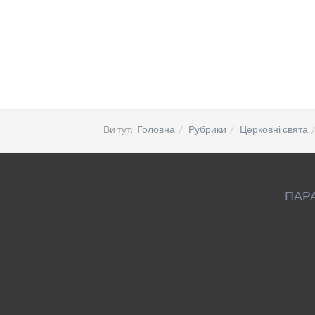
Ви тут:
Головна
Рубрики
Церковні свята
ПАР