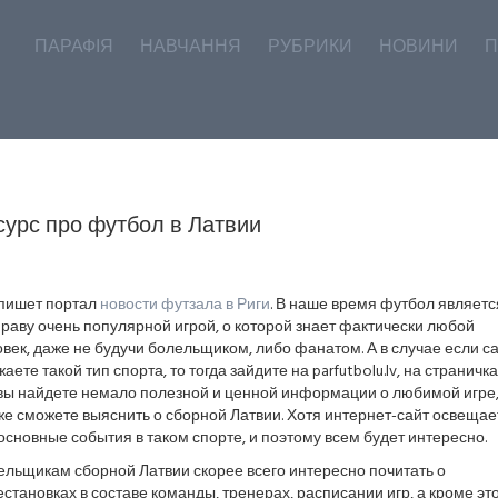
ПАРАФІЯ
НАВЧАННЯ
РУБРИКИ
НОВИНИ
П
сурс про футбол в Латвии
 пишет портал
новости футзала в Риги
. В наше время футбол являетс
раву очень популярной игрой, о которой знает фактически любой
век, даже не будучи болельщиком, либо фанатом. А в случае если с
аете такой тип спорта, то тогда зайдите на parfutbolu.lv, на страничк
 вы найдете немало полезной и ценной информации о любимой игре,
же сможете выяснить о сборной Латвии. Хотя интернет-сайт освещае
основные события в таком спорте, и поэтому всем будет интересно.
ельщикам сборной Латвии скорее всего интересно почитать о
становках в составе команды, тренерах, расписании игр, а кроме эт