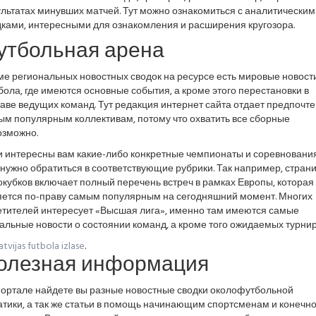
льтатах минувших матчей. Тут можно ознакомиться с аналитическим
дками, интересными для ознакомления и расширения кругозора.
утбольная арена
ме региональных новостных сводок на ресурсе есть мировые новост
ола, где имеются основные события, а кроме этого перестановки в
аве ведущих команд. Тут редакция интернет сайта отдает предпочт
ым популярным коллективам, потому что охватить все сборные
озможно.
и интересны вам какие-либо конкретные чемпионаты и соревнования
нужно обратиться в соответствующие рубрики. Так например, стран
кубков включает полный перечень встреч в рамках Европы, которая
яется по-праву самым популярным на сегодняшний момент. Многих
етителей интересует «Высшая лига», именно там имеются самые
альные новости о состоянии команд, а кроме того ожидаемых турнир
atvijas futbola izlase
.
олезная информация
портале найдете вы разные новостные сводки околофутбольной
тики, а так же статьи в помощь начинающим спортсменам и конечн