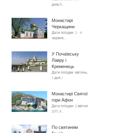
днів/5…
Монастирі
Черкащини
Дати поїздки: 2 - 4
червня,…
У Почаївську
Лавру і
Кременець
Дати поїздки: квітень,
3 дня /…
Монастирі Святої
гори Афон
Дата поїздки: 2 квітня
2017, 8…
По святиням