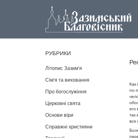
РУБРИКИ
Ре
Літопис Зазим'я
Сім'я та виховання
Как
по-п
Про богослужіння
чело
обож
Церковні свята
его
Основи віри
так 
все 
Справжні християни
Бол
пере