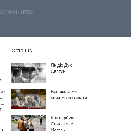
АЛОМНИЦТВА
Останнє
Як діє Дух
Святий?
я
Бог, якого ми
ами
ах
можемо поважати
 а
т
Как вербуют
Свидетели
ого
Иеговы