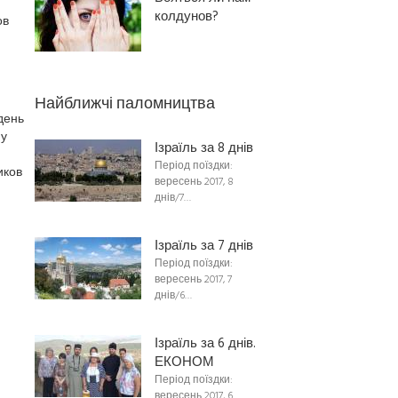
колдунов?
ов
Найближчі паломництва
день
 у
Ізраїль за 8 днів
Період поїздки:
иков
вересень 2017, 8
днів/7…
Ізраїль за 7 днів
Період поїздки:
вересень 2017, 7
днів/6…
Ізраїль за 6 днів.
ЕКОНОМ
Період поїздки:
вересень 2017, 6