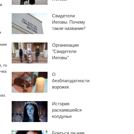
и
Свидетели
Иеговы. Почему
такое название?
и
ение
Организация
“Свидетели
Иеговы”
, то
ичка
О
безблагодатности
ворожек
ах.
История
раскаявшейся
колдуньи
о
Бояться ли нам