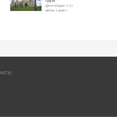
Грузії
Дати поїздок: 17-24
квітня, 8 днів/7…
АКТИ