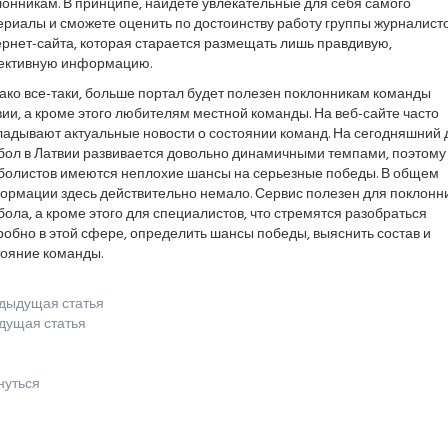
онникам. В принципе, найдете увлекательные для себя самого
ериалы и сможете оценить по достоинству работу группы журналист
рнет-сайта, которая старается размещать лишь правдивую,
ективную информацию.
ако все-таки, больше портал будет полезен поклонникам команды
ии, а кроме этого любителям местной команды. На веб-сайте часто
ладывают актуальные новости о состоянии команд. На сегодняшний 
бол в Латвии развивается довольно динамичными темпами, поэтому
болистов имеются неплохие шансы на серьезные победы. В общем
ормации здесь действительно немало. Сервис полезен для поклонн
ола, а кроме этого для специалистов, что стремятся разобраться
обно в этой сфере, определить шансы победы, выяснить состав и
тояние команды.
дыдущая статья
дущая статья
нуться